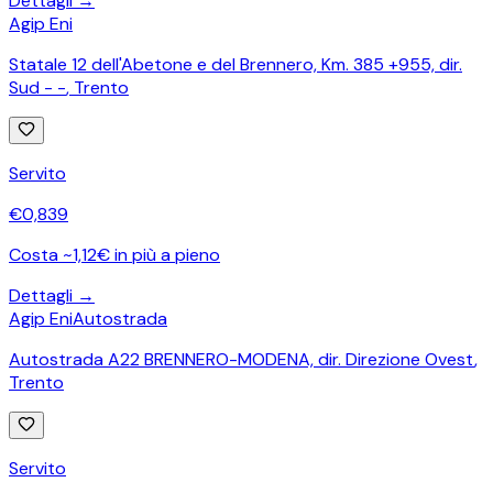
Dettagli →
Agip Eni
Statale 12 dell'Abetone e del Brennero, Km. 385 +955, dir.
Sud - -
,
Trento
Servito
€
0,839
Costa ~1,12€ in più a pieno
Dettagli →
Agip Eni
Autostrada
Autostrada A22 BRENNERO-MODENA, dir. Direzione Ovest
,
Trento
Servito