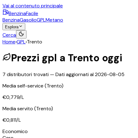
Vai al contenuto principale
BenzinaFacile
Benzina
Gasolio
GPL
Metano
Esplora
Cerca
Home
›
GPL
›
Trento
Prezzi
gpl
a
Trento
oggi
7
distributori trovati — Dati aggiornati al
2026-08-05
Media self-service
(Trento)
€0,779
/L
Media servito
(Trento)
€0,811
/L
©
OpenStreetMap
Economico
+
Caro