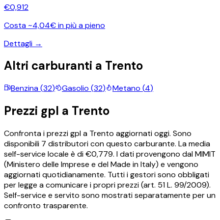
€
0,912
Costa ~4,04€ in più a pieno
Dettagli →
Altri carburanti a
Trento
Benzina
(
32
)
Gasolio
(
32
)
Metano
(
4
)
Prezzi
gpl
a
Trento
Confronta i prezzi
gpl
a
Trento
aggiornati oggi.
Sono
disponibili
7
distributori con questo carburante.
La media
self-service locale è di €
0,779
.
I dati provengono dal MIMIT
(Ministero delle Imprese e del Made in Italy) e vengono
aggiornati quotidianamente. Tutti i gestori sono obbligati
per legge a comunicare i propri prezzi (art. 51 L. 99/2009).
Self-service e servito sono mostrati separatamente per un
confronto trasparente.