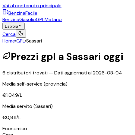
Vai al contenuto principale
BenzinaFacile
Benzina
Gasolio
GPL
Metano
Esplora
Cerca
Home
›
GPL
›
Sassari
Prezzi
gpl
a
Sassari
oggi
6
distributori trovati — Dati aggiornati al
2026-08-04
Media self-service
(provincia)
€1,049
/L
Media servito
(Sassari)
€0,911
/L
©
OpenStreetMap
Economico
+
Caro