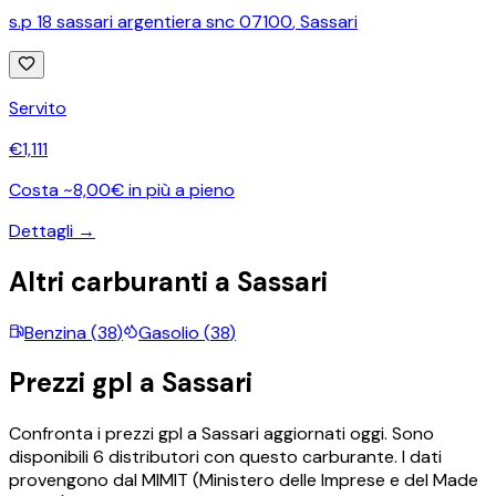
s.p 18 sassari argentiera snc 07100
,
Sassari
Servito
€
1,111
Costa ~8,00€ in più a pieno
Dettagli →
Altri carburanti a
Sassari
Benzina
(
38
)
Gasolio
(
38
)
Prezzi
gpl
a
Sassari
Confronta i prezzi
gpl
a
Sassari
aggiornati oggi.
Sono
disponibili
6
distributori con questo carburante.
I dati
provengono dal MIMIT (Ministero delle Imprese e del Made