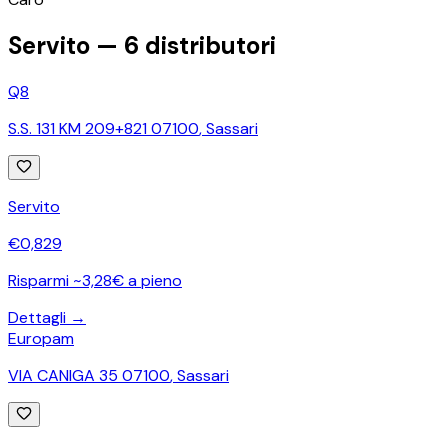
−
Servito —
6
distributori
Q8
S.S. 131 KM 209+821 07100
,
Sassari
Servito
€
0,829
Risparmi ~3,28€ a pieno
Dettagli →
Europam
VIA CANIGA 35 07100
,
Sassari