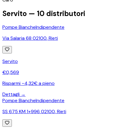
−
Servito —
10
distributori
Pompe Bianche
Indipendente
Via Salaria 68 02100
,
Rieti
Servito
€
0,569
Risparmi ~4,32€ a pieno
Dettagli →
Pompe Bianche
Indipendente
SS 675 KM 1+996 02100
,
Rieti