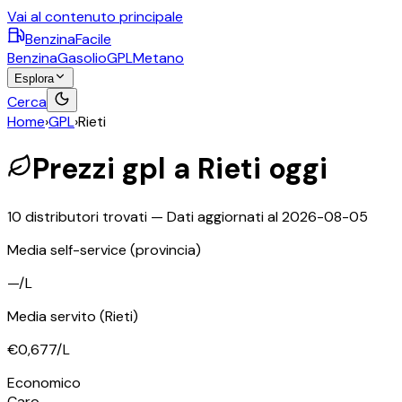
Vai al contenuto principale
BenzinaFacile
Benzina
Gasolio
GPL
Metano
Esplora
Cerca
Home
›
GPL
›
Rieti
Prezzi
gpl
a
Rieti
oggi
10
distributori trovati — Dati aggiornati al
2026-08-05
Media self-service
(provincia)
—
/L
Media servito
(Rieti)
€0,677
/L
©
OpenStreetMap
Economico
+
Caro