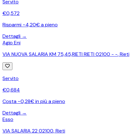
Servito
€
0,572
Risparmi ~4,20€ a pieno
Dettagli →
Agip Eni
VIA NUOVA SALARIA KM 75,45,RIETI RIETI 02100 - -
,
Rieti
Servito
€
0,684
Costa ~0,28€ in più a pieno
Dettagli →
Esso
VIA SALARIA 22 02100
,
Rieti