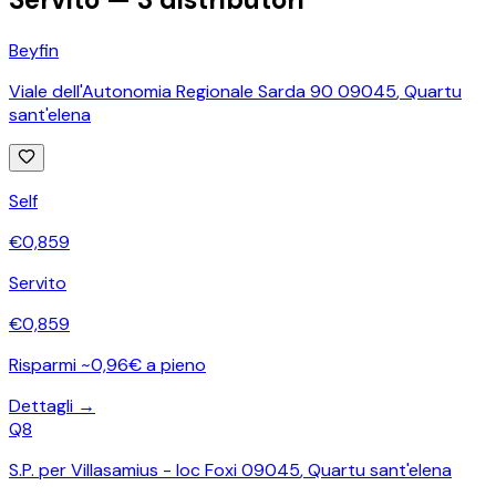
Beyfin
Viale dell'Autonomia Regionale Sarda 90 09045
,
Quartu
sant'elena
Self
€
0,859
Servito
€
0,859
Risparmi ~0,96€ a pieno
Dettagli →
Q8
S.P. per Villasamius - loc Foxi 09045
,
Quartu sant'elena