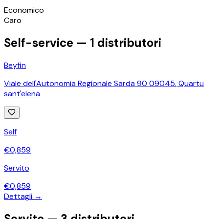
©
OpenStreetMap
Economico
+
Caro
−
Self-service —
1
distributori
Beyfin
Viale dell'Autonomia Regionale Sarda 90 09045
,
Quartu
sant'elena
Self
€
0,859
Servito
€
0,859
Dettagli →
Servito —
3
distributori