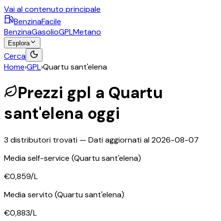
Vai al contenuto principale
BenzinaFacile
Benzina
Gasolio
GPL
Metano
Esplora
Cerca
Home
›
GPL
›
Quartu sant'elena
Prezzi
gpl
a
Quartu
sant'elena
oggi
3
distributori trovati — Dati aggiornati al
2026-08-07
Media self-service
(Quartu sant'elena)
€0,859
/L
Media servito
(Quartu sant'elena)
€0,883
/L