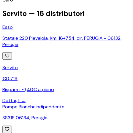
−
Servito —
16
distributori
Esso
Statale 220 Pievaiola, Km. 16+754, dir. PERUGIA - 06132
,
Perugia
Servito
€
0,719
Risparmi ~1,40€ a pieno
Dettagli →
Pompe Bianche
Indipendente
SS318 06134
,
Perugia