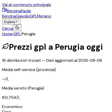
Vai al contenuto principale
BenzinaFacile
Benzina
Gasolio
GPL
Metano
Esplora
Cerca
Home
›
GPL
›
Perugia
Prezzi
gpl
a
Perugia
oggi
16
distributori trovati — Dati aggiornati al
2026-08-08
Media self-service
(provincia)
—
/L
Media servito
(Perugia)
€0,754
/L
©
OpenStreetMap
Economico
+
Caro