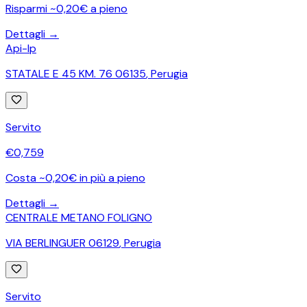
Risparmi ~0,20€ a pieno
Dettagli →
Api-Ip
STATALE E 45 KM. 76 06135
,
Perugia
Servito
€
0,759
Costa ~0,20€ in più a pieno
Dettagli →
CENTRALE METANO FOLIGNO
VIA BERLINGUER 06129
,
Perugia
Servito