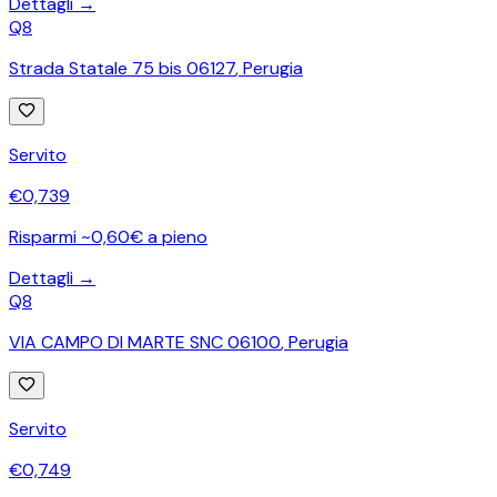
Dettagli →
Q8
Strada Statale 75 bis 06127
,
Perugia
Servito
€
0,739
Risparmi ~0,60€ a pieno
Dettagli →
Q8
VIA CAMPO DI MARTE SNC 06100
,
Perugia
Servito
€
0,749