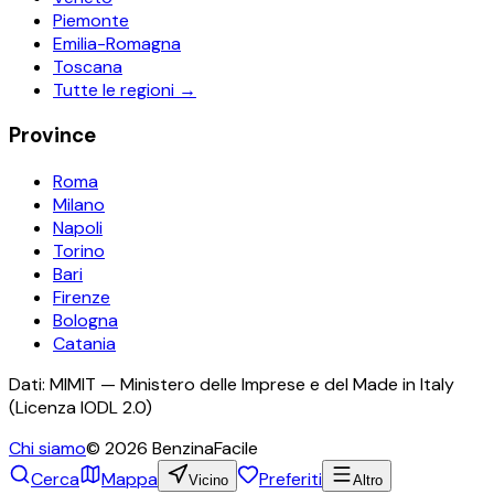
Piemonte
Emilia-Romagna
Toscana
Tutte le regioni →
Province
Roma
Milano
Napoli
Torino
Bari
Firenze
Bologna
Catania
Dati: MIMIT — Ministero delle Imprese e del Made in Italy
(Licenza IODL 2.0)
Chi siamo
©
2026
BenzinaFacile
Cerca
Mappa
Preferiti
Vicino
Altro