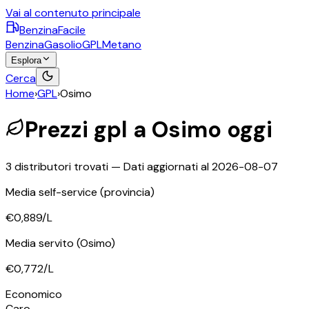
Vai al contenuto principale
BenzinaFacile
Benzina
Gasolio
GPL
Metano
Esplora
Cerca
Home
›
GPL
›
Osimo
Prezzi
gpl
a
Osimo
oggi
3
distributori trovati — Dati aggiornati al
2026-08-07
Media self-service
(provincia)
€0,889
/L
Media servito
(Osimo)
€0,772
/L
©
OpenStreetMap
Economico
+
Caro