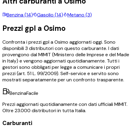
Altri carburanti a
Osimo
Benzina
(
14
)
Gasolio
(
14
)
Metano
(
3
)
Prezzi
gpl
a
Osimo
Confronta i prezzi
gpl
a
Osimo
aggiornati oggi.
Sono
disponibili
3
distributori con questo carburante.
I dati
provengono dal MIMIT (Ministero delle Imprese e del Made
in Italy) e vengono aggiornati quotidianamente. Tutti i
gestori sono obbligati per legge a comunicare i propri
prezzi (art. 51 L. 99/2009). Self-service e servito sono
mostrati separatamente per un confronto trasparente.
BenzinaFacile
Prezzi aggiornati quotidianamente con dati ufficiali MIMIT.
Oltre 23.000 distributori in tutta Italia.
Carburanti