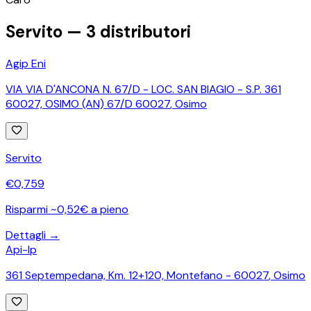
−
Servito —
3
distributori
Agip Eni
VIA VIA D'ANCONA N. 67/D - LOC. SAN BIAGIO - S.P. 361
60027, OSIMO (AN) 67/D 60027
,
Osimo
Servito
€
0,759
Risparmi ~0,52€ a pieno
Dettagli →
Api-Ip
361 Septempedana, Km. 12+120, Montefano - 60027
,
Osimo