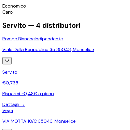
©
OpenStreetMap
Economico
+
Caro
−
Servito —
4
distributori
Pompe Bianche
Indipendente
Viale Della Repubblica 35 35043
,
Monselice
Servito
€
0,735
Risparmi ~0,48€ a pieno
Dettagli →
Vega
VIA MOTTA 10/C 35043
,
Monselice