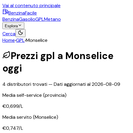
Vai al contenuto principale
BenzinaFacile
Benzina
Gasolio
GPL
Metano
Esplora
Cerca
Home
›
GPL
›
Monselice
Prezzi
gpl
a
Monselice
oggi
4
distributori trovati — Dati aggiornati al
2026-08-09
Media self-service
(provincia)
€0,699
/L
Media servito
(Monselice)
€0,747
/L