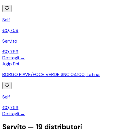
Self
€
0,759
Servito
€
0,759
Dettagli →
Agip Eni
BORGO PIAVE/FOCE VERDE SNC 04100
,
Latina
Self
€
0,759
Dettagli →
Servito —
19
distributori