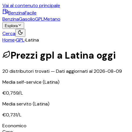
Vai al contenuto principale
BenzinaFacile
Benzina
Gasolio
GPL
Metano
Esplora
Cerca
Home
›
GPL
›
Latina
Prezzi
gpl
a
Latina
oggi
20
distributori trovati — Dati aggiornati al
2026-08-09
Media self-service
(Latina)
€0,759
/L
Media servito
(Latina)
€0,731
/L
©
OpenStreetMap
Economico
+
Caro