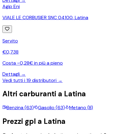
Dettagli →
Agip Eni
VIALE LE CORBUSIER SNC 04100
,
Latina
Servito
€
0,738
Costa ~0,28€ in più a pieno
Dettagli →
Vedi tutti i
19
distributori →
Altri carburanti a
Latina
Benzina
(
63
)
Gasolio
(
63
)
Metano
(
8
)
Prezzi
gpl
a
Latina