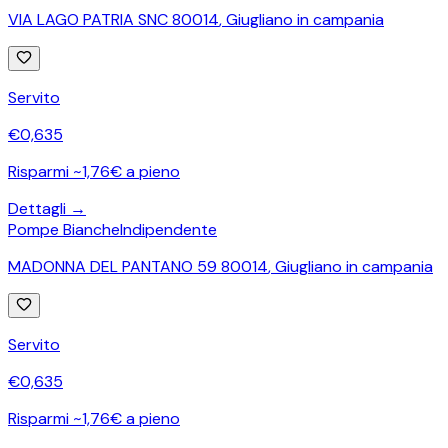
VIA LAGO PATRIA SNC 80014
,
Giugliano in campania
Servito
€
0,635
Risparmi ~1,76€ a pieno
Dettagli →
Pompe Bianche
Indipendente
MADONNA DEL PANTANO 59 80014
,
Giugliano in campania
Servito
€
0,635
Risparmi ~1,76€ a pieno