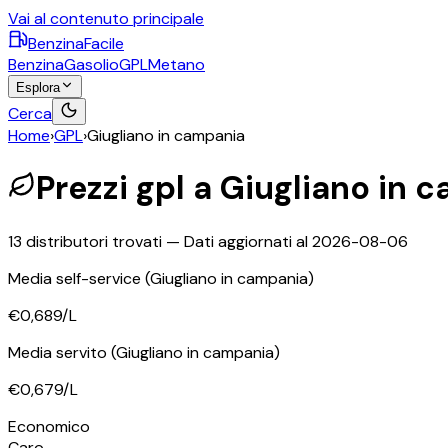
Vai al contenuto principale
BenzinaFacile
Benzina
Gasolio
GPL
Metano
Esplora
Cerca
Home
›
GPL
›
Giugliano in campania
Prezzi
gpl
a
Giugliano in 
13
distributori trovati — Dati aggiornati al
2026-08-06
Media self-service
(Giugliano in campania)
€0,689
/L
Media servito
(Giugliano in campania)
€0,679
/L
Economico
Caro