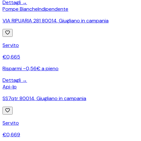
Dettagli →
Pompe Bianche
Indipendente
VIA RIPUARIA 281 80014
,
Giugliano in campania
Servito
€
0,665
Risparmi ~0,56€ a pieno
Dettagli →
Api-Ip
SS7qtr 80014
,
Giugliano in campania
Servito
€
0,669