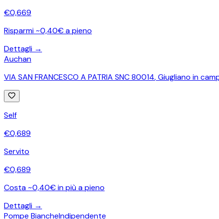
€
0,669
Risparmi ~0,40€ a pieno
Dettagli →
Auchan
VIA SAN FRANCESCO A PATRIA SNC 80014
,
Giugliano in cam
Self
€
0,689
Servito
€
0,689
Costa ~0,40€ in più a pieno
Dettagli →
Pompe Bianche
Indipendente