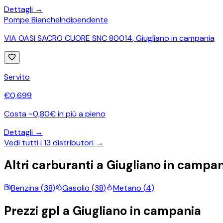
Dettagli →
Pompe Bianche
Indipendente
VIA OASI SACRO CUORE SNC 80014
,
Giugliano in campania
Servito
€
0,699
Costa ~0,80€ in più a pieno
Dettagli →
Vedi tutti i
13
distributori →
Altri carburanti a
Giugliano in campan
Benzina
(
38
)
Gasolio
(
38
)
Metano
(
4
)
Prezzi
gpl
a
Giugliano in campania