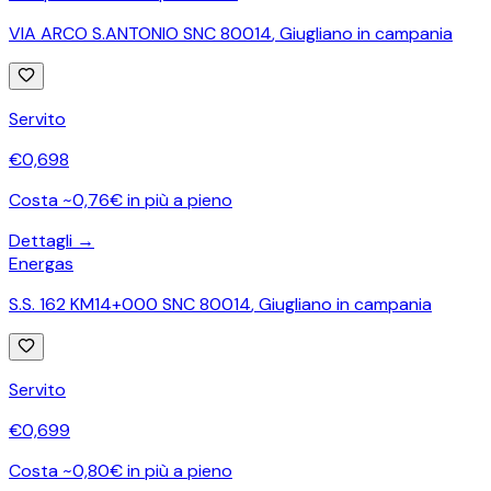
VIA ARCO S.ANTONIO SNC 80014
,
Giugliano in campania
Servito
€
0,698
Costa ~0,76€ in più a pieno
Dettagli →
Energas
S.S. 162 KM14+000 SNC 80014
,
Giugliano in campania
Servito
€
0,699
Costa ~0,80€ in più a pieno