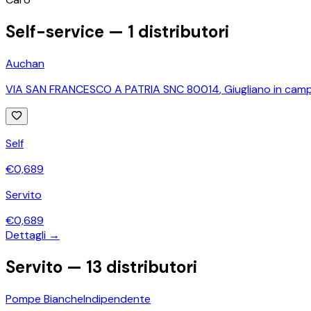
Self-service —
1
distributori
Auchan
VIA SAN FRANCESCO A PATRIA SNC 80014
,
Giugliano in cam
Self
€
0,689
Servito
€
0,689
Dettagli →
Servito —
13
distributori
Pompe Bianche
Indipendente