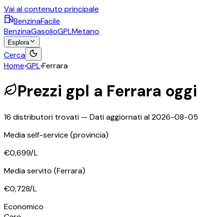
Vai al contenuto principale
BenzinaFacile
Benzina
Gasolio
GPL
Metano
Esplora
Cerca
Home
›
GPL
›
Ferrara
Prezzi
gpl
a
Ferrara
oggi
16
distributori trovati — Dati aggiornati al
2026-08-05
Media self-service
(provincia)
€0,699
/L
Media servito
(Ferrara)
€0,728
/L
©
OpenStreetMap
Economico
+
Caro