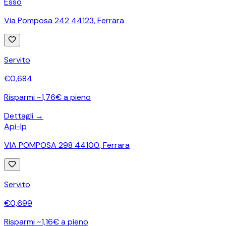
Esso
Via Pomposa 242 44123
,
Ferrara
Servito
€
0,684
Risparmi ~1,76€ a pieno
Dettagli →
Api-Ip
VIA POMPOSA 298 44100
,
Ferrara
Servito
€
0,699
Risparmi ~1,16€ a pieno