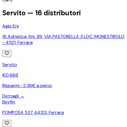
−
Servito —
16
distributori
Agip Eni
16 Adriatica, Km. 89, VIA PASTORELLA 3 LOC. MONESTIROLO
- 41121
,
Ferrara
Servito
€
0,669
Risparmi ~2,36€ a pieno
Dettagli →
Beyfin
POMPOSA 537 44123
,
Ferrara