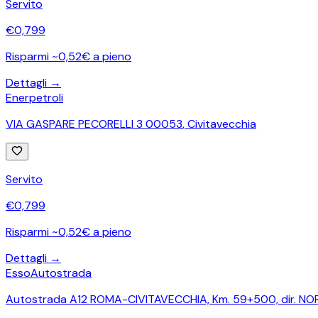
Servito
€
0,799
Risparmi ~0,52€ a pieno
Dettagli →
Enerpetroli
VIA GASPARE PECORELLI 3 00053
,
Civitavecchia
Servito
€
0,799
Risparmi ~0,52€ a pieno
Dettagli →
Esso
Autostrada
Autostrada A12 ROMA-CIVITAVECCHIA, Km. 59+500, dir. N