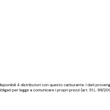
isponibili
4
distributori con questo carburante.
I dati proven
ligati per legge a comunicare i propri prezzi (art. 51 L. 99/2