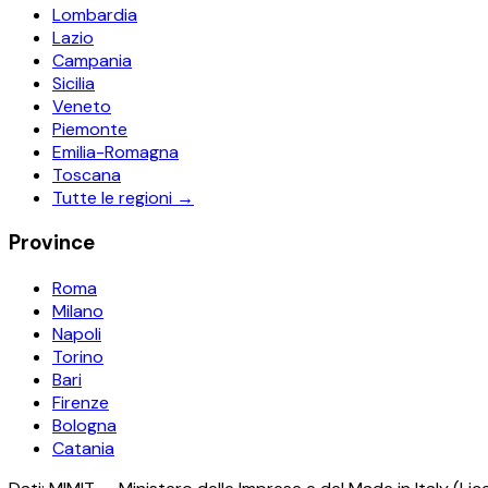
Lombardia
Lazio
Campania
Sicilia
Veneto
Piemonte
Emilia-Romagna
Toscana
Tutte le regioni →
Province
Roma
Milano
Napoli
Torino
Bari
Firenze
Bologna
Catania