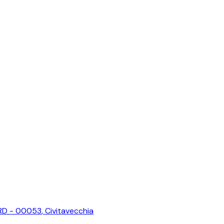
ORD - 00053
,
Civitavecchia