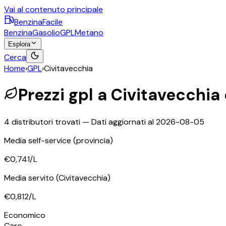
Vai al contenuto principale
BenzinaFacile
Benzina
Gasolio
GPL
Metano
Esplora
Cerca
Home
›
GPL
›
Civitavecchia
Prezzi
gpl
a
Civitavecchia
4
distributori trovati — Dati aggiornati al
2026-08-05
Media self-service
(provincia)
€0,741
/L
Media servito
(Civitavecchia)
€0,812
/L
Economico
Caro