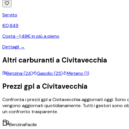
Servito
€
0,849
Costa ~1,48€ in più a pieno
Dettagli →
Altri carburanti a
Civitavecchia
Benzina
(
24
)
Gasolio
(
25
)
Metano
(
1
)
Prezzi
gpl
a
Civitavecchia
Confronta i prezzi
gpl
a
Civitavecchia
aggiornati oggi.
Sono d
vengono aggiornati quotidianamente. Tutti i gestori sono obb
un confronto trasparente.
BenzinaFacile