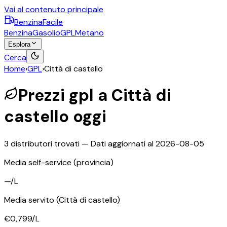
Vai al contenuto principale
BenzinaFacile
Benzina
Gasolio
GPL
Metano
Esplora
Cerca
Home
›
GPL
›
Città di castello
Prezzi
gpl
a
Città di
castello
oggi
3
distributori trovati — Dati aggiornati al
2026-08-05
Media self-service
(provincia)
—
/L
Media servito
(Città di castello)
€0,799
/L