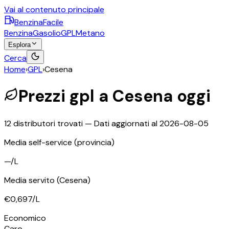
Vai al contenuto principale
BenzinaFacile
Benzina
Gasolio
GPL
Metano
Esplora
Cerca
Home
›
GPL
›
Cesena
Prezzi
gpl
a
Cesena
oggi
12
distributori trovati — Dati aggiornati al
2026-08-05
Media self-service
(provincia)
—
/L
Media servito
(Cesena)
€0,697
/L
©
OpenStreetMap
Economico
+
Caro