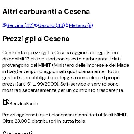
Altri carburanti a
Cesena
Benzina
(
42
)
Gasolio
(
43
)
Metano
(
8
)
Prezzi
gpl
a
Cesena
Confronta i prezzi
gpl
a
Cesena
aggiornati oggi.
Sono
disponibili
12
distributori con questo carburante.
I dati
provengono dal MIMIT (Ministero delle Imprese e del Made
in Italy) e vengono aggiornati quotidianamente. Tutti i
gestori sono obbligati per legge a comunicare i propri
prezzi (art. 51 L. 99/2009). Self-service e servito sono
mostrati separatamente per un confronto trasparente.
BenzinaFacile
Prezzi aggiornati quotidianamente con dati ufficiali MIMIT.
Oltre 23.000 distributori in tutta Italia.
Carburanti