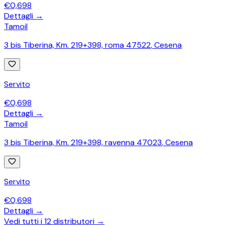
€
0,698
Dettagli →
Tamoil
3 bis Tiberina, Km. 219+398, roma 47522
,
Cesena
Servito
€
0,698
Dettagli →
Tamoil
3 bis Tiberina, Km. 219+398, ravenna 47023
,
Cesena
Servito
€
0,698
Dettagli →
Vedi tutti i
12
distributori →