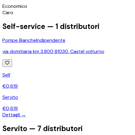
©
OpenStreetMap
Economico
+
Caro
−
Self-service —
1
distributori
Pompe Bianche
Indipendente
via domitiana km 3.800 81030
,
Castel volturno
Self
€
0,619
Servito
€
0,619
Dettagli →
Servito —
7
distributori