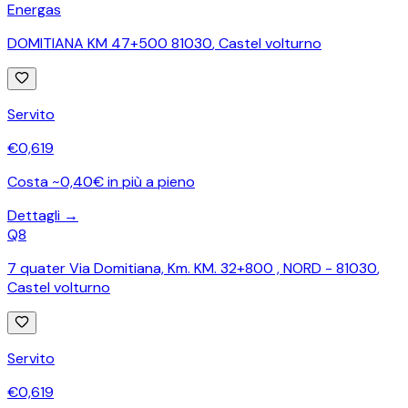
Energas
DOMITIANA KM 47+500 81030
,
Castel volturno
Servito
€
0,619
Costa ~0,40€ in più a pieno
Dettagli →
Q8
7 quater Via Domitiana, Km. KM. 32+800 , NORD - 81030
,
Castel volturno
Servito
€
0,619