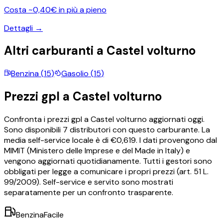
Costa ~0,40€ in più a pieno
Dettagli →
Altri carburanti a
Castel volturno
Benzina
(
15
)
Gasolio
(
15
)
Prezzi
gpl
a
Castel volturno
Confronta i prezzi
gpl
a
Castel volturno
aggiornati oggi.
Sono disponibili
7
distributori con questo carburante.
La
media self-service locale è di €
0,619
.
I dati provengono dal
MIMIT (Ministero delle Imprese e del Made in Italy) e
vengono aggiornati quotidianamente. Tutti i gestori sono
obbligati per legge a comunicare i propri prezzi (art. 51 L.
99/2009). Self-service e servito sono mostrati
separatamente per un confronto trasparente.
BenzinaFacile