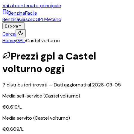
Vai al contenuto principale
BenzinaFacile
Benzina
Gasolio
GPL
Metano
Esplora
Cerca
Home
›
GPL
›
Castel volturno
Prezzi
gpl
a
Castel
volturno
oggi
7
distributori trovati — Dati aggiornati al
2026-08-05
Media self-service
(Castel volturno)
€0,619
/L
Media servito
(Castel volturno)
€0,609
/L