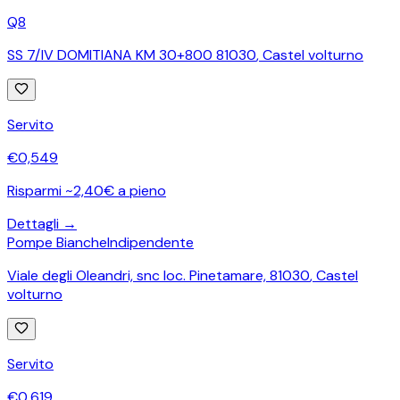
Q8
SS 7/IV DOMITIANA KM 30+800 81030
,
Castel volturno
Servito
€
0,549
Risparmi ~2,40€ a pieno
Dettagli →
Pompe Bianche
Indipendente
Viale degli Oleandri, snc loc. Pinetamare, 81030
,
Castel
volturno
Servito
€
0,619