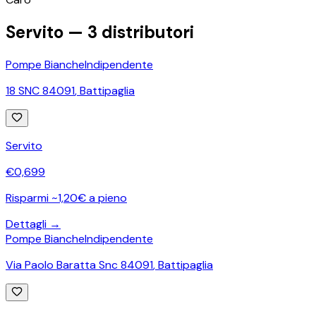
Servito —
3
distributori
Pompe Bianche
Indipendente
18 SNC 84091
,
Battipaglia
Servito
€
0,699
Risparmi ~1,20€ a pieno
Dettagli →
Pompe Bianche
Indipendente
Via Paolo Baratta Snc 84091
,
Battipaglia