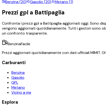
Benzina
(
20
)
Gasolio
(
20
)
Metano
(
1
)
Prezzi
gpl
a
Battipaglia
Confronta i prezzi
gpl
a
Battipaglia
aggiornati oggi.
Sono disp
vengono aggiornati quotidianamente. Tutti i gestori sono obb
un confronto trasparente.
BenzinaFacile
Prezzi aggiornati quotidianamente con dati ufficiali MIMIT. Olt
Carburanti
Benzina
Gasolio
GPL
Metano
Vicino a me
Esplora