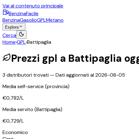
Vai al contenuto principale
BenzinaFacile
Benzina
Gasolio
GPL
Metano
Esplora
Cerca
Home
›
GPL
›
Battipaglia
Prezzi
gpl
a
Battipaglia
ogg
3
distributori trovati — Dati aggiornati al
2026-08-05
Media self-service
(provincia)
€0,782
/L
Media servito
(Battipaglia)
€0,729
/L
Economico
Caro