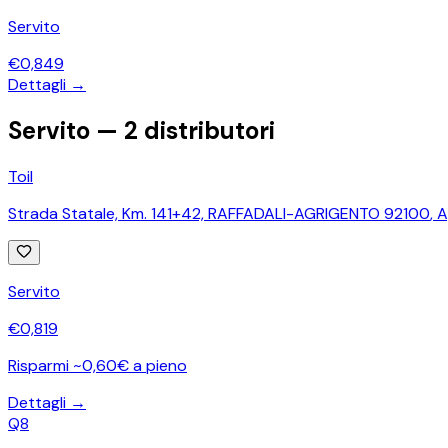
Servito
€
0,849
Dettagli →
Servito —
2
distributori
Toil
Strada Statale, Km. 141+42, RAFFADALI-AGRIGENTO 92100
,
A
Servito
€
0,819
Risparmi ~0,60€ a pieno
Dettagli →
Q8