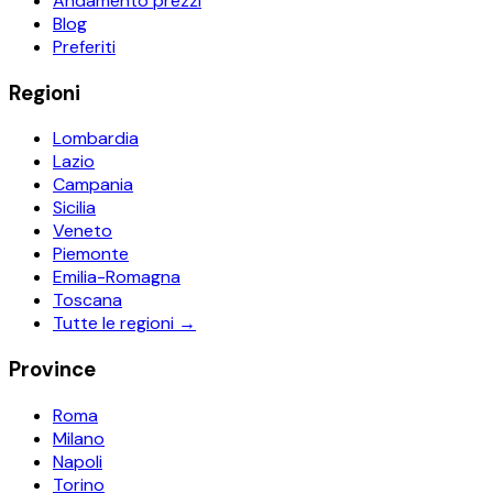
Andamento prezzi
Blog
Preferiti
Regioni
Lombardia
Lazio
Campania
Sicilia
Veneto
Piemonte
Emilia-Romagna
Toscana
Tutte le regioni →
Province
Roma
Milano
Napoli
Torino