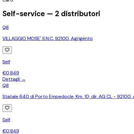
Self-service —
2
distributori
Q8
VILLAGGIO MOSE' S.N.C. 92100
,
Agrigento
Self
€
0,849
Dettagli →
Q8
Statale 640 di Porto Empedocle, Km. 10, dir. AG CL - 92100
,
Self
€
0,849