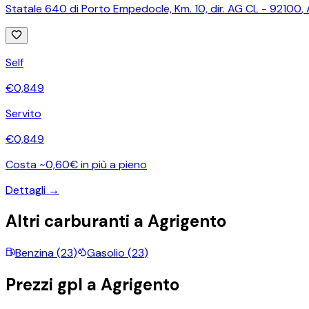
Statale 640 di Porto Empedocle, Km. 10, dir. AG CL - 92100
,
Self
€
0,849
Servito
€
0,849
Costa ~0,60€ in più a pieno
Dettagli →
Altri carburanti a
Agrigento
Benzina
(
23
)
Gasolio
(
23
)
Prezzi
gpl
a
Agrigento