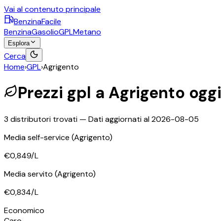
Vai al contenuto principale
BenzinaFacile
Benzina
Gasolio
GPL
Metano
Esplora
Cerca
Home
›
GPL
›
Agrigento
Prezzi
gpl
a
Agrigento
ogg
3
distributori trovati — Dati aggiornati al
2026-08-05
Media self-service
(Agrigento)
€0,849
/L
Media servito
(Agrigento)
€0,834
/L
Economico
Caro