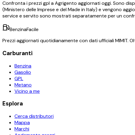
Confronta i prezzi
gpl
a
Agrigento
aggiornati oggi.
Sono dispo
(Ministero delle Imprese e del Made in Italy) e vengono aggior
service e servito sono mostrati separatamente per un conf
BenzinaFacile
Prezzi aggiornati quotidianamente con dati ufficiali MIMIT. Olt
Carburanti
Benzina
Gasolio
GPL
Metano
Vicino a me
Esplora
Cerca distributori
Mappa
Marchi