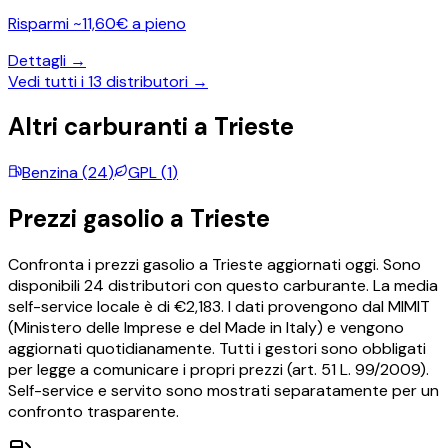
Risparmi ~11,60€ a pieno
Dettagli →
Vedi tutti i
13
distributori →
Altri carburanti a
Trieste
Benzina
(
24
)
GPL
(
1
)
Prezzi
gasolio
a
Trieste
Confronta i prezzi
gasolio
a
Trieste
aggiornati oggi.
Sono
disponibili
24
distributori con questo carburante.
La media
self-service locale è di €
2,183
.
I dati provengono dal MIMIT
(Ministero delle Imprese e del Made in Italy) e vengono
aggiornati quotidianamente. Tutti i gestori sono obbligati
per legge a comunicare i propri prezzi (art. 51 L. 99/2009).
Self-service e servito sono mostrati separatamente per un
confronto trasparente.