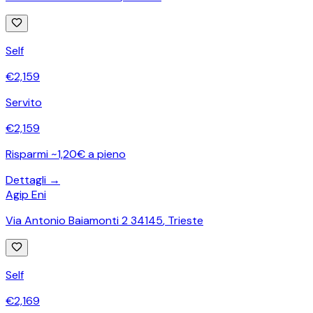
Self
€
2,159
Servito
€
2,159
Risparmi ~1,20€ a pieno
Dettagli →
Agip Eni
Via Antonio Baiamonti 2 34145
,
Trieste
Self
€
2,169