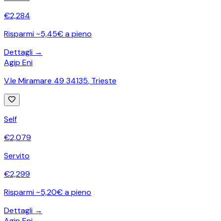
€
2,284
Risparmi ~5,45€ a pieno
Dettagli →
Agip Eni
V.le Miramare 49 34135
,
Trieste
Self
€
2,079
Servito
€
2,299
Risparmi ~5,20€ a pieno
Dettagli →
Agip Eni