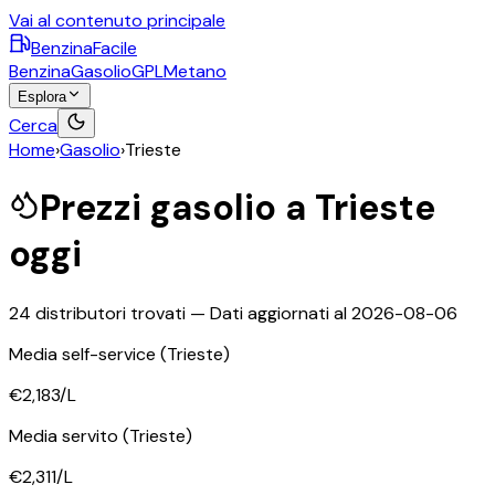
Vai al contenuto principale
BenzinaFacile
Benzina
Gasolio
GPL
Metano
Esplora
Cerca
Home
›
Gasolio
›
Trieste
Prezzi
gasolio
a
Trieste
oggi
24
distributori trovati — Dati aggiornati al
2026-08-06
Media self-service
(Trieste)
€2,183
/L
Media servito
(Trieste)
€2,311
/L