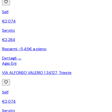
Self
€
2,074
Servito
€
2,284
Risparmi ~5,45€ a pieno
Dettagli →
Agip Eni
VIA ALFONSO VALERIO 1 34127
,
Trieste
Self
€
2,074
Servito