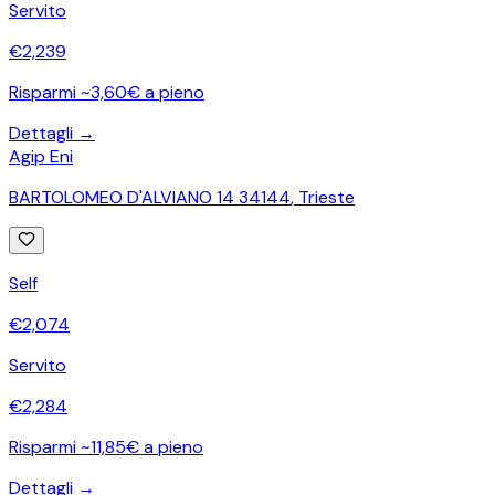
Servito
€
2,239
Risparmi ~3,60€ a pieno
Dettagli →
Agip Eni
BARTOLOMEO D'ALVIANO 14 34144
,
Trieste
Self
€
2,074
Servito
€
2,284
Risparmi ~11,85€ a pieno
Dettagli →