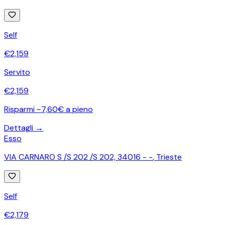
Self
€
2,159
Servito
€
2,159
Risparmi ~7,60€ a pieno
Dettagli →
Esso
VIA CARNARO S /S 202 /S 202, 34016 - -
,
Trieste
Self
€
2,179