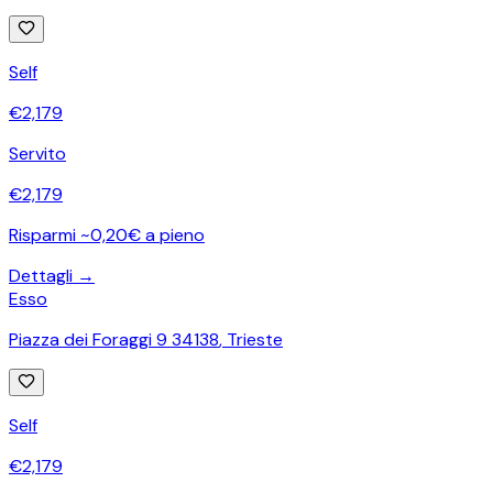
Self
€
2,179
Servito
€
2,179
Risparmi ~0,20€ a pieno
Dettagli →
Esso
Piazza dei Foraggi 9 34138
,
Trieste
Self
€
2,179