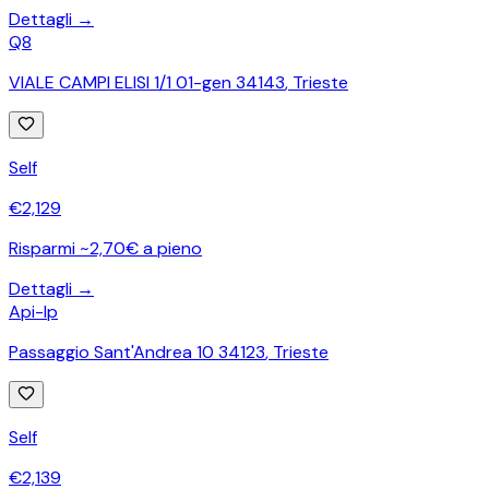
Dettagli →
Q8
VIALE CAMPI ELISI 1/1 01-gen 34143
,
Trieste
Self
€
2,129
Risparmi ~2,70€ a pieno
Dettagli →
Api-Ip
Passaggio Sant'Andrea 10 34123
,
Trieste
Self
€
2,139