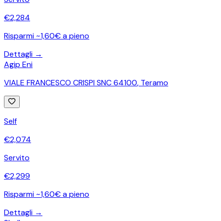
€
2,284
Risparmi ~1,60€ a pieno
Dettagli →
Agip Eni
VIALE FRANCESCO CRISPI SNC 64100
,
Teramo
Self
€
2,074
Servito
€
2,299
Risparmi ~1,60€ a pieno
Dettagli →