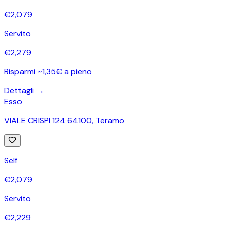
€
2,079
Servito
€
2,279
Risparmi ~1,35€ a pieno
Dettagli →
Esso
VIALE CRISPI 124 64100
,
Teramo
Self
€
2,079
Servito
€
2,229