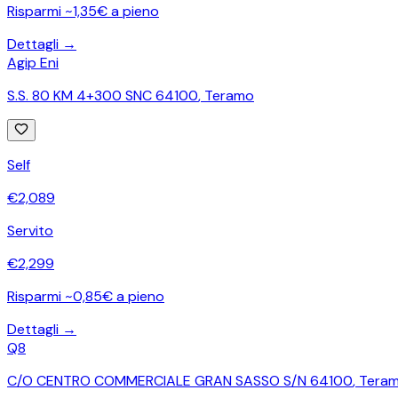
Risparmi ~1,35€ a pieno
Dettagli →
Agip Eni
S.S. 80 KM 4+300 SNC 64100
,
Teramo
Self
€
2,089
Servito
€
2,299
Risparmi ~0,85€ a pieno
Dettagli →
Q8
C/O CENTRO COMMERCIALE GRAN SASSO S/N 64100
,
Tera