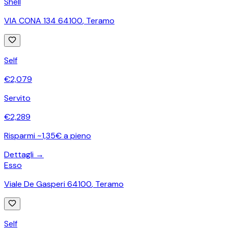
Shell
VIA CONA 134 64100
,
Teramo
Self
€
2,079
Servito
€
2,289
Risparmi ~1,35€ a pieno
Dettagli →
Esso
Viale De Gasperi 64100
,
Teramo
Self