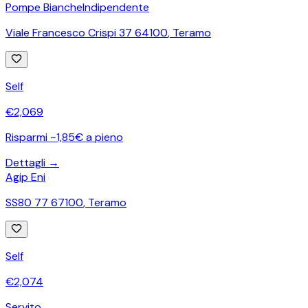
Pompe Bianche
Indipendente
Viale Francesco Crispi 37 64100
,
Teramo
Self
€
2,069
Risparmi ~1,85€ a pieno
Dettagli →
Agip Eni
SS80 77 67100
,
Teramo
Self
€
2,074
Servito