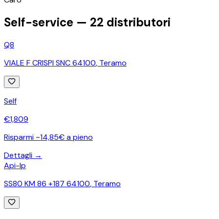
Self-service —
22
distributori
Q8
VIALE F CRISPI SNC 64100
,
Teramo
Self
€
1,809
Risparmi ~14,85€ a pieno
Dettagli →
Api-Ip
SS80 KM 86 +187 64100
,
Teramo