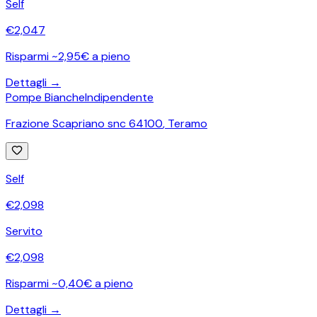
Self
€
2,047
Risparmi ~2,95€ a pieno
Dettagli →
Pompe Bianche
Indipendente
Frazione Scapriano snc 64100
,
Teramo
Self
€
2,098
Servito
€
2,098
Risparmi ~0,40€ a pieno
Dettagli →