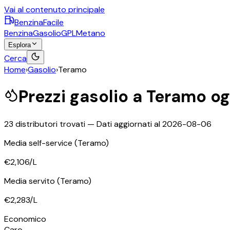
Vai al contenuto principale
BenzinaFacile
Benzina
Gasolio
GPL
Metano
Esplora
Cerca
Home
›
Gasolio
›
Teramo
Prezzi
gasolio
a
Teramo
og
23
distributori trovati — Dati aggiornati al
2026-08-06
Media self-service
(Teramo)
€2,106
/L
Media servito
(Teramo)
€2,283
/L
Economico
Caro