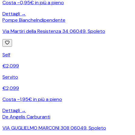
Costa ~0,95€ in più a pieno
Dettagli →
Pompe Bianche
Indipendente
Via Martiri della Resistenza 34 06049
,
Spoleto
Self
€
2,099
Servito
€
2,099
Costa ~1,95€ in più a pieno
Dettagli →
De Angelis Carburanti
VIA GUGLIELMO MARCONI 308 06049
,
Spoleto