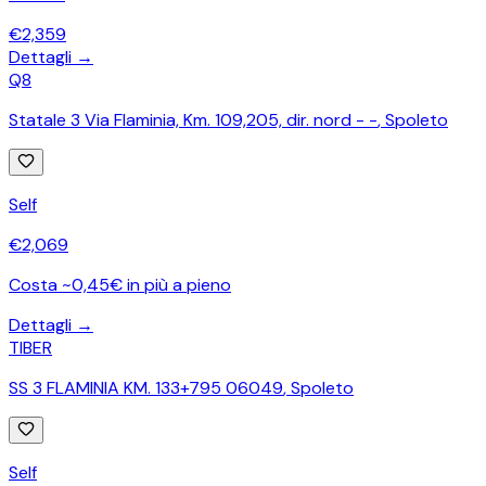
€
2,359
Dettagli →
Q8
Statale 3 Via Flaminia, Km. 109,205, dir. nord - -
,
Spoleto
Self
€
2,069
Costa ~0,45€ in più a pieno
Dettagli →
TIBER
SS 3 FLAMINIA KM. 133+795 06049
,
Spoleto
Self