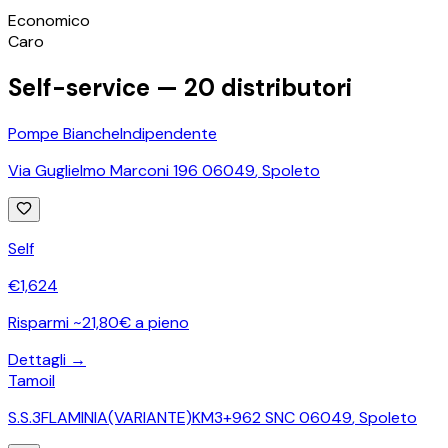
©
OpenStreetMap
Economico
+
Caro
−
Self-service —
20
distributori
Pompe Bianche
Indipendente
Via Guglielmo Marconi 196 06049
,
Spoleto
Self
€
1,624
Risparmi ~21,80€ a pieno
Dettagli →
Tamoil
S.S.3FLAMINIA(VARIANTE)KM3+962 SNC 06049
,
Spoleto