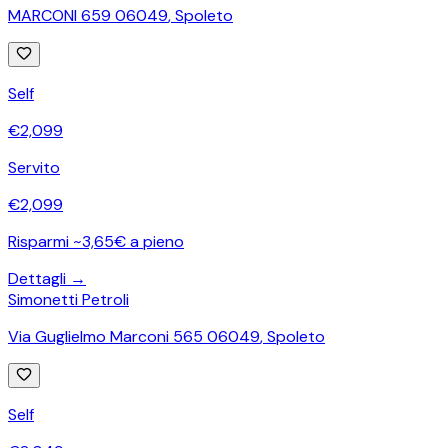
MARCONI 659 06049
,
Spoleto
Self
€
2,099
Servito
€
2,099
Risparmi ~3,65€ a pieno
Dettagli →
Simonetti Petroli
Via Guglielmo Marconi 565 06049
,
Spoleto
Self