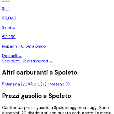
Self
€
2,049
Servito
€
2,259
Risparmi ~6,15€ a pieno
Dettagli →
Vedi tutti i
12
distributori →
Altri carburanti a
Spoleto
Benzina
(
20
)
GPL
(
7
)
Metano
(
1
)
Prezzi
gasolio
a
Spoleto
Confronta i prezzi
gasolio
a
Spoleto
aggiornati oggi.
Sono
disponibili
20
distributori con questo carburante.
La media