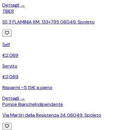
Dettagli →
TIBER
SS 3 FLAMINIA KM. 133+795 06049
,
Spoleto
Self
€
2,069
Servito
€
2,069
Risparmi ~5,15€ a pieno
Dettagli →
Pompe Bianche
Indipendente
Via Martiri della Resistenza 34 06049
,
Spoleto