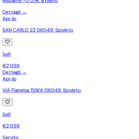
Risparmi ~0,55€ a pieno
Dettagli →
Api-Ip
SAN CARLO 23 06049
,
Spoleto
Self
€
2,059
Dettagli →
Api-Ip
VIA Flaminia 159/A 06049
,
Spoleto
Self
€
2,059
Servito