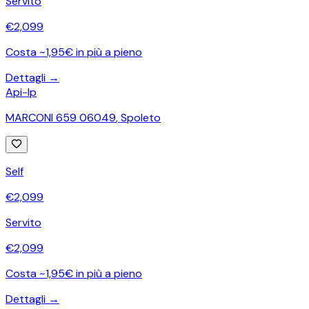
Servito
€
2,099
Costa ~1,95€ in più a pieno
Dettagli →
Api-Ip
MARCONI 659 06049
,
Spoleto
Self
€
2,099
Servito
€
2,099
Costa ~1,95€ in più a pieno
Dettagli →