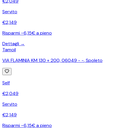
€
2,049
Servito
€
2,149
Risparmi ~6,15€ a pieno
Dettagli →
Tamoil
VIA FLAMINIA KM 130 + 200, 06049 - -
,
Spoleto
Self
€
2,049
Servito
€
2,149
Risparmi ~6,15€ a pieno