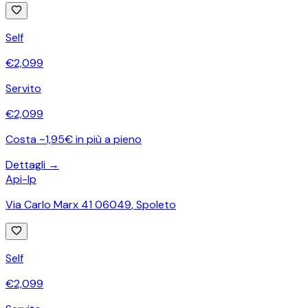
Self
€
2,099
Servito
€
2,099
Costa ~1,95€ in più a pieno
Dettagli →
Api-Ip
Via Carlo Marx 41 06049
,
Spoleto
Self
€
2,099