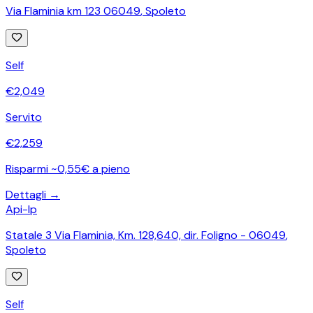
Via Flaminia km 123 06049
,
Spoleto
Self
€
2,049
Servito
€
2,259
Risparmi ~0,55€ a pieno
Dettagli →
Api-Ip
Statale 3 Via Flaminia, Km. 128,640, dir. Foligno - 06049
,
Spoleto
Self