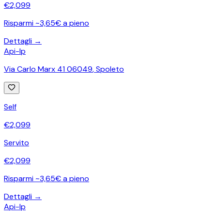
€
2,099
Risparmi ~3,65€ a pieno
Dettagli →
Api-Ip
Via Carlo Marx 41 06049
,
Spoleto
Self
€
2,099
Servito
€
2,099
Risparmi ~3,65€ a pieno
Dettagli →
Api-Ip