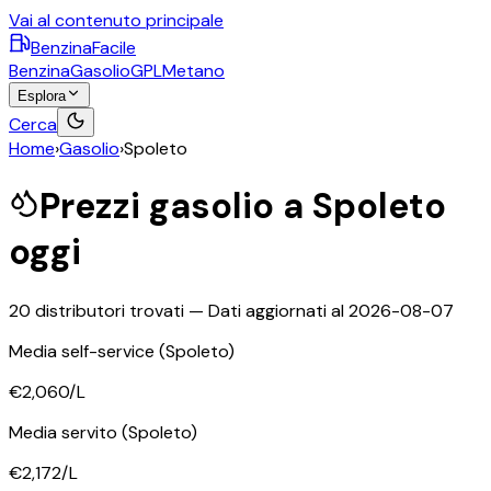
Vai al contenuto principale
BenzinaFacile
Benzina
Gasolio
GPL
Metano
Esplora
Cerca
Home
›
Gasolio
›
Spoleto
Prezzi
gasolio
a
Spoleto
oggi
20
distributori trovati — Dati aggiornati al
2026-08-07
Media self-service
(Spoleto)
€2,060
/L
Media servito
(Spoleto)
€2,172
/L