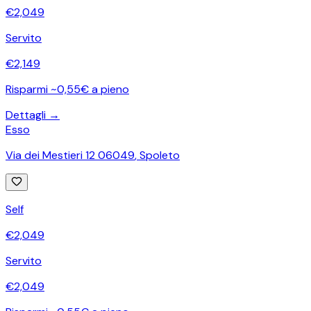
€
2,049
Servito
€
2,149
Risparmi ~0,55€ a pieno
Dettagli →
Esso
Via dei Mestieri 12 06049
,
Spoleto
Self
€
2,049
Servito
€
2,049