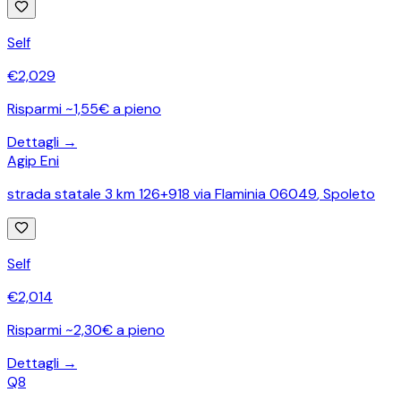
Self
€
2,029
Risparmi ~1,55€ a pieno
Dettagli →
Agip Eni
strada statale 3 km 126+918 via Flaminia 06049
,
Spoleto
Self
€
2,014
Risparmi ~2,30€ a pieno
Dettagli →
Q8