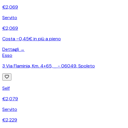
€
2,069
Servito
€
2,069
Costa ~0,45€ in più a pieno
Dettagli →
Esso
3 Via Flaminia, Km. 4+65, _ - 06049
,
Spoleto
Self
€
2,079
Servito
€
2,229