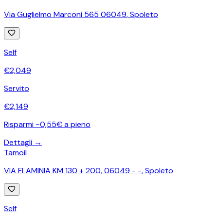
Via Guglielmo Marconi 565 06049
,
Spoleto
Self
€
2,049
Servito
€
2,149
Risparmi ~0,55€ a pieno
Dettagli →
Tamoil
VIA FLAMINIA KM 130 + 200, 06049 - -
,
Spoleto
Self