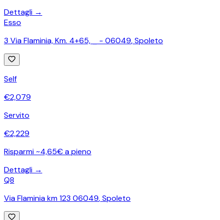
Dettagli →
Esso
3 Via Flaminia, Km. 4+65, _ - 06049
,
Spoleto
Self
€
2,079
Servito
€
2,229
Risparmi ~4,65€ a pieno
Dettagli →
Q8
Via Flaminia km 123 06049
,
Spoleto