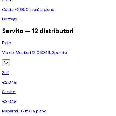
Costa ~2,95€ in più a pieno
Dettagli →
Servito —
12
distributori
Esso
Via dei Mestieri 12 06049
,
Spoleto
Self
€
2,049
Servito
€
2,049
Risparmi ~6,15€ a pieno