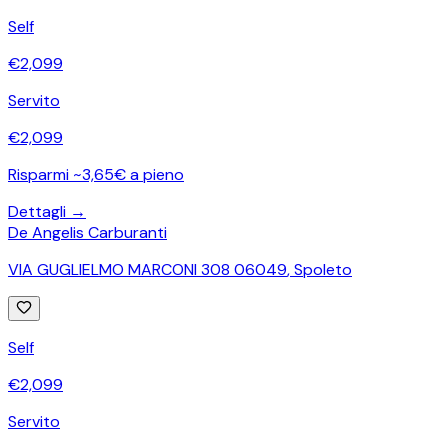
Self
€
2,099
Servito
€
2,099
Risparmi ~3,65€ a pieno
Dettagli →
De Angelis Carburanti
VIA GUGLIELMO MARCONI 308 06049
,
Spoleto
Self
€
2,099
Servito