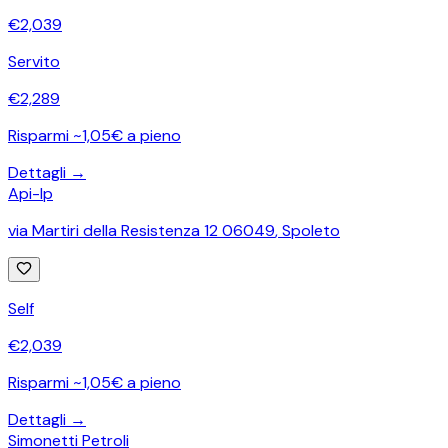
€
2,039
Servito
€
2,289
Risparmi ~1,05€ a pieno
Dettagli →
Api-Ip
via Martiri della Resistenza 12 06049
,
Spoleto
Self
€
2,039
Risparmi ~1,05€ a pieno
Dettagli →
Simonetti Petroli