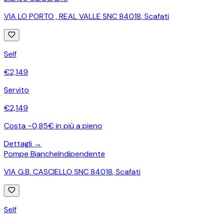
VIA LO PORTO , REAL VALLE SNC 84018
,
Scafati
Self
€
2,149
Servito
€
2,149
Costa ~0,85€ in più a pieno
Dettagli →
Pompe Bianche
Indipendente
VIA G.B. CASCIELLO SNC 84018
,
Scafati
Self