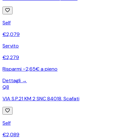
Self
€
2,079
Servito
€
2,279
Risparmi ~2,65€ a pieno
Dettagli →
Q8
VIA S.P.21 KM 2 SNC 84018
,
Scafati
Self
€
2,089