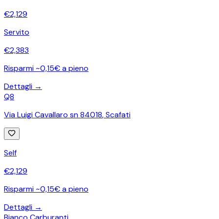
€
2,129
Servito
€
2,383
Risparmi ~0,15€ a pieno
Dettagli →
Q8
Via Luigi Cavallaro sn 84018
,
Scafati
Self
€
2,129
Risparmi ~0,15€ a pieno
Dettagli →
Bianco Carburanti