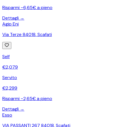
Risparmi ~6,65€ a pieno
Dettagli →
Agip Eni
Via Terze 84018
,
Scafati
Self
€
2,079
Servito
€
2,299
Risparmi ~2,65€ a pieno
Dettagli →
Esso
VIA PASSANTI 267 84018
,
Scafati