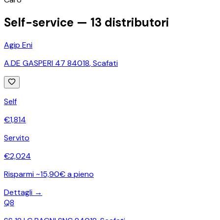
Self-service —
13
distributori
Agip Eni
A.DE GASPERI 47 84018
,
Scafati
Self
€
1,814
Servito
€
2,024
Risparmi ~15,90€ a pieno
Dettagli →
Q8