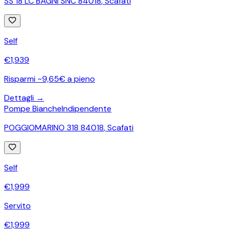
SS 18 LC BAGNI SNC 84018
,
Scafati
Self
€
1,939
Risparmi ~9,65€ a pieno
Dettagli →
Pompe Bianche
Indipendente
POGGIOMARINO 318 84018
,
Scafati
Self
€
1,999
Servito
€
1,999