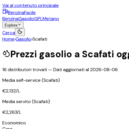
Vai al contenuto principale
BenzinaFacile
Benzina
Gasolio
GPL
Metano
Esplora
Cerca
Home
›
Gasolio
›
Scafati
Prezzi
gasolio
a
Scafati
og
16
distributori trovati — Dati aggiornati al
2026-08-06
Media self-service
(Scafati)
€2,132
/L
Media servito
(Scafati)
€2,263
/L
Economico
Caro