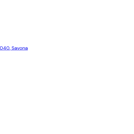
7040
,
Savona