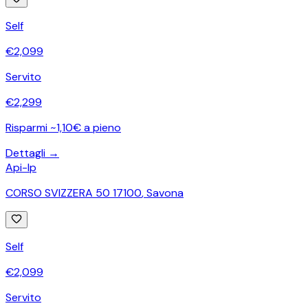
Self
€
2,099
Servito
€
2,299
Risparmi ~1,10€ a pieno
Dettagli →
Api-Ip
CORSO SVIZZERA 50 17100
,
Savona
Self
€
2,099
Servito