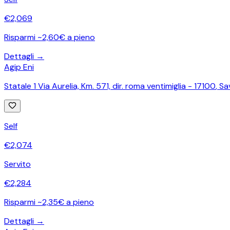
€
2,069
Risparmi ~2,60€ a pieno
Dettagli →
Agip Eni
Statale 1 Via Aurelia, Km. 571, dir. roma ventimiglia - 17100
,
Sa
Self
€
2,074
Servito
€
2,284
Risparmi ~2,35€ a pieno
Dettagli →