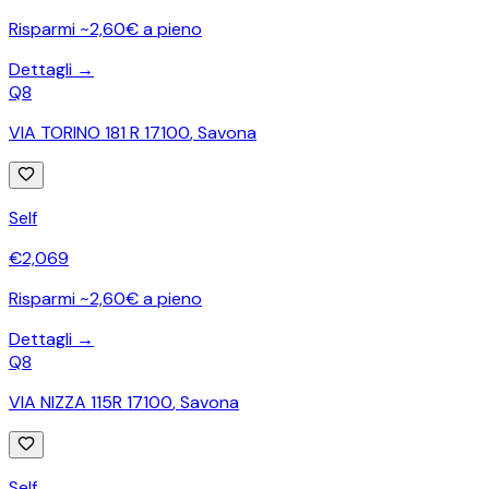
Risparmi ~2,60€ a pieno
Dettagli →
Q8
VIA TORINO 181 R 17100
,
Savona
Self
€
2,069
Risparmi ~2,60€ a pieno
Dettagli →
Q8
VIA NIZZA 115R 17100
,
Savona
Self