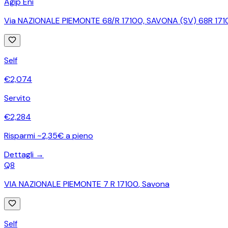
Agip Eni
Via NAZIONALE PIEMONTE 68/R 17100, SAVONA (SV) 68R 171
Self
€
2,074
Servito
€
2,284
Risparmi ~2,35€ a pieno
Dettagli →
Q8
VIA NAZIONALE PIEMONTE 7 R 17100
,
Savona
Self