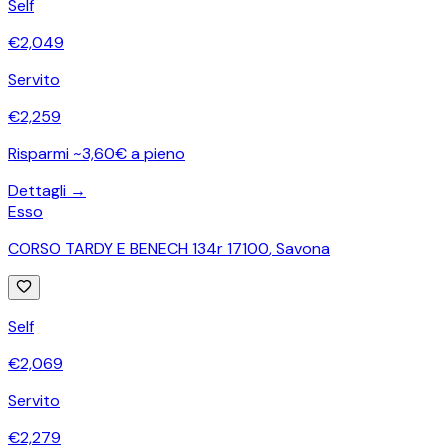
Self
€
2,049
Servito
€
2,259
Risparmi ~3,60€ a pieno
Dettagli →
Esso
CORSO TARDY E BENECH 134r 17100
,
Savona
Self
€
2,069
Servito
€
2,279