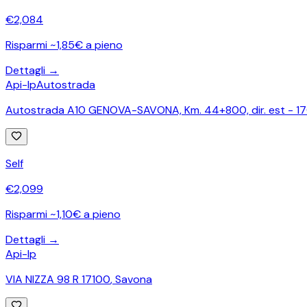
€
2,084
Risparmi ~1,85€ a pieno
Dettagli →
Api-Ip
Autostrada
Autostrada A10 GENOVA-SAVONA, Km. 44+800, dir. est - 1
Self
€
2,099
Risparmi ~1,10€ a pieno
Dettagli →
Api-Ip
VIA NIZZA 98 R 17100
,
Savona