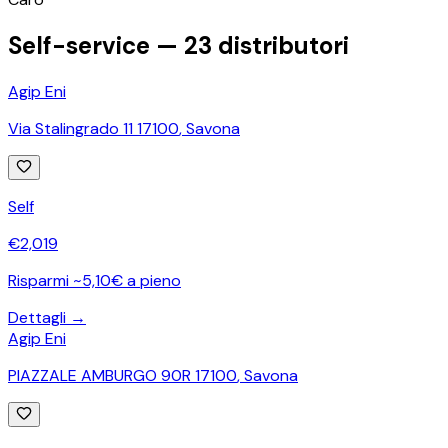
Self-service —
23
distributori
Agip Eni
Via Stalingrado 11 17100
,
Savona
Self
€
2,019
Risparmi ~5,10€ a pieno
Dettagli →
Agip Eni
PIAZZALE AMBURGO 90R 17100
,
Savona