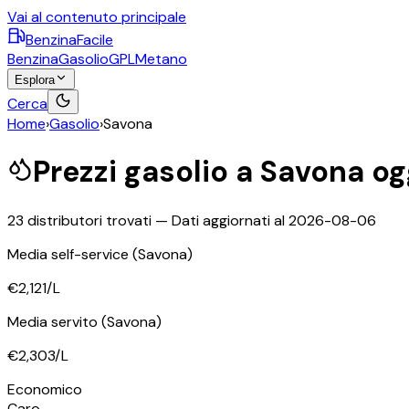
Vai al contenuto principale
BenzinaFacile
Benzina
Gasolio
GPL
Metano
Esplora
Cerca
Home
›
Gasolio
›
Savona
Prezzi
gasolio
a
Savona
og
23
distributori trovati — Dati aggiornati al
2026-08-06
Media self-service
(Savona)
€2,121
/L
Media servito
(Savona)
€2,303
/L
Economico
Caro