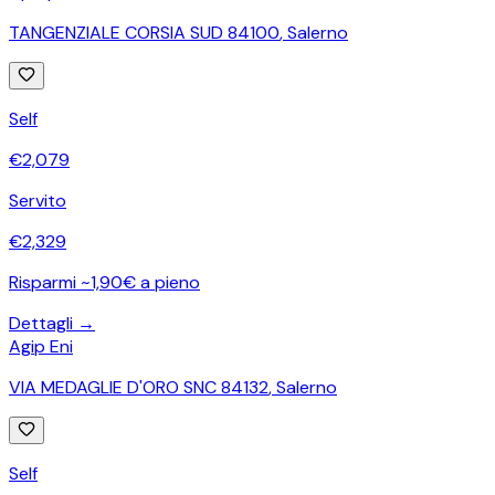
TANGENZIALE CORSIA SUD 84100
,
Salerno
Self
€
2,079
Servito
€
2,329
Risparmi ~1,90€ a pieno
Dettagli →
Agip Eni
VIA MEDAGLIE D'ORO SNC 84132
,
Salerno
Self