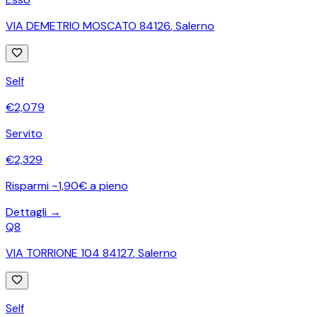
VIA DEMETRIO MOSCATO 84126
,
Salerno
Self
€
2,079
Servito
€
2,329
Risparmi ~1,90€ a pieno
Dettagli →
Q8
VIA TORRIONE 104 84127
,
Salerno
Self