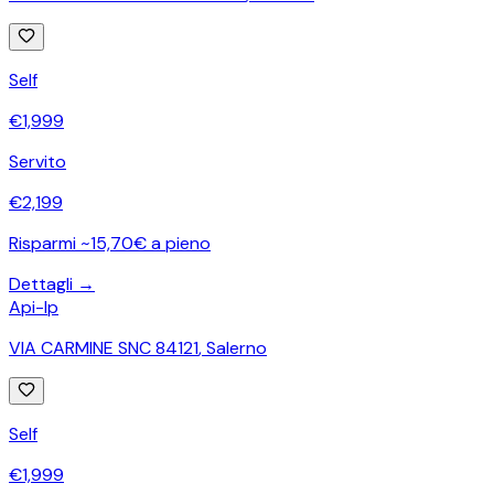
Self
€
1,999
Servito
€
2,199
Risparmi ~15,70€ a pieno
Dettagli →
Api-Ip
VIA CARMINE SNC 84121
,
Salerno
Self
€
1,999