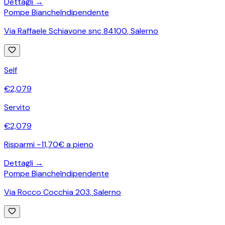
Dettagli →
Pompe Bianche
Indipendente
Via Raffaele Schiavone snc 84100
,
Salerno
Self
€
2,079
Servito
€
2,079
Risparmi ~11,70€ a pieno
Dettagli →
Pompe Bianche
Indipendente
Via Rocco Cocchia 203
,
Salerno