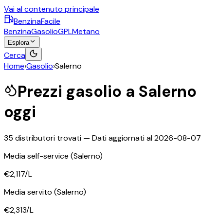
Vai al contenuto principale
BenzinaFacile
Benzina
Gasolio
GPL
Metano
Esplora
Cerca
Home
›
Gasolio
›
Salerno
Prezzi
gasolio
a
Salerno
oggi
35
distributori trovati — Dati aggiornati al
2026-08-07
Media self-service
(Salerno)
€2,117
/L
Media servito
(Salerno)
€2,313
/L