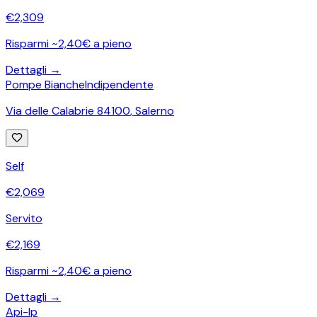
€
2,309
Risparmi ~2,40€ a pieno
Dettagli →
Pompe Bianche
Indipendente
Via delle Calabrie 84100
,
Salerno
Self
€
2,069
Servito
€
2,169
Risparmi ~2,40€ a pieno
Dettagli →
Api-Ip