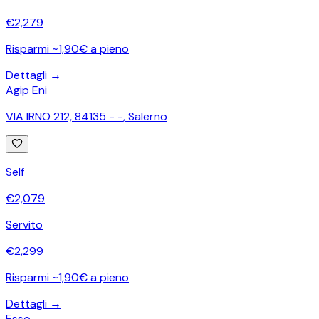
€
2,279
Risparmi ~1,90€ a pieno
Dettagli →
Agip Eni
VIA IRNO 212, 84135 - -
,
Salerno
Self
€
2,079
Servito
€
2,299
Risparmi ~1,90€ a pieno
Dettagli →
Esso