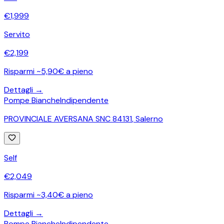
€
1,999
Servito
€
2,199
Risparmi ~5,90€ a pieno
Dettagli →
Pompe Bianche
Indipendente
PROVINCIALE AVERSANA SNC 84131
,
Salerno
Self
€
2,049
Risparmi ~3,40€ a pieno
Dettagli →
Pompe Bianche
Indipendente