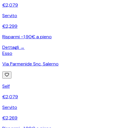
€
2,079
Servito
€
2,299
Risparmi ~1,90€ a pieno
Dettagli →
Esso
Via Parmenide Snc
,
Salerno
Self
€
2,079
Servito
€
2,269