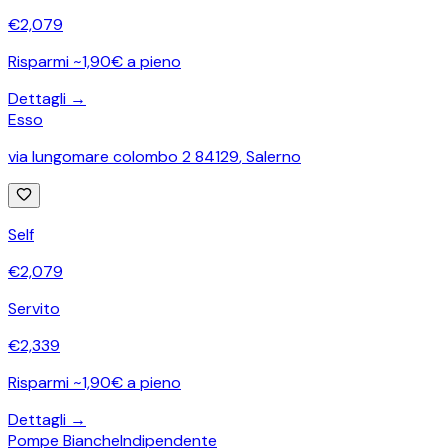
€
2,079
Risparmi ~1,90€ a pieno
Dettagli →
Esso
via lungomare colombo 2 84129
,
Salerno
Self
€
2,079
Servito
€
2,339
Risparmi ~1,90€ a pieno
Dettagli →
Pompe Bianche
Indipendente