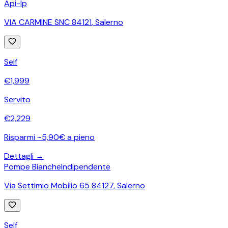
Api-Ip
VIA CARMINE SNC 84121
,
Salerno
Self
€
1,999
Servito
€
2,229
Risparmi ~5,90€ a pieno
Dettagli →
Pompe Bianche
Indipendente
Via Settimio Mobilio 65 84127
,
Salerno
Self