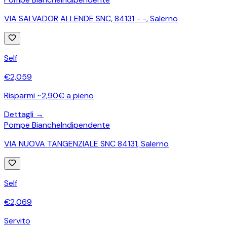
VIA SALVADOR ALLENDE SNC, 84131 - -
,
Salerno
Self
€
2,059
Risparmi ~2,90€ a pieno
Dettagli →
Pompe Bianche
Indipendente
VIA NUOVA TANGENZIALE SNC 84131
,
Salerno
Self
€
2,069
Servito