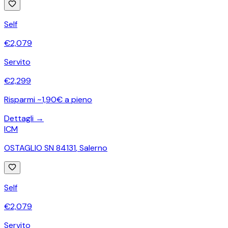
Self
€
2,079
Servito
€
2,299
Risparmi ~1,90€ a pieno
Dettagli →
ICM
OSTAGLIO SN 84131
,
Salerno
Self
€
2,079
Servito