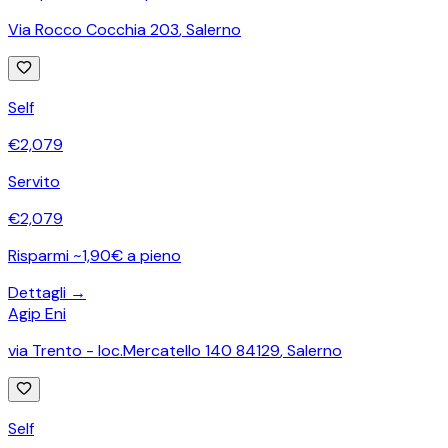
Via Rocco Cocchia 203
,
Salerno
Self
€
2,079
Servito
€
2,079
Risparmi ~1,90€ a pieno
Dettagli →
Agip Eni
via Trento - loc.Mercatello 140 84129
,
Salerno
Self