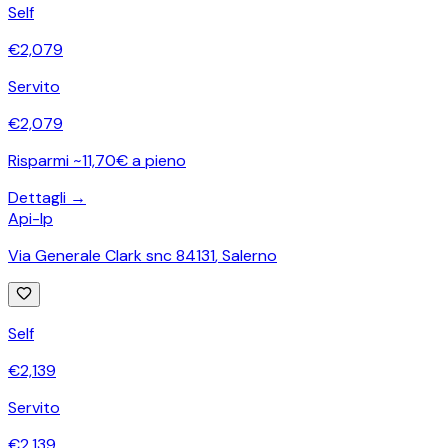
Self
€
2,079
Servito
€
2,079
Risparmi ~11,70€ a pieno
Dettagli →
Api-Ip
Via Generale Clark snc 84131
,
Salerno
Self
€
2,139
Servito
€
2,139