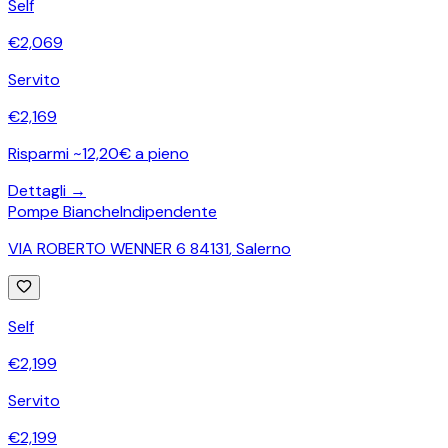
Self
€
2,069
Servito
€
2,169
Risparmi ~12,20€ a pieno
Dettagli →
Pompe Bianche
Indipendente
VIA ROBERTO WENNER 6 84131
,
Salerno
Self
€
2,199
Servito
€
2,199