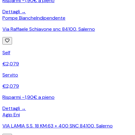
Risparmi ~1,90€ a pieno
Dettagli →
Pompe Bianche
Indipendente
Via Raffaele Schiavone snc 84100
,
Salerno
Self
€
2,079
Servito
€
2,079
Risparmi ~1,90€ a pieno
Dettagli →
Agip Eni
VIA LAMIA S.S. 18 KM.63 + 400 SNC 84100
,
Salerno