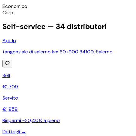
©
OpenStreetMap
Economico
+
Caro
−
Self-service —
34
distributori
Api-Ip
tangenziale di salerno km 60+900 84100
,
Salerno
Self
€
1,709
Servito
€
1,959
Risparmi ~20,40€ a pieno
Dettagli →