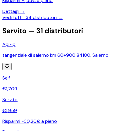
Risparmi ~1,55€ a pieno
Dettagli →
Vedi tutti i
34
distributori →
Servito —
31
distributori
Api-Ip
tangenziale di salerno km 60+900 84100
,
Salerno
Self
€
1,709
Servito
€
1,959
Risparmi ~30,20€ a pieno