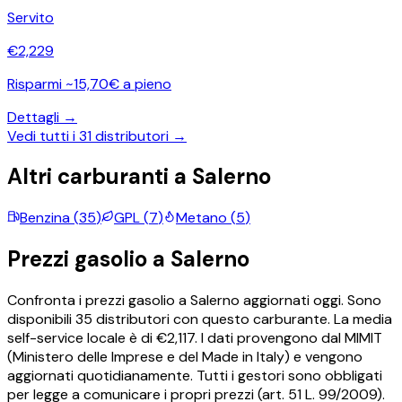
Servito
€
2,229
Risparmi ~15,70€ a pieno
Dettagli →
Vedi tutti i
31
distributori →
Altri carburanti a
Salerno
Benzina
(
35
)
GPL
(
7
)
Metano
(
5
)
Prezzi
gasolio
a
Salerno
Confronta i prezzi
gasolio
a
Salerno
aggiornati oggi.
Sono
disponibili
35
distributori con questo carburante.
La media
self-service locale è di €
2,117
.
I dati provengono dal MIMIT
(Ministero delle Imprese e del Made in Italy) e vengono
aggiornati quotidianamente. Tutti i gestori sono obbligati
per legge a comunicare i propri prezzi (art. 51 L. 99/2009).