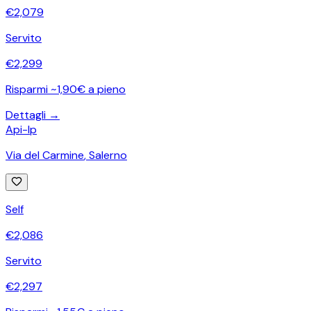
€
2,079
Servito
€
2,299
Risparmi ~1,90€ a pieno
Dettagli →
Api-Ip
Via del Carmine
,
Salerno
Self
€
2,086
Servito
€
2,297