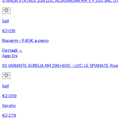
STRADA STATALE 206 LOC ACQUABONA KM 11 + 250 SNC 5
Self
€
2,019
Risparmi ~5,80€ a pieno
Dettagli →
Agip Eni
SS VARIANTE AURELIA KM 296+600 - LOC. LE SPIANATE
,
Ros
Self
€
2,059
Servito
€
2,279