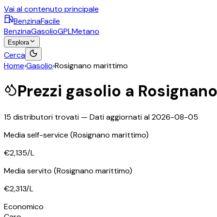
Vai al contenuto principale
BenzinaFacile
Benzina
Gasolio
GPL
Metano
Esplora
Cerca
Home
›
Gasolio
›
Rosignano marittimo
Prezzi
gasolio
a
Rosignano
15
distributori trovati — Dati aggiornati al
2026-08-05
Media self-service
(Rosignano marittimo)
€2,135
/L
Media servito
(Rosignano marittimo)
€2,313
/L
Economico
Caro