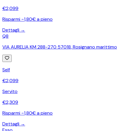
€
2,099
Risparmi ~1,80€ a pieno
Dettagli →
Q8
VIA AURELIA KM 288-270 57018
,
Rosignano marittimo
Self
€
2,099
Servito
€
2,309
Risparmi ~1,80€ a pieno
Dettagli →
Esso