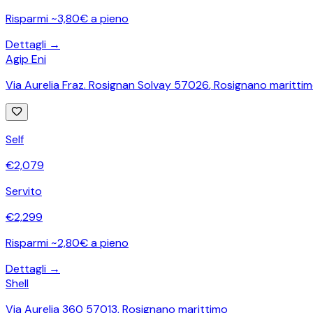
Risparmi ~3,80€ a pieno
Dettagli →
Agip Eni
Via Aurelia Fraz. Rosignan Solvay 57026
,
Rosignano maritti
Self
€
2,079
Servito
€
2,299
Risparmi ~2,80€ a pieno
Dettagli →
Shell
Via Aurelia 360 57013
,
Rosignano marittimo