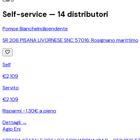
Self-service —
14
distributori
Pompe Bianche
Indipendente
SR 206 PISANA LIVORNESE SNC 57016
,
Rosignano marittimo
Self
€
2,109
Servito
€
2,109
Risparmi ~1,30€ a pieno
Dettagli →
Agip Eni