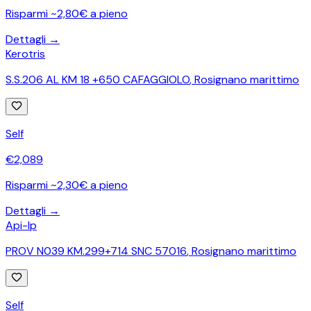
Risparmi ~2,80€ a pieno
Dettagli →
Kerotris
S.S.206 AL KM 18 +650 CAFAGGIOLO
,
Rosignano marittimo
Self
€
2,089
Risparmi ~2,30€ a pieno
Dettagli →
Api-Ip
PROV N039 KM.299+714 SNC 57016
,
Rosignano marittimo
Self