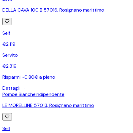
DELLA CAVA 100 B 57016
,
Rosignano marittimo
Self
€
2,119
Servito
€
2,319
Risparmi ~0,80€ a pieno
Dettagli →
Pompe Bianche
Indipendente
LE MORELLINE 57013
,
Rosignano marittimo
Self