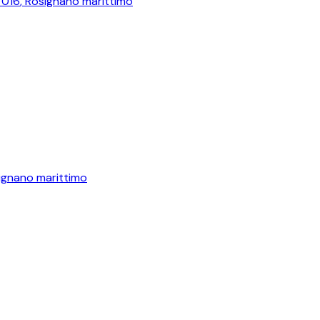
7016
,
Rosignano marittimo
ignano marittimo