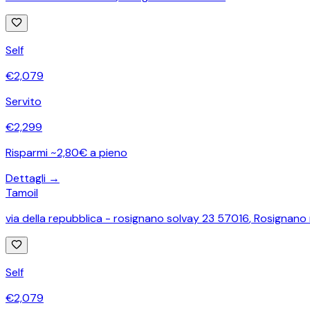
Self
€
2,079
Servito
€
2,299
Risparmi ~2,80€ a pieno
Dettagli →
Tamoil
via della repubblica - rosignano solvay 23 57016
,
Rosignano 
Self
€
2,079