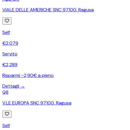
VIALE DELLE AMERICHE SNC 97100
,
Ragusa
Self
€
2,079
Servito
€
2,289
Risparmi ~2,90€ a pieno
Dettagli →
Q8
V.LE EUROPA SNC 97100
,
Ragusa
Self