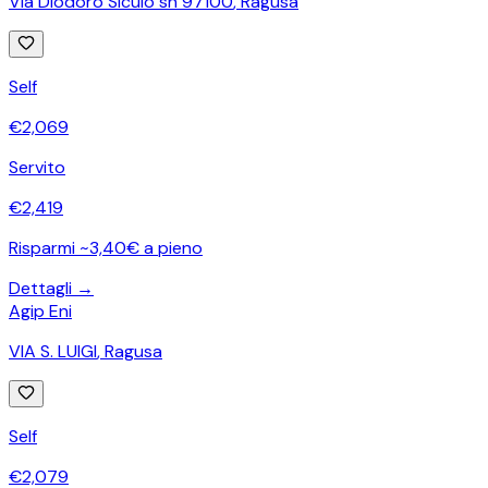
Via Diodoro Siculo sn 97100
,
Ragusa
Self
€
2,069
Servito
€
2,419
Risparmi ~3,40€ a pieno
Dettagli →
Agip Eni
VIA S. LUIGI
,
Ragusa
Self
€
2,079