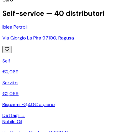
Self-service —
40
distributori
Iblea Petroli
Via Giorgio La Pira 97100
,
Ragusa
Self
€
2,069
Servito
€
2,069
Risparmi ~3,40€ a pieno
Dettagli →
Nobile Oil