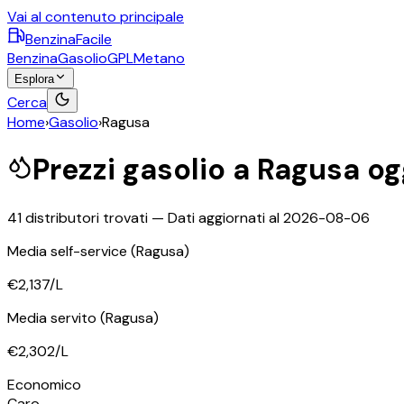
Vai al contenuto principale
BenzinaFacile
Benzina
Gasolio
GPL
Metano
Esplora
Cerca
Home
›
Gasolio
›
Ragusa
Prezzi
gasolio
a
Ragusa
og
41
distributori trovati — Dati aggiornati al
2026-08-06
Media self-service
(Ragusa)
€2,137
/L
Media servito
(Ragusa)
€2,302
/L
Economico
Caro