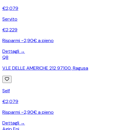
€
2,079
Servito
€
2,229
Risparmi ~2,90€ a pieno
Dettagli →
Q8
V.LE DELLE AMERICHE 212 97100
,
Ragusa
Self
€
2,079
Risparmi ~2,90€ a pieno
Dettagli →
Agip Eni