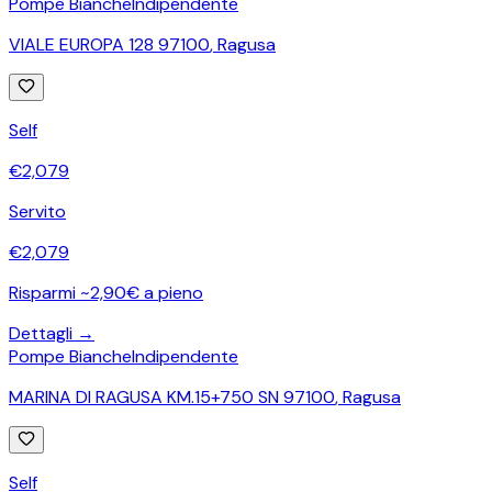
Pompe Bianche
Indipendente
VIALE EUROPA 128 97100
,
Ragusa
Self
€
2,079
Servito
€
2,079
Risparmi ~2,90€ a pieno
Dettagli →
Pompe Bianche
Indipendente
MARINA DI RAGUSA KM.15+750 SN 97100
,
Ragusa
Self