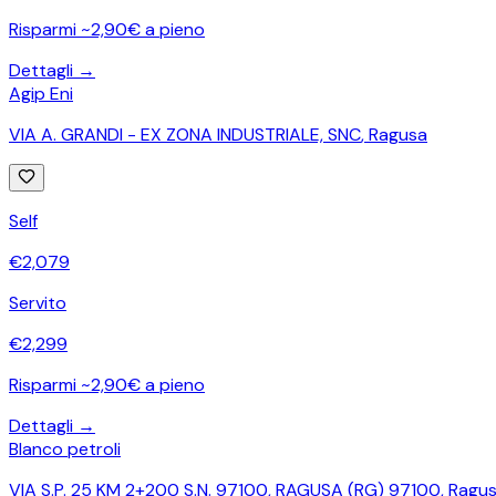
Risparmi ~2,90€ a pieno
Dettagli →
Agip Eni
VIA A. GRANDI - EX ZONA INDUSTRIALE, SNC
,
Ragusa
Self
€
2,079
Servito
€
2,299
Risparmi ~2,90€ a pieno
Dettagli →
Blanco petroli
VIA S.P. 25 KM 2+200 S.N. 97100, RAGUSA (RG) 97100
,
Ragu