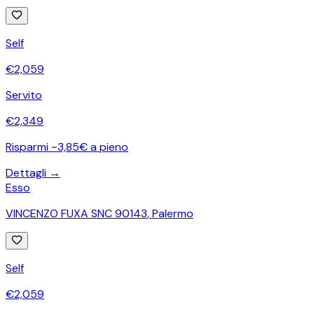
Self
€
2,059
Servito
€
2,349
Risparmi ~3,85€ a pieno
Dettagli →
Esso
VINCENZO FUXA SNC 90143
,
Palermo
Self
€
2,059