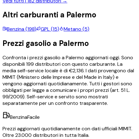
Vedi tutti i
182
distributori →
Altri carburanti a
Palermo
Benzina
(
198
)
GPL
(
15
)
Metano
(
5
)
Prezzi
gasolio
a
Palermo
Confronta i prezzi
gasolio
a
Palermo
aggiornati oggi.
Sono
disponibili
199
distributori con questo carburante.
La
media self-service locale è di €
2,136
.
I dati provengono dal
MIMIT (Ministero delle Imprese e del Made in Italy) e
vengono aggiornati quotidianamente. Tutti i gestori sono
obbligati per legge a comunicare i propri prezzi (art. 51 L.
99/2009). Self-service e servito sono mostrati
separatamente per un confronto trasparente.
BenzinaFacile
Prezzi aggiornati quotidianamente con dati ufficiali MIMIT.
Oltre 23.000 distributori in tutta Italia.