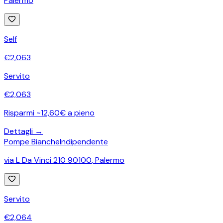
Palermo
Self
€
2,063
Servito
€
2,063
Risparmi ~12,60€ a pieno
Dettagli →
Pompe Bianche
Indipendente
via L Da Vinci 210 90100
,
Palermo
Servito
€
2,064