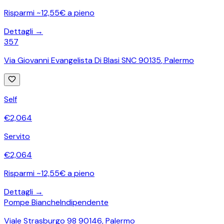
Risparmi ~12,55€ a pieno
Dettagli →
357
Via Giovanni Evangelista Di Blasi SNC 90135
,
Palermo
Self
€
2,064
Servito
€
2,064
Risparmi ~12,55€ a pieno
Dettagli →
Pompe Bianche
Indipendente
Viale Strasburgo 98 90146
,
Palermo