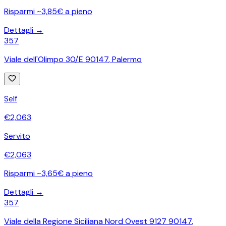
Risparmi ~3,85€ a pieno
Dettagli →
357
Viale dell'Olimpo 30/E 90147
,
Palermo
Self
€
2,063
Servito
€
2,063
Risparmi ~3,65€ a pieno
Dettagli →
357
Viale della Regione Siciliana Nord Ovest 9127 90147
,