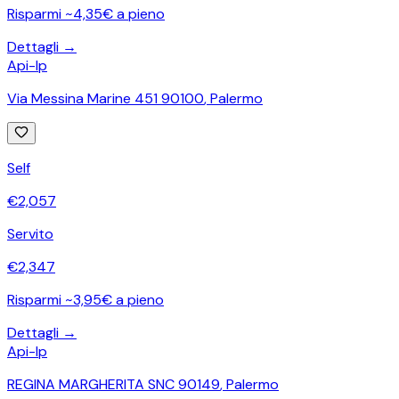
Risparmi ~4,35€ a pieno
Dettagli →
Api-Ip
Via Messina Marine 451 90100
,
Palermo
Self
€
2,057
Servito
€
2,347
Risparmi ~3,95€ a pieno
Dettagli →
Api-Ip
REGINA MARGHERITA SNC 90149
,
Palermo