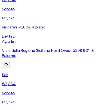
Servito
€
2,274
Risparmi ~3,60€ a pieno
Dettagli →
Agip Eni
Viale della Regione Siciliana Nord Ovest 5398 90146
,
Palermo
Self
€
2,064
Servito
€
2,274