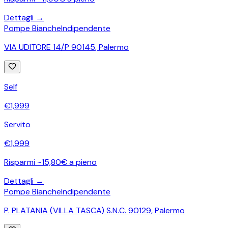
Dettagli →
Pompe Bianche
Indipendente
VIA UDITORE 14/P 90145
,
Palermo
Self
€
1,999
Servito
€
1,999
Risparmi ~15,80€ a pieno
Dettagli →
Pompe Bianche
Indipendente
P. PLATANIA (VILLA TASCA) S.N.C. 90129
,
Palermo