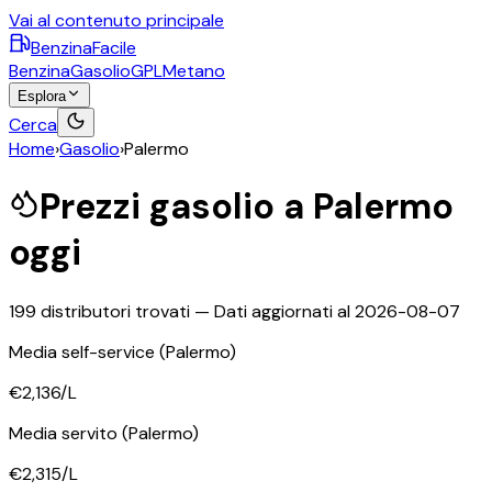
Vai al contenuto principale
BenzinaFacile
Benzina
Gasolio
GPL
Metano
Esplora
Cerca
Home
›
Gasolio
›
Palermo
Prezzi
gasolio
a
Palermo
oggi
199
distributori trovati — Dati aggiornati al
2026-08-07
Media self-service
(Palermo)
€2,136
/L
Media servito
(Palermo)
€2,315
/L