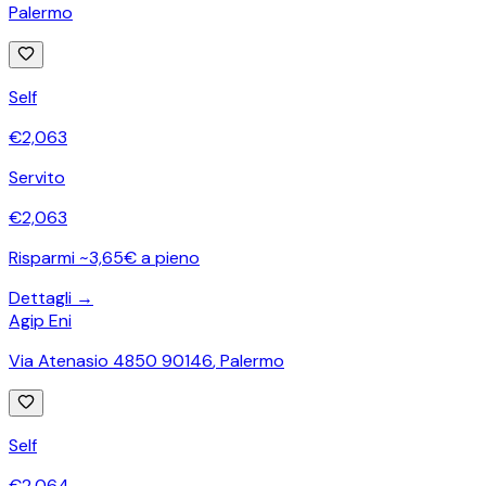
Palermo
Self
€
2,063
Servito
€
2,063
Risparmi ~3,65€ a pieno
Dettagli →
Agip Eni
Via Atenasio 4850 90146
,
Palermo
Self
€
2,064