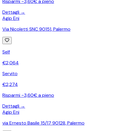
Risparmi ~3,60€ a pieno
Dettagli →
Agip Eni
Via Nicoletti SNC 90151
,
Palermo
Self
€
2,064
Servito
€
2,274
Risparmi ~3,60€ a pieno
Dettagli →
Agip Eni
via Ernesto Basile 15/17 90128
,
Palermo