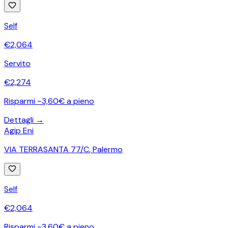
Self
€
2,064
Servito
€
2,274
Risparmi ~3,60€ a pieno
Dettagli →
Agip Eni
VIA TERRASANTA 77/C
,
Palermo
Self
€
2,064
Risparmi ~3,60€ a pieno