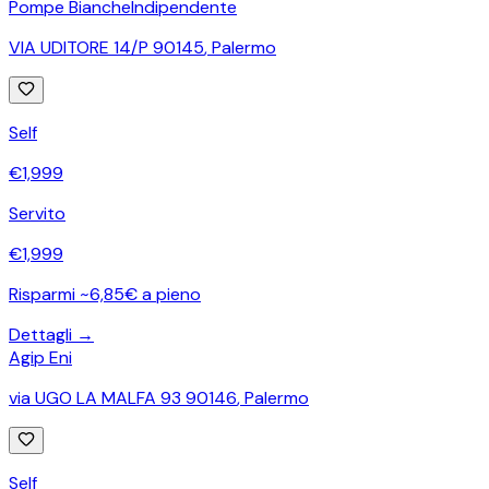
Pompe Bianche
Indipendente
VIA UDITORE 14/P 90145
,
Palermo
Self
€
1,999
Servito
€
1,999
Risparmi ~6,85€ a pieno
Dettagli →
Agip Eni
via UGO LA MALFA 93 90146
,
Palermo
Self