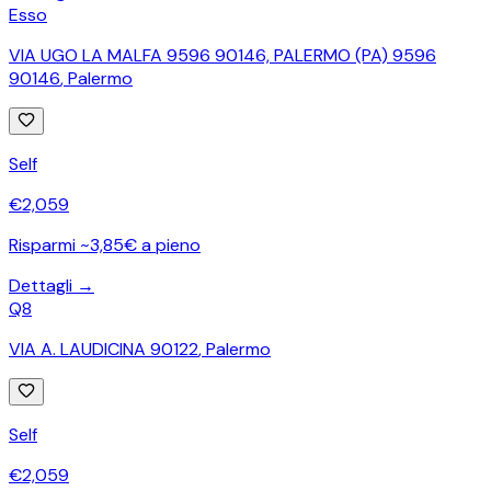
Esso
VIA UGO LA MALFA 9596 90146, PALERMO (PA) 9596
90146
,
Palermo
Self
€
2,059
Risparmi ~3,85€ a pieno
Dettagli →
Q8
VIA A. LAUDICINA 90122
,
Palermo
Self
€
2,059