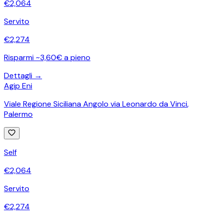
€
2,064
Servito
€
2,274
Risparmi ~3,60€ a pieno
Dettagli →
Agip Eni
Viale Regione Siciliana Angolo via Leonardo da Vinci
,
Palermo
Self
€
2,064
Servito
€
2,274