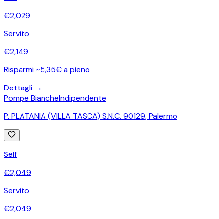
€
2,029
Servito
€
2,149
Risparmi ~5,35€ a pieno
Dettagli →
Pompe Bianche
Indipendente
P. PLATANIA (VILLA TASCA) S.N.C. 90129
,
Palermo
Self
€
2,049
Servito
€
2,049