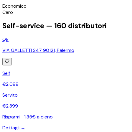
©
OpenStreetMap
Economico
+
Caro
−
Self-service —
160
distributori
Q8
VIA GALLETTI 247 90121
,
Palermo
Self
€
2,099
Servito
€
2,399
Risparmi ~1,85€ a pieno
Dettagli →