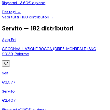
Risparmi ~3,60€ a pieno
Dettagli →
Vedi tutti i
160
distributori →
Servito —
182
distributori
Agip Eni
CIRCONVALLAZIONE ROCCA (DIREZ. MONREALE) SNC
90139
,
Palermo
Self
€
2,077
Servito
€
2,407
Risparmi ~11,90€ a pieno