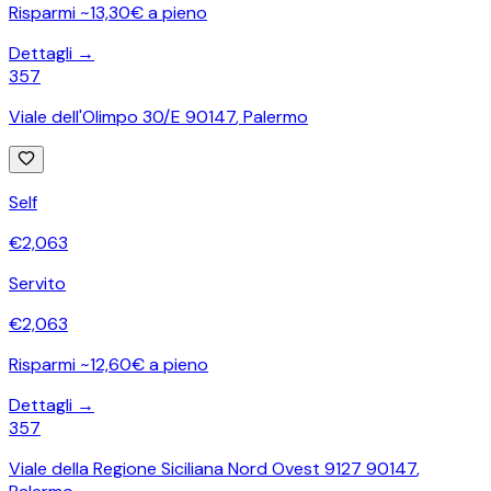
Risparmi ~13,30€ a pieno
Dettagli →
357
Viale dell'Olimpo 30/E 90147
,
Palermo
Self
€
2,063
Servito
€
2,063
Risparmi ~12,60€ a pieno
Dettagli →
357
Viale della Regione Siciliana Nord Ovest 9127 90147
,