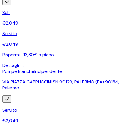
Self
€
2,049
Servito
€
2,049
Risparmi ~13,30€ a pieno
Dettagli →
Pompe Bianche
Indipendente
VIA PIAZZA CAPPUCCINI SN 90129, PALERMO (PA) 90134
,
Palermo
Servito
€
2,049