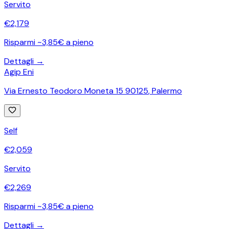
Servito
€
2,179
Risparmi ~3,85€ a pieno
Dettagli →
Agip Eni
Via Ernesto Teodoro Moneta 15 90125
,
Palermo
Self
€
2,059
Servito
€
2,269
Risparmi ~3,85€ a pieno
Dettagli →