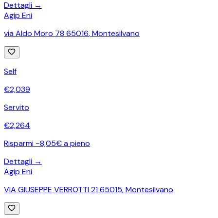
Dettagli →
Agip Eni
via Aldo Moro 78 65016
,
Montesilvano
Self
€
2,039
Servito
€
2,264
Risparmi ~8,05€ a pieno
Dettagli →
Agip Eni
VIA GIUSEPPE VERROTTI 21 65015
,
Montesilvano