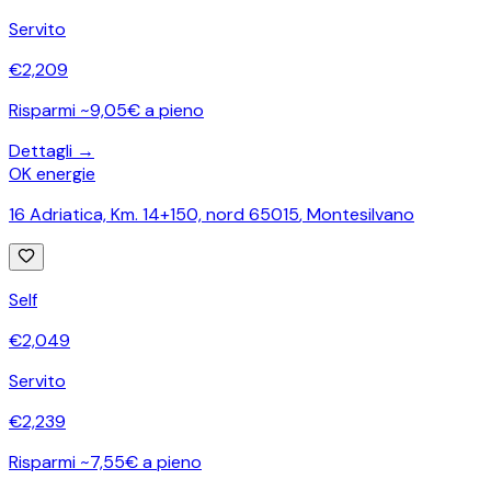
Servito
€
2,209
Risparmi ~9,05€ a pieno
Dettagli →
OK energie
16 Adriatica, Km. 14+150, nord 65015
,
Montesilvano
Self
€
2,049
Servito
€
2,239
Risparmi ~7,55€ a pieno