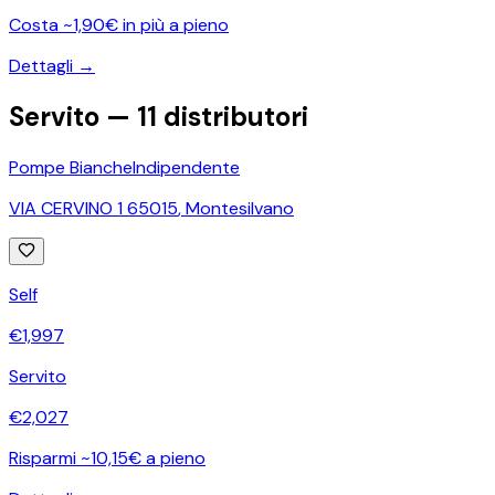
Costa ~1,90€ in più a pieno
Dettagli →
Servito —
11
distributori
Pompe Bianche
Indipendente
VIA CERVINO 1 65015
,
Montesilvano
Self
€
1,997
Servito
€
2,027
Risparmi ~10,15€ a pieno