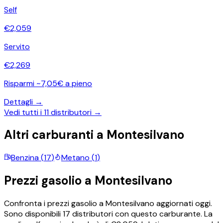
Self
€
2,059
Servito
€
2,269
Risparmi ~7,05€ a pieno
Dettagli →
Vedi tutti i
11
distributori →
Altri carburanti a
Montesilvano
Benzina
(
17
)
Metano
(
1
)
Prezzi
gasolio
a
Montesilvano
Confronta i prezzi
gasolio
a
Montesilvano
aggiornati oggi.
Sono disponibili
17
distributori con questo carburante.
La