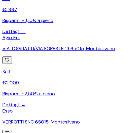
€
1,997
Risparmi ~3,10€ a pieno
Dettagli →
Agip Eni
VIA TOGLIATTI/VIA FORESTE 13 65015
,
Montesilvano
Self
€
2,009
Risparmi ~2,50€ a pieno
Dettagli →
Esso
VERROTTI SNC 65015
,
Montesilvano