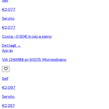
Self
€
2,077
Servito
€
2,077
Costa ~0,90€ in più a pieno
Dettagli →
Api-Ip
VIA CHIARINI sn 65015
,
Montesilvano
Self
€
2,097
Servito
€
2,297