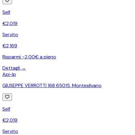
Self
€
2,019
Servito
€
2,169
Risparmi ~2,00€ a pieno
Dettagli →
Api-Ip
GIUSEPPE VERROTTI 168 65015
,
Montesilvano
Self
€
2,019
Servito