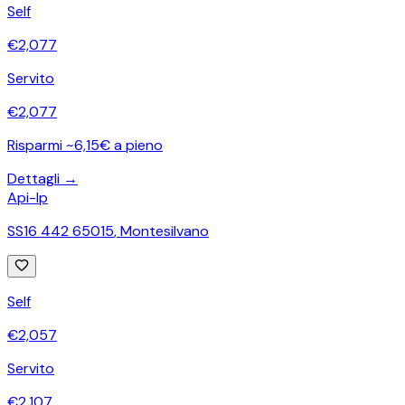
Self
€
2,077
Servito
€
2,077
Risparmi ~6,15€ a pieno
Dettagli →
Api-Ip
SS16 442 65015
,
Montesilvano
Self
€
2,057
Servito
€
2,107