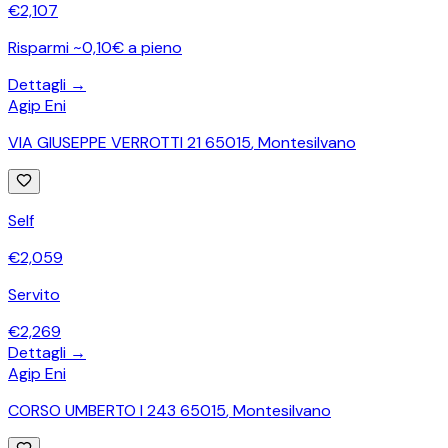
€
2,107
Risparmi ~0,10€ a pieno
Dettagli →
Agip Eni
VIA GIUSEPPE VERROTTI 21 65015
,
Montesilvano
Self
€
2,059
Servito
€
2,269
Dettagli →
Agip Eni
CORSO UMBERTO I 243 65015
,
Montesilvano