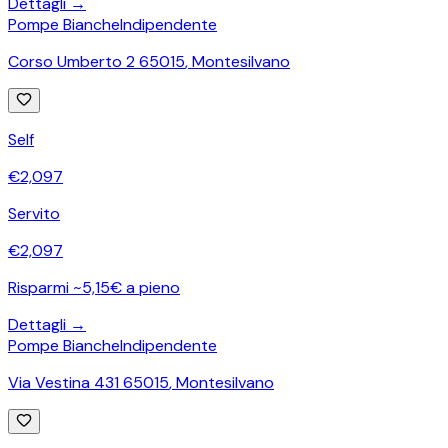
Dettagli →
Pompe Bianche
Indipendente
Corso Umberto 2 65015
,
Montesilvano
Self
€
2,097
Servito
€
2,097
Risparmi ~5,15€ a pieno
Dettagli →
Pompe Bianche
Indipendente
Via Vestina 431 65015
,
Montesilvano