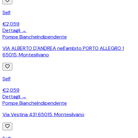
Self
€
2,059
Dettagli →
Pompe Bianche
Indipendente
VIA ALBERTO D'ANDREA nell'ambito PORTO ALLEGRO 1
65015
,
Montesilvano
Self
€
2,059
Dettagli →
Pompe Bianche
Indipendente
Via Vestina 431 65015
,
Montesilvano