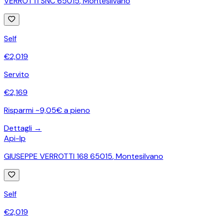
VERROTTI SNC 65015
,
Montesilvano
Self
€
2,019
Servito
€
2,169
Risparmi ~9,05€ a pieno
Dettagli →
Api-Ip
GIUSEPPE VERROTTI 168 65015
,
Montesilvano
Self
€
2,019