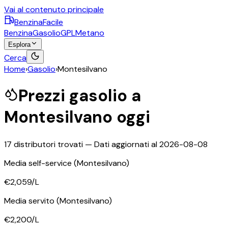
Vai al contenuto principale
BenzinaFacile
Benzina
Gasolio
GPL
Metano
Esplora
Cerca
Home
›
Gasolio
›
Montesilvano
Prezzi
gasolio
a
Montesilvano
oggi
17
distributori trovati — Dati aggiornati al
2026-08-08
Media self-service
(Montesilvano)
€2,059
/L
Media servito
(Montesilvano)
€2,200
/L