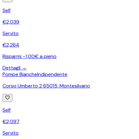
Self
€
2,039
Servito
€
2,264
Risparmi ~1,00€ a pieno
Dettagli →
Pompe Bianche
Indipendente
Corso Umberto 2 65015
,
Montesilvano
Self
€
2,097
Servito