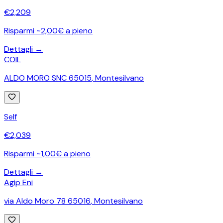
€
2,209
Risparmi ~2,00€ a pieno
Dettagli →
COIL
ALDO MORO SNC 65015
,
Montesilvano
Self
€
2,039
Risparmi ~1,00€ a pieno
Dettagli →
Agip Eni
via Aldo Moro 78 65016
,
Montesilvano