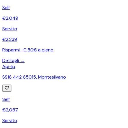
Self
€
2,049
Servito
€
2,239
Risparmi ~0,50€ a pieno
Dettagli →
Api-Ip
SS16 442 65015
,
Montesilvano
Self
€
2,057
Servito