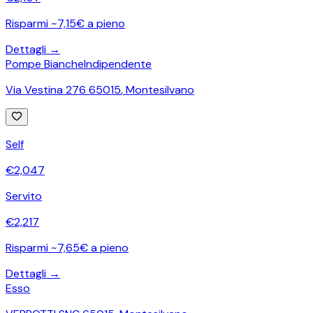
Risparmi ~7,15€ a pieno
Dettagli →
Pompe Bianche
Indipendente
Via Vestina 276 65015
,
Montesilvano
Self
€
2,047
Servito
€
2,217
Risparmi ~7,65€ a pieno
Dettagli →
Esso