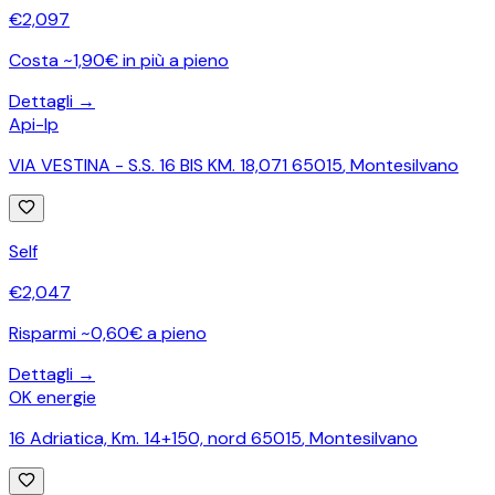
€
2,097
Costa ~1,90€ in più a pieno
Dettagli →
Api-Ip
VIA VESTINA - S.S. 16 BIS KM. 18,071 65015
,
Montesilvano
Self
€
2,047
Risparmi ~0,60€ a pieno
Dettagli →
OK energie
16 Adriatica, Km. 14+150, nord 65015
,
Montesilvano