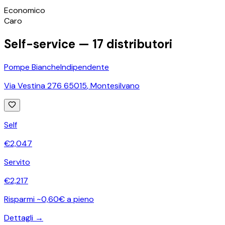
©
OpenStreetMap
Economico
+
Caro
−
Self-service —
17
distributori
Pompe Bianche
Indipendente
Via Vestina 276 65015
,
Montesilvano
Self
€
2,047
Servito
€
2,217
Risparmi ~0,60€ a pieno
Dettagli →