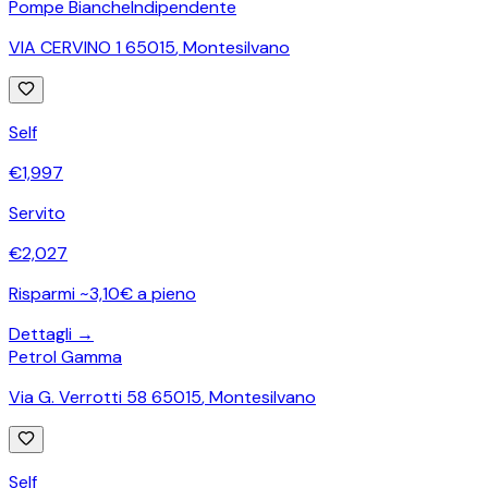
Pompe Bianche
Indipendente
VIA CERVINO 1 65015
,
Montesilvano
Self
€
1,997
Servito
€
2,027
Risparmi ~3,10€ a pieno
Dettagli →
Petrol Gamma
Via G. Verrotti 58 65015
,
Montesilvano
Self