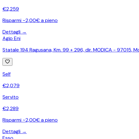
€
2,259
Risparmi ~2,00€ a pieno
Dettagli →
Agip Eni
Statale 194 Ragusana, Km. 99 + 296, dir. MODICA - 97015
,
Mo
Self
€
2,079
Servito
€
2,289
Risparmi ~2,00€ a pieno
Dettagli →
Esso