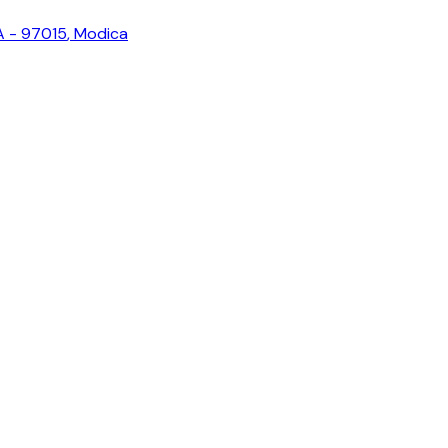
A - 97015
,
Modica