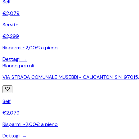
Self
€
2,079
Servito
€
2,299
Risparmi ~2,00€ a pieno
Dettagli →
Blanco petroli
VIA STRADA COMUNALE MUSEBBI - CALICANTONI S.N. 97015
Self
€
2,079
Risparmi ~2,00€ a pieno
Dettagli →