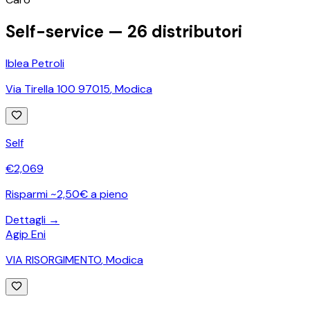
Self-service —
26
distributori
Iblea Petroli
Via Tirella 100 97015
,
Modica
Self
€
2,069
Risparmi ~2,50€ a pieno
Dettagli →
Agip Eni
VIA RISORGIMENTO
,
Modica