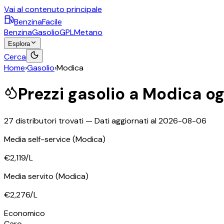
Vai al contenuto principale
BenzinaFacile
Benzina
Gasolio
GPL
Metano
Esplora
Cerca
Home
›
Gasolio
›
Modica
Prezzi
gasolio
a
Modica
og
27
distributori trovati — Dati aggiornati al
2026-08-06
Media self-service
(Modica)
€2,119
/L
Media servito
(Modica)
€2,276
/L
Economico
Caro