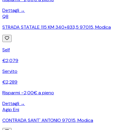
Dettagli →
Q8
STRADA STATALE 115 KM 340+833,5 97015
,
Modica
Self
€
2,079
Servito
€
2,289
Risparmi ~2,00€ a pieno
Dettagli →
Agip Eni
CONTRADA SANT' ANTONIO 97015
,
Modica