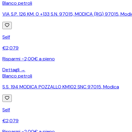
Blanco petroli
VIA S.P. 126 KM. 0 +133 S.N. 97015, MODICA (RG) 97015
,
Modi
Self
€
2,079
Risparmi ~2,00€ a pieno
Dettagli →
Blanco petroli
S.S. 194 MODICA POZZALLO KM102 SNC 97015
,
Modica
Self
€
2,079
Risparmi ~2,00€ a pieno