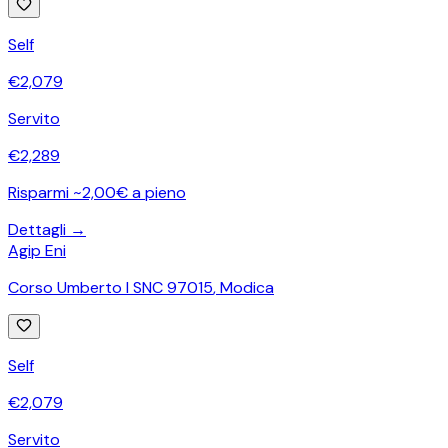
Self
€
2,079
Servito
€
2,289
Risparmi ~2,00€ a pieno
Dettagli →
Agip Eni
Corso Umberto I SNC 97015
,
Modica
Self
€
2,079
Servito