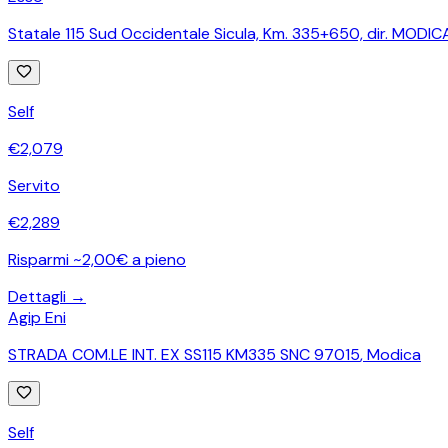
Statale 115 Sud Occidentale Sicula, Km. 335+650, dir. MODIC
Self
€
2,079
Servito
€
2,289
Risparmi ~2,00€ a pieno
Dettagli →
Agip Eni
STRADA COM.LE INT. EX SS115 KM335 SNC 97015
,
Modica
Self