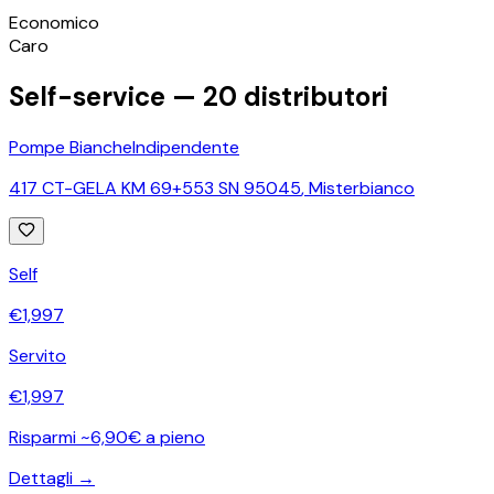
©
OpenStreetMap
Economico
+
Caro
−
Self-service —
20
distributori
Pompe Bianche
Indipendente
417 CT-GELA KM 69+553 SN 95045
,
Misterbianco
Self
€
1,997
Servito
€
1,997
Risparmi ~6,90€ a pieno
Dettagli →