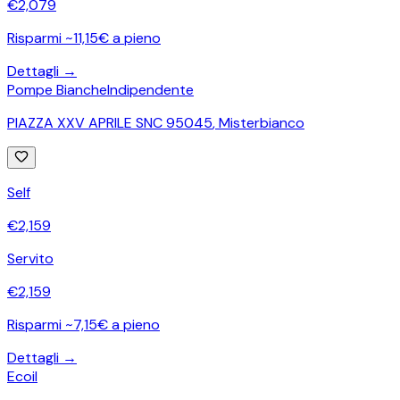
€
2,079
Risparmi ~11,15€ a pieno
Dettagli →
Pompe Bianche
Indipendente
PIAZZA XXV APRILE SNC 95045
,
Misterbianco
Self
€
2,159
Servito
€
2,159
Risparmi ~7,15€ a pieno
Dettagli →
Ecoil