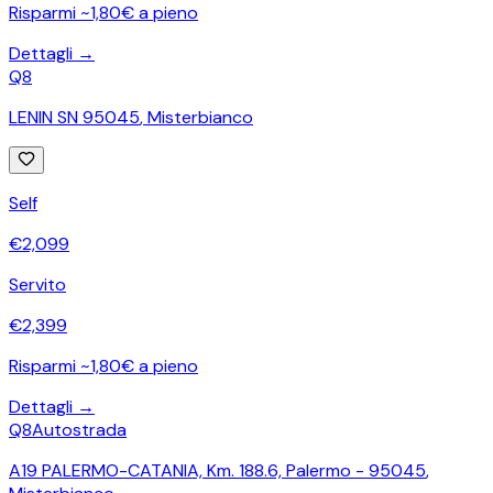
Risparmi ~1,80€ a pieno
Dettagli →
Q8
LENIN SN 95045
,
Misterbianco
Self
€
2,099
Servito
€
2,399
Risparmi ~1,80€ a pieno
Dettagli →
Q8
Autostrada
A19 PALERMO-CATANIA, Km. 188.6, Palermo - 95045
,