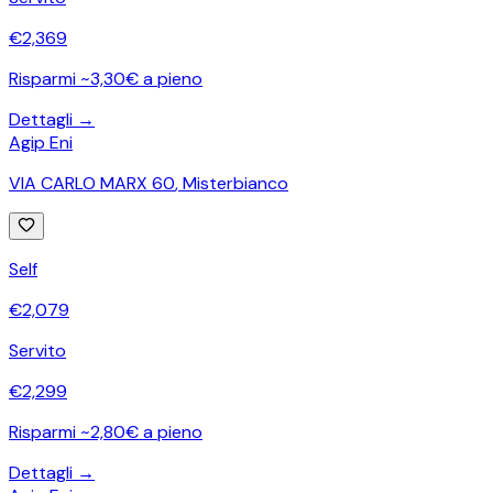
€
2,369
Risparmi ~3,30€ a pieno
Dettagli →
Agip Eni
VIA CARLO MARX 60
,
Misterbianco
Self
€
2,079
Servito
€
2,299
Risparmi ~2,80€ a pieno
Dettagli →