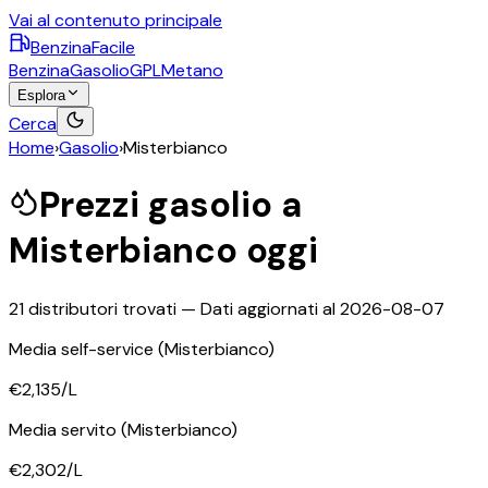
Vai al contenuto principale
BenzinaFacile
Benzina
Gasolio
GPL
Metano
Esplora
Cerca
Home
›
Gasolio
›
Misterbianco
Prezzi
gasolio
a
Misterbianco
oggi
21
distributori trovati — Dati aggiornati al
2026-08-07
Media self-service
(Misterbianco)
€2,135
/L
Media servito
(Misterbianco)
€2,302
/L