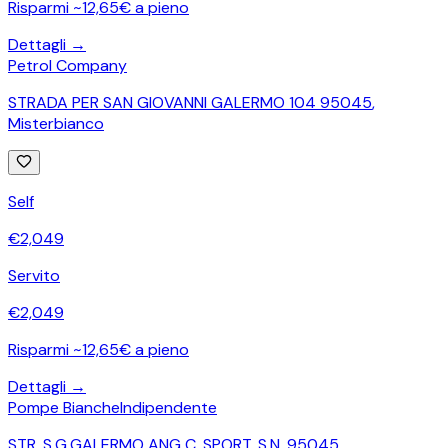
Risparmi ~12,65€ a pieno
Dettagli →
Petrol Company
STRADA PER SAN GIOVANNI GALERMO 104 95045
,
Misterbianco
Self
€
2,049
Servito
€
2,049
Risparmi ~12,65€ a pieno
Dettagli →
Pompe Bianche
Indipendente
STR. S.G.GALERMO ANG C. SPORT. S.N. 95045
,