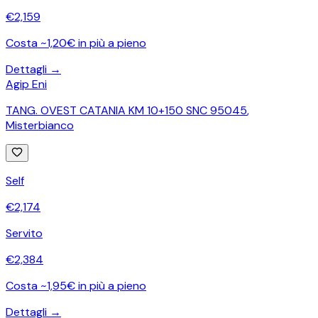
€
2,159
Costa ~1,20€ in più a pieno
Dettagli →
Agip Eni
TANG. OVEST CATANIA KM 10+150 SNC 95045
,
Misterbianco
Self
€
2,174
Servito
€
2,384
Costa ~1,95€ in più a pieno
Dettagli →