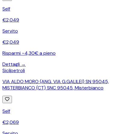
Self
€
2,049
Servito
€
2,049
Risparmi ~4,30€ a pieno
Dettagli →
Sicilpetroli
VIA ALDO MORO (ANG. VIA G.GALILEI) SN 95045,
MISTERBIANCO (CT) SNC 95045
,
Misterbianco
Self
€
2,069
Servito