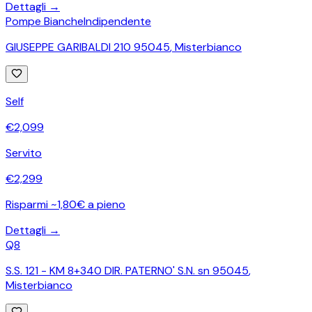
Dettagli →
Pompe Bianche
Indipendente
GIUSEPPE GARIBALDI 210 95045
,
Misterbianco
Self
€
2,099
Servito
€
2,299
Risparmi ~1,80€ a pieno
Dettagli →
Q8
S.S. 121 - KM 8+340 DIR. PATERNO' S.N. sn 95045
,
Misterbianco