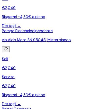
€
2,049
Risparmi ~4,30€ a pieno
Dettagli →
Pompe Bianche
Indipendente
via Aldo Moro SN 95045
,
Misterbianco
Self
€
2,049
Servito
€
2,049
Risparmi ~4,30€ a pieno
Dettagli →
Petrol Company