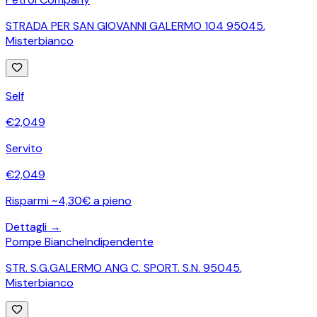
STRADA PER SAN GIOVANNI GALERMO 104 95045
,
Misterbianco
Self
€
2,049
Servito
€
2,049
Risparmi ~4,30€ a pieno
Dettagli →
Pompe Bianche
Indipendente
STR. S.G.GALERMO ANG C. SPORT. S.N. 95045
,
Misterbianco