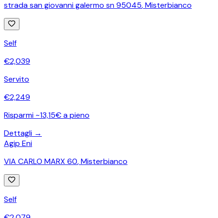
strada san giovanni galermo sn 95045
,
Misterbianco
Self
€
2,039
Servito
€
2,249
Risparmi ~13,15€ a pieno
Dettagli →
Agip Eni
VIA CARLO MARX 60
,
Misterbianco
Self
€
2,079