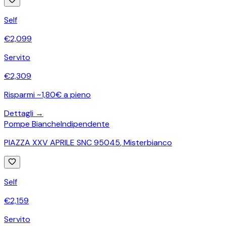
Self
€
2,099
Servito
€
2,309
Risparmi ~1,80€ a pieno
Dettagli →
Pompe Bianche
Indipendente
PIAZZA XXV APRILE SNC 95045
,
Misterbianco
Self
€
2,159
Servito