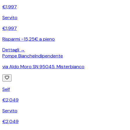
€
1,997
Servito
€
1,997
Risparmi ~15,25€ a pieno
Dettagli →
Pompe Bianche
Indipendente
via Aldo Moro SN 95045
,
Misterbianco
Self
€
2,049
Servito
€
2,049