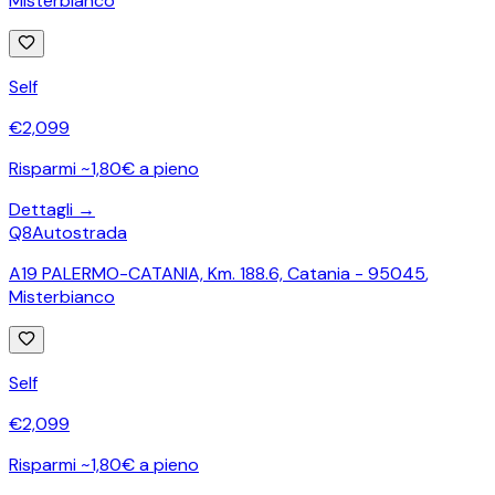
Misterbianco
Self
€
2,099
Risparmi ~1,80€ a pieno
Dettagli →
Q8
Autostrada
A19 PALERMO-CATANIA, Km. 188.6, Catania - 95045
,
Misterbianco
Self
€
2,099
Risparmi ~1,80€ a pieno