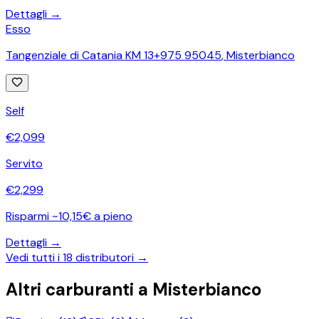
Dettagli →
Esso
Tangenziale di Catania KM 13+975 95045
,
Misterbianco
Self
€
2,099
Servito
€
2,299
Risparmi ~10,15€ a pieno
Dettagli →
Vedi tutti i
18
distributori →
Altri carburanti a
Misterbianco