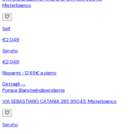
Misterbianco
Self
€
2,049
Servito
€
2,049
Risparmi ~12,65€ a pieno
Dettagli →
Pompe Bianche
Indipendente
VIA SEBASTIANO CATANIA 285 95045
,
Misterbianco
Servito