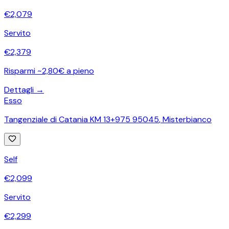
€
2,079
Servito
€
2,379
Risparmi ~2,80€ a pieno
Dettagli →
Esso
Tangenziale di Catania KM 13+975 95045
,
Misterbianco
Self
€
2,099
Servito
€
2,299