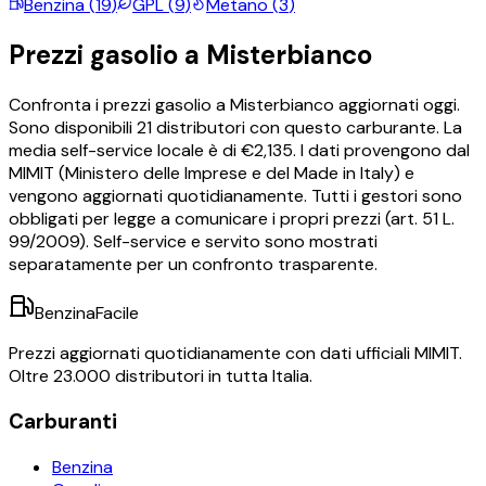
Benzina
(
19
)
GPL
(
9
)
Metano
(
3
)
Prezzi
gasolio
a
Misterbianco
Confronta i prezzi
gasolio
a
Misterbianco
aggiornati oggi.
Sono disponibili
21
distributori con questo carburante.
La
media self-service locale è di €
2,135
.
I dati provengono dal
MIMIT (Ministero delle Imprese e del Made in Italy) e
vengono aggiornati quotidianamente. Tutti i gestori sono
obbligati per legge a comunicare i propri prezzi (art. 51 L.
99/2009). Self-service e servito sono mostrati
separatamente per un confronto trasparente.
BenzinaFacile
Prezzi aggiornati quotidianamente con dati ufficiali MIMIT.
Oltre 23.000 distributori in tutta Italia.
Carburanti
Benzina