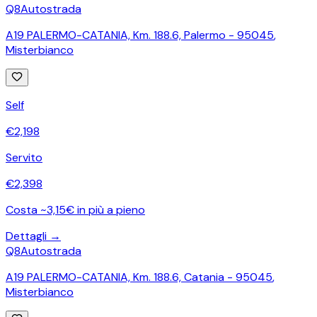
Q8
Autostrada
A19 PALERMO-CATANIA, Km. 188.6, Palermo - 95045
,
Misterbianco
Self
€
2,198
Servito
€
2,398
Costa ~3,15€ in più a pieno
Dettagli →
Q8
Autostrada
A19 PALERMO-CATANIA, Km. 188.6, Catania - 95045
,
Misterbianco