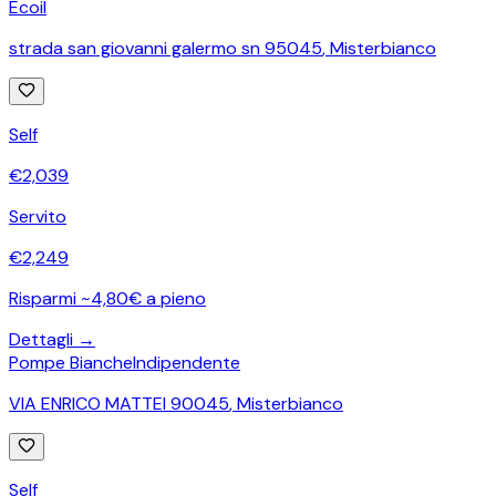
Ecoil
strada san giovanni galermo sn 95045
,
Misterbianco
Self
€
2,039
Servito
€
2,249
Risparmi ~4,80€ a pieno
Dettagli →
Pompe Bianche
Indipendente
VIA ENRICO MATTEI 90045
,
Misterbianco
Self