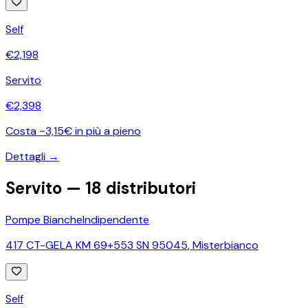
Self
€
2,198
Servito
€
2,398
Costa ~3,15€ in più a pieno
Dettagli →
Servito —
18
distributori
Pompe Bianche
Indipendente
417 CT-GELA KM 69+553 SN 95045
,
Misterbianco
Self