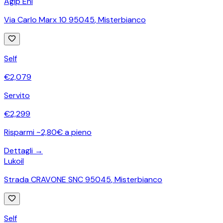
Agip Eni
Via Carlo Marx 10 95045
,
Misterbianco
Self
€
2,079
Servito
€
2,299
Risparmi ~2,80€ a pieno
Dettagli →
Lukoil
Strada CRAVONE SNC 95045
,
Misterbianco
Self