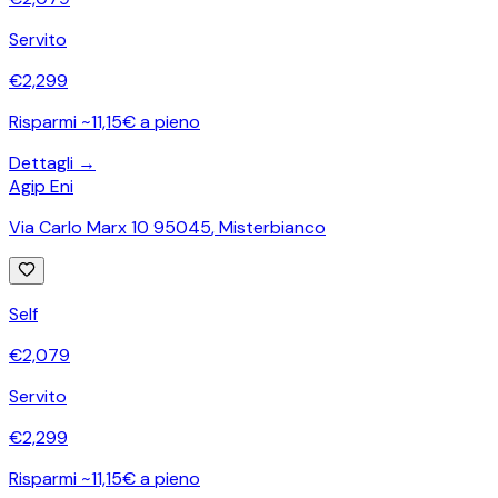
Servito
€
2,299
Risparmi ~11,15€ a pieno
Dettagli →
Agip Eni
Via Carlo Marx 10 95045
,
Misterbianco
Self
€
2,079
Servito
€
2,299
Risparmi ~11,15€ a pieno