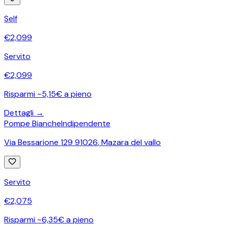
Self
€
2,099
Servito
€
2,099
Risparmi ~5,15€ a pieno
Dettagli →
Pompe Bianche
Indipendente
Via Bessarione 129 91026
,
Mazara del vallo
Servito
€
2,075
Risparmi ~6,35€ a pieno