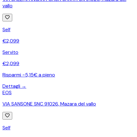
vallo
Self
€
2,099
Servito
€
2,099
Risparmi ~5,15€ a pieno
Dettagli →
EOS
VIA SANSONE SNC 91026
,
Mazara del vallo
Self