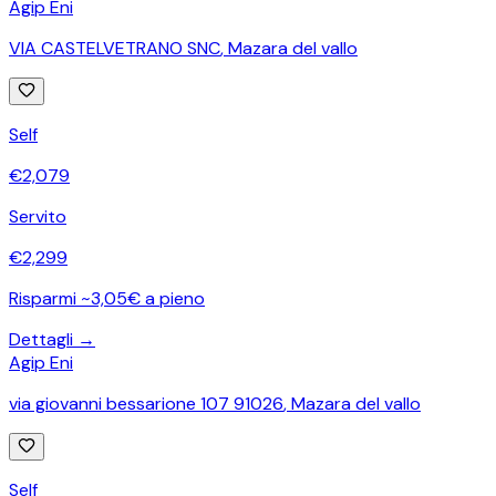
Agip Eni
VIA CASTELVETRANO SNC
,
Mazara del vallo
Self
€
2,079
Servito
€
2,299
Risparmi ~3,05€ a pieno
Dettagli →
Agip Eni
via giovanni bessarione 107 91026
,
Mazara del vallo
Self