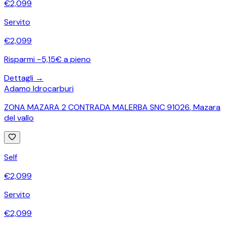
€
2,099
Servito
€
2,099
Risparmi ~5,15€ a pieno
Dettagli →
Adamo Idrocarburi
ZONA MAZARA 2 CONTRADA MALERBA SNC 91026
,
Mazara
del vallo
Self
€
2,099
Servito
€
2,099