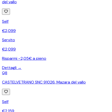
del vallo
Self
€
2,099
Servito
€
2,099
Risparmi ~2,05€ a pieno
Dettagli →
Q8
CASTELVETRANO SNC 91026
,
Mazara del vallo
Self
€
2,159