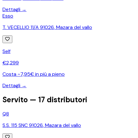
Dettagli →
Esso
T. VECELLIO 11/A 91026
,
Mazara del vallo
Self
€
2,299
Costa ~7,95€ in più a pieno
Dettagli →
Servito —
17
distributori
Q8
S.S. 115 SNC 91026
,
Mazara del vallo