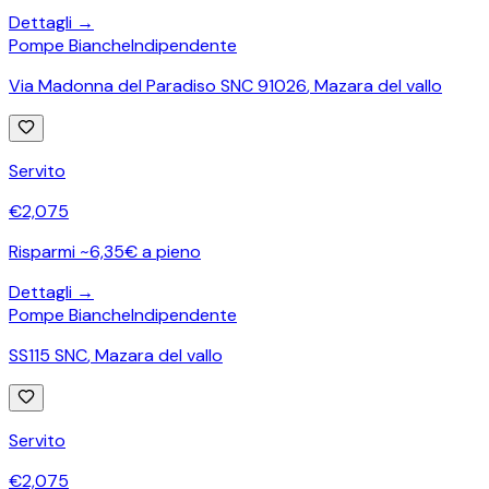
Dettagli →
Pompe Bianche
Indipendente
Via Madonna del Paradiso SNC 91026
,
Mazara del vallo
Servito
€
2,075
Risparmi ~6,35€ a pieno
Dettagli →
Pompe Bianche
Indipendente
SS115 SNC
,
Mazara del vallo
Servito
€
2,075