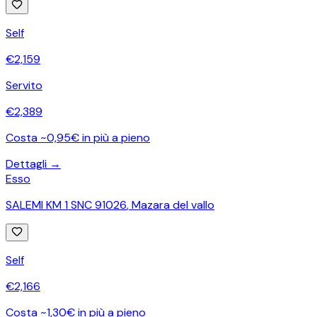
Self
€
2,159
Servito
€
2,389
Costa ~0,95€ in più a pieno
Dettagli →
Esso
SALEMI KM 1 SNC 91026
,
Mazara del vallo
Self
€
2,166
Costa ~1,30€ in più a pieno