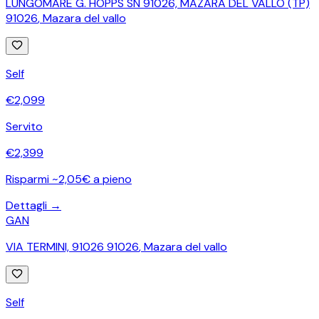
LUNGOMARE G. HOPPS SN 91026, MAZARA DEL VALLO (TP)
91026
,
Mazara del vallo
Self
€
2,099
Servito
€
2,399
Risparmi ~2,05€ a pieno
Dettagli →
GAN
VIA TERMINI, 91026 91026
,
Mazara del vallo
Self