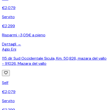
€
2,079
Servito
€
2,299
Risparmi ~3,05€ a pieno
Dettagli →
Agip Eni
115 dir Sud Occidentale Sicula, Km. 50,826, mazara del vallo
- 91026
,
Mazara del vallo
Self
€
2,079
Servito
€
2,299