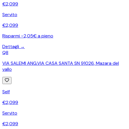
€
2,099
Servito
€
2,099
Risparmi ~2,05€ a pieno
Dettagli →
Q8
VIA SALEMI ANG.VIA CASA SANTA SN 91026
,
Mazara del
vallo
Self
€
2,099
Servito
€
2,099