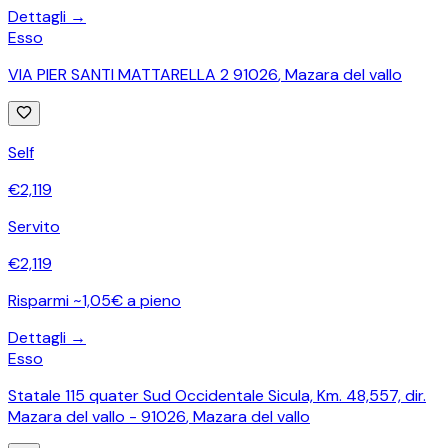
Dettagli →
Esso
VIA PIER SANTI MATTARELLA 2 91026
,
Mazara del vallo
Self
€
2,119
Servito
€
2,119
Risparmi ~1,05€ a pieno
Dettagli →
Esso
Statale 115 quater Sud Occidentale Sicula, Km. 48,557, dir.
Mazara del vallo - 91026
,
Mazara del vallo