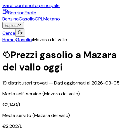
Vai al contenuto principale
BenzinaFacile
Benzina
Gasolio
GPL
Metano
Esplora
Cerca
Home
›
Gasolio
›
Mazara del vallo
Prezzi
gasolio
a
Mazara
del vallo
oggi
19
distributori trovati — Dati aggiornati al
2026-08-05
Media self-service
(Mazara del vallo)
€2,140
/L
Media servito
(Mazara del vallo)
€2,202
/L