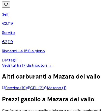
Self
€
2,119
Servito
€
2,119
Risparmi ~4,15€ a pieno
Dettagli →
Vedi tutti i
17
distributori →
Altri carburanti a
Mazara del vallo
Benzina
(
19
)
GPL
(
2
)
Metano
(
1
)
Prezzi
gasolio
a
Mazara del vallo
Confronta i prezzi
gasolio
a
Mazara del vallo
aggiornati