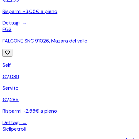
Risparmi ~3,05€ a pieno
Dettagli →
FGS
FALCONE SNC 91026
,
Mazara del vallo
Self
€
2,089
Servito
€
2,289
Risparmi ~2,55€ a pieno
Dettagli →
Sicilpetroli