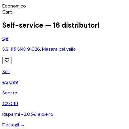
©
OpenStreetMap
Economico
+
Caro
−
Self-service —
16
distributori
Q8
S.S. 115 SNC 91026
,
Mazara del vallo
Self
€
2,099
Servito
€
2,099
Risparmi ~2,05€ a pieno
Dettagli →