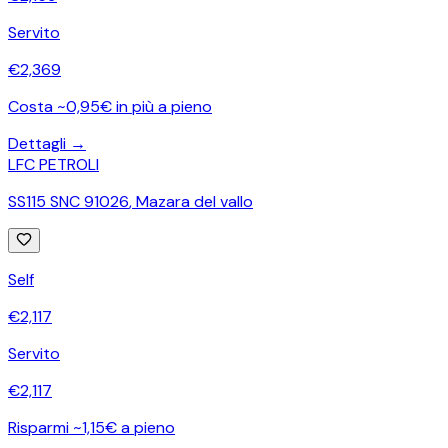
Servito
€
2,369
Costa ~0,95€ in più a pieno
Dettagli →
LFC PETROLI
SS115 SNC 91026
,
Mazara del vallo
Self
€
2,117
Servito
€
2,117
Risparmi ~1,15€ a pieno