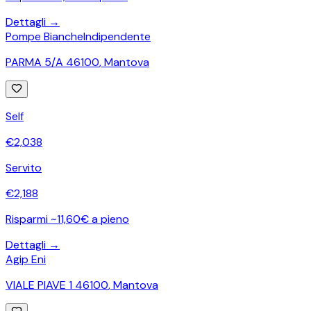
Dettagli →
Pompe Bianche
Indipendente
PARMA 5/A 46100
,
Mantova
Self
€
2,038
Servito
€
2,188
Risparmi ~11,60€ a pieno
Dettagli →
Agip Eni
VIALE PIAVE 1 46100
,
Mantova