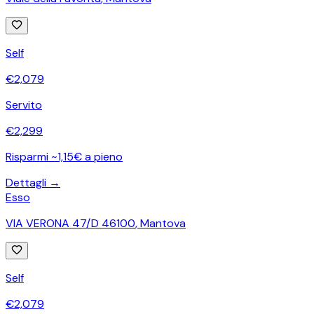
Self
€
2,079
Servito
€
2,299
Risparmi ~1,15€ a pieno
Dettagli →
Esso
VIA VERONA 47/D 46100
,
Mantova
Self
€
2,079