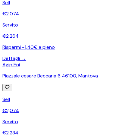
Self
€
2,074
Servito
€
2,264
Risparmi ~1,40€ a pieno
Dettagli →
Agip Eni
Piazzale cesare Beccaria 6 46100
,
Mantova
Self
€
2,074
Servito
€
2,284