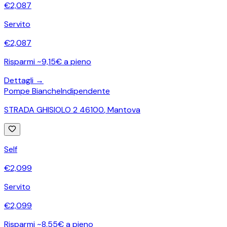
€
2,087
Servito
€
2,087
Risparmi ~9,15€ a pieno
Dettagli →
Pompe Bianche
Indipendente
STRADA GHISIOLO 2 46100
,
Mantova
Self
€
2,099
Servito
€
2,099
Risparmi ~8,55€ a pieno