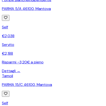
PARMA 5/A 46100
,
Mantova
Self
€
2,038
Servito
€
2,188
Risparmi ~3,20€ a pieno
Dettagli →
Tamoil
PARMA 15/C 46100
,
Mantova
Self