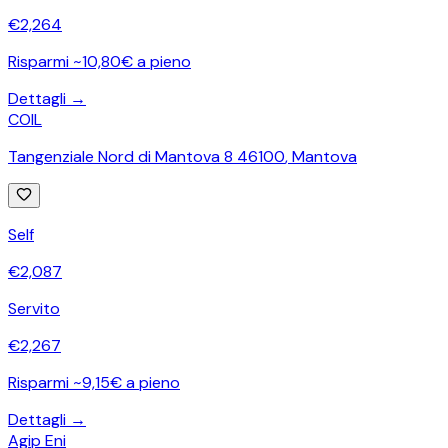
€
2,264
Risparmi ~10,80€ a pieno
Dettagli →
COIL
Tangenziale Nord di Mantova 8 46100
,
Mantova
Self
€
2,087
Servito
€
2,267
Risparmi ~9,15€ a pieno
Dettagli →
Agip Eni