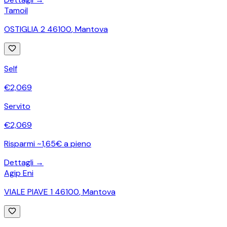
Tamoil
OSTIGLIA 2 46100
,
Mantova
Self
€
2,069
Servito
€
2,069
Risparmi ~1,65€ a pieno
Dettagli →
Agip Eni
VIALE PIAVE 1 46100
,
Mantova