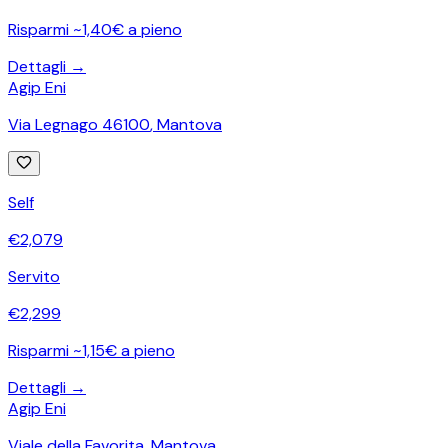
Risparmi ~1,40€ a pieno
Dettagli →
Agip Eni
Via Legnago 46100
,
Mantova
Self
€
2,079
Servito
€
2,299
Risparmi ~1,15€ a pieno
Dettagli →
Agip Eni
Viale della Favorita
,
Mantova