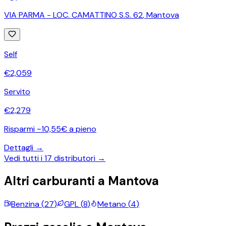
VIA PARMA - LOC. CAMATTINO S.S. 62
,
Mantova
Self
€
2,059
Servito
€
2,279
Risparmi ~10,55€ a pieno
Dettagli →
Vedi tutti i
17
distributori →
Altri carburanti a
Mantova
Benzina
(
27
)
GPL
(
8
)
Metano
(
4
)