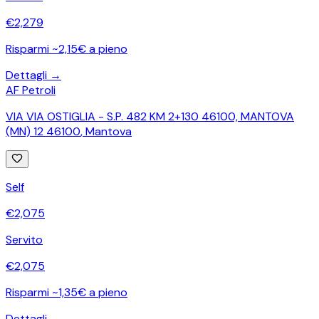
€
2,279
Risparmi ~2,15€ a pieno
Dettagli →
AF Petroli
VIA VIA OSTIGLIA - S.P. 482 KM 2+130 46100, MANTOVA
(MN) 12 46100
,
Mantova
Self
€
2,075
Servito
€
2,075
Risparmi ~1,35€ a pieno
Dettagli →