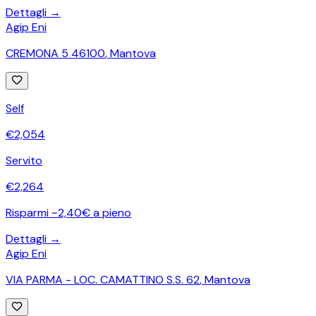
Dettagli →
Agip Eni
CREMONA 5 46100
,
Mantova
Self
€
2,054
Servito
€
2,264
Risparmi ~2,40€ a pieno
Dettagli →
Agip Eni
VIA PARMA - LOC. CAMATTINO S.S. 62
,
Mantova