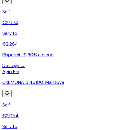
Self
€
2,074
Servito
€
2,264
Risparmi ~9,80€ a pieno
Dettagli →
Agip Eni
CREMONA 5 46100
,
Mantova
Self
€
2,054
Servito