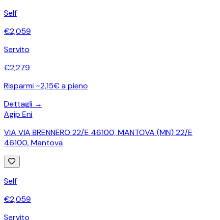
Self
€
2,059
Servito
€
2,279
Risparmi ~2,15€ a pieno
Dettagli →
Agip Eni
VIA VIA BRENNERO 22/E 46100, MANTOVA (MN) 22/E
46100
,
Mantova
Self
€
2,059
Servito