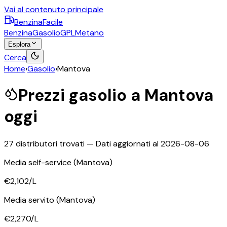
Vai al contenuto principale
BenzinaFacile
Benzina
Gasolio
GPL
Metano
Esplora
Cerca
Home
›
Gasolio
›
Mantova
Prezzi
gasolio
a
Mantova
oggi
27
distributori trovati — Dati aggiornati al
2026-08-06
Media self-service
(Mantova)
€2,102
/L
Media servito
(Mantova)
€2,270
/L