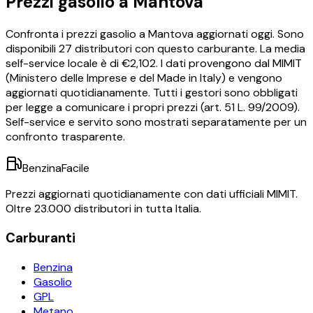
Prezzi
gasolio
a
Mantova
Confronta i prezzi
gasolio
a
Mantova
aggiornati oggi.
Sono
disponibili
27
distributori con questo carburante.
La media
self-service locale è di €
2,102
.
I dati provengono dal MIMIT
(Ministero delle Imprese e del Made in Italy) e vengono
aggiornati quotidianamente. Tutti i gestori sono obbligati
per legge a comunicare i propri prezzi (art. 51 L. 99/2009).
Self-service e servito sono mostrati separatamente per un
confronto trasparente.
BenzinaFacile
Prezzi aggiornati quotidianamente con dati ufficiali MIMIT.
Oltre 23.000 distributori in tutta Italia.
Carburanti
Benzina
Gasolio
GPL
Metano