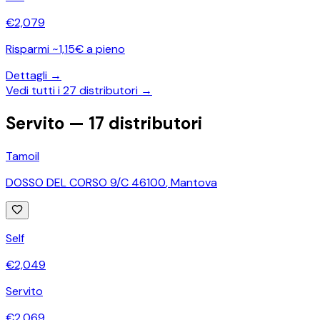
€
2,079
Risparmi ~1,15€ a pieno
Dettagli →
Vedi tutti i
27
distributori →
Servito —
17
distributori
Tamoil
DOSSO DEL CORSO 9/C 46100
,
Mantova
Self
€
2,049
Servito
€
2,069