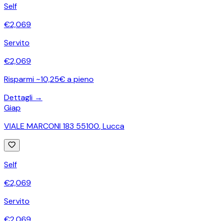
Self
€
2,069
Servito
€
2,069
Risparmi ~10,25€ a pieno
Dettagli →
Giap
VIALE MARCONI 183 55100
,
Lucca
Self
€
2,069
Servito
€
2,069