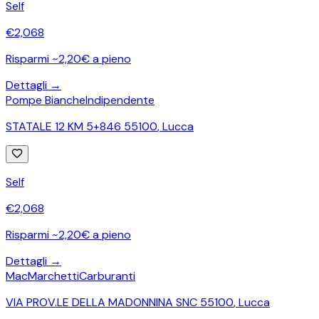
Self
€
2,068
Risparmi ~2,20€ a pieno
Dettagli →
Pompe Bianche
Indipendente
STATALE 12 KM 5+846 55100
,
Lucca
Self
€
2,068
Risparmi ~2,20€ a pieno
Dettagli →
MacMarchettiCarburanti
VIA PROV.LE DELLA MADONNINA SNC 55100
,
Lucca