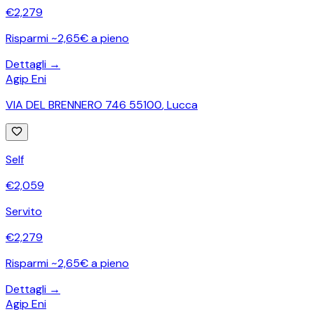
€
2,279
Risparmi ~2,65€ a pieno
Dettagli →
Agip Eni
VIA DEL BRENNERO 746 55100
,
Lucca
Self
€
2,059
Servito
€
2,279
Risparmi ~2,65€ a pieno
Dettagli →
Agip Eni