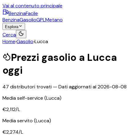
Vai al contenuto principale
BenzinaFacile
Benzina
Gasolio
GPL
Metano
Esplora
Cerca
Home
›
Gasolio
›
Lucca
Prezzi
gasolio
a
Lucca
oggi
47
distributori trovati — Dati aggiornati al
2026-08-08
Media self-service
(Lucca)
€2,112
/L
Media servito
(Lucca)
€2,274
/L