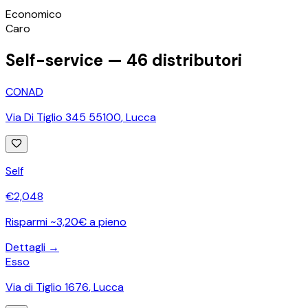
©
OpenStreetMap
Economico
+
Caro
−
Self-service —
46
distributori
CONAD
Via Di Tiglio 345 55100
,
Lucca
Self
€
2,048
Risparmi ~3,20€ a pieno
Dettagli →
Esso
Via di Tiglio 1676
,
Lucca