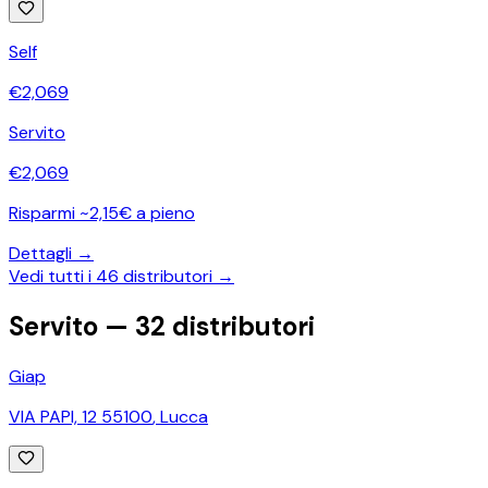
Self
€
2,069
Servito
€
2,069
Risparmi ~2,15€ a pieno
Dettagli →
Vedi tutti i
46
distributori →
Servito —
32
distributori
Giap
VIA PAPI, 12 55100
,
Lucca