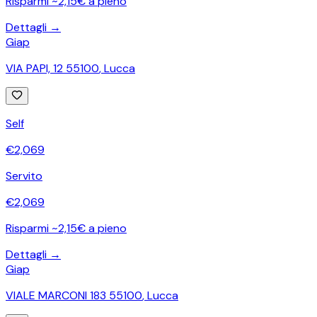
Risparmi ~2,15€ a pieno
Dettagli →
Giap
VIA PAPI, 12 55100
,
Lucca
Self
€
2,069
Servito
€
2,069
Risparmi ~2,15€ a pieno
Dettagli →
Giap
VIALE MARCONI 183 55100
,
Lucca