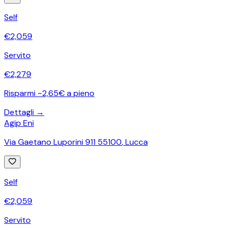
Self
€
2,059
Servito
€
2,279
Risparmi ~2,65€ a pieno
Dettagli →
Agip Eni
Via Gaetano Luporini 911 55100
,
Lucca
Self
€
2,059
Servito