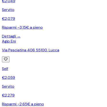
€
2,049
Servito
€
2,079
Risparmi ~3,15€ a pieno
Dettagli →
Agip Eni
Via Pesciatina 406 55100
,
Lucca
Self
€
2,059
Servito
€
2,279
Risparmi ~2,65€ a pieno