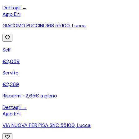
Dettagli →
Agip Eni
GIACOMO PUCCINI 368 55100
,
Lucca
Self
€
2,059
Servito
€
2,269
Risparmi ~2,65€ a pieno
Dettagli →
Agip Eni
VIA NUOVA PER PISA SNC 55100
,
Lucca