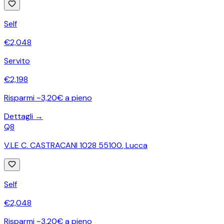
Self
€
2,048
Servito
€
2,198
Risparmi ~3,20€ a pieno
Dettagli →
Q8
V.LE C. CASTRACANI 1028 55100
,
Lucca
Self
€
2,048
Risparmi ~3,20€ a pieno