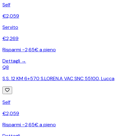
Self
€
2,059
Servito
€
2,269
Risparmi ~2,65€ a pieno
Dettagli →
Q8
S.S. 12 KM 6+570 S.LOREN.A VAC SNC 55100
,
Lucca
Self
€
2,059
Risparmi ~2,65€ a pieno
Dettagli →