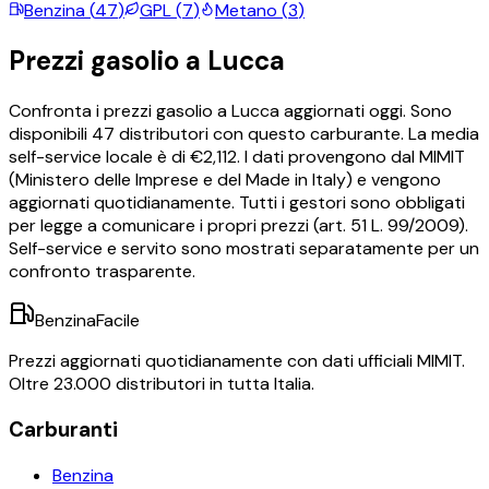
Benzina
(
47
)
GPL
(
7
)
Metano
(
3
)
Prezzi
gasolio
a
Lucca
Confronta i prezzi
gasolio
a
Lucca
aggiornati oggi.
Sono
disponibili
47
distributori con questo carburante.
La media
self-service locale è di €
2,112
.
I dati provengono dal MIMIT
(Ministero delle Imprese e del Made in Italy) e vengono
aggiornati quotidianamente. Tutti i gestori sono obbligati
per legge a comunicare i propri prezzi (art. 51 L. 99/2009).
Self-service e servito sono mostrati separatamente per un
confronto trasparente.
BenzinaFacile
Prezzi aggiornati quotidianamente con dati ufficiali MIMIT.
Oltre 23.000 distributori in tutta Italia.
Carburanti
Benzina