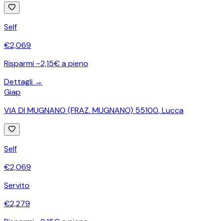
Self
€
2,069
Risparmi ~2,15€ a pieno
Dettagli →
Giap
VIA DI MUGNANO (FRAZ. MUGNANO) 55100
,
Lucca
Self
€
2,069
Servito
€
2,279