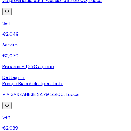
via provinciale Sant' Alessio 1592 55100
,
Lucca
Self
€
2,049
Servito
€
2,079
Risparmi ~11,25€ a pieno
Dettagli →
Pompe Bianche
Indipendente
VIA SARZANESE 2479 55100
,
Lucca
Self
€
2,089