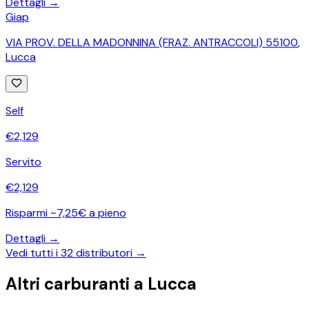
Dettagli →
Giap
VIA PROV. DELLA MADONNINA (FRAZ. ANTRACCOLI) 55100
,
Lucca
Self
€
2,129
Servito
€
2,129
Risparmi ~7,25€ a pieno
Dettagli →
Vedi tutti i
32
distributori →
Altri carburanti a
Lucca