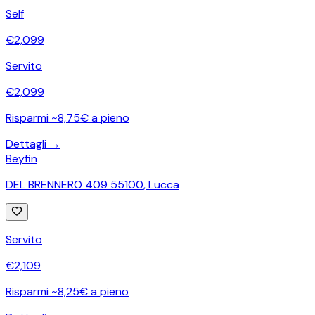
Self
€
2,099
Servito
€
2,099
Risparmi ~8,75€ a pieno
Dettagli →
Beyfin
DEL BRENNERO 409 55100
,
Lucca
Servito
€
2,109
Risparmi ~8,25€ a pieno