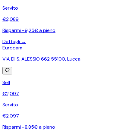
Servito
€
2,089
Risparmi ~9,25€ a pieno
Dettagli →
Europam
VIA DI S. ALESSIO 662 55100
,
Lucca
Self
€
2,097
Servito
€
2,097
Risparmi ~8,85€ a pieno