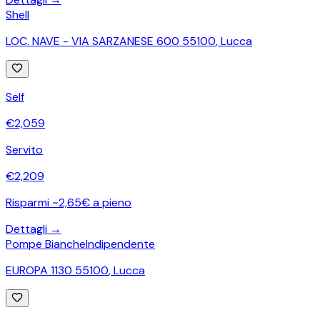
Shell
LOC. NAVE - VIA SARZANESE 600 55100
,
Lucca
Self
€
2,059
Servito
€
2,209
Risparmi ~2,65€ a pieno
Dettagli →
Pompe Bianche
Indipendente
EUROPA 1130 55100
,
Lucca