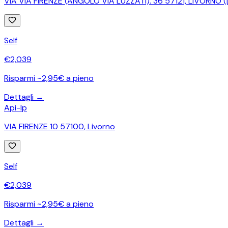
VIA VIA FIRENZE (ANGOLO VIA LUZZATI). 36 57121, LIVORNO (L
Self
€
2,039
Risparmi ~2,95€ a pieno
Dettagli →
Api-Ip
VIA FIRENZE 10 57100
,
Livorno
Self
€
2,039
Risparmi ~2,95€ a pieno
Dettagli →