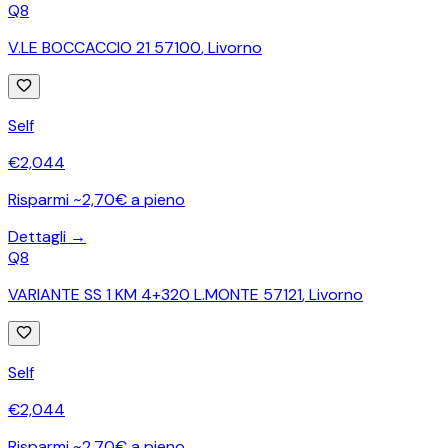
Q8
V.LE BOCCACCIO 21 57100
,
Livorno
Self
€
2,044
Risparmi ~2,70€ a pieno
Dettagli →
Q8
VARIANTE SS 1 KM 4+320 L.MONTE 57121
,
Livorno
Self
€
2,044
Risparmi ~2,70€ a pieno