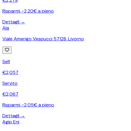
€
2,279
Risparmi ~2,20€ a pieno
Dettagli →
Ala
Viale Amerigo Vespucci 57128
,
Livorno
Self
€
2,057
Servito
€
2,067
Risparmi ~2,05€ a pieno
Dettagli →
Agip Eni