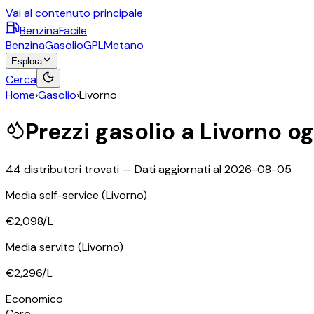
Vai al contenuto principale
BenzinaFacile
Benzina
Gasolio
GPL
Metano
Esplora
Cerca
Home
›
Gasolio
›
Livorno
Prezzi
gasolio
a
Livorno
og
44
distributori trovati — Dati aggiornati al
2026-08-05
Media self-service
(Livorno)
€2,098
/L
Media servito
(Livorno)
€2,296
/L
Economico
Caro