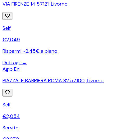
VIA FIRENZE 14 57121
,
Livorno
Self
€
2,049
Risparmi ~2,45€ a pieno
Dettagli →
Agip Eni
PIAZZALE BARRIERA ROMA 82 57100
,
Livorno
Self
€
2,054
Servito