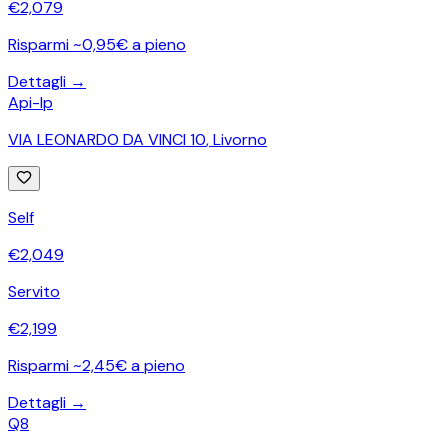
€
2,079
Risparmi ~0,95€ a pieno
Dettagli →
Api-Ip
VIA LEONARDO DA VINCI 10
,
Livorno
Self
€
2,049
Servito
€
2,199
Risparmi ~2,45€ a pieno
Dettagli →
Q8