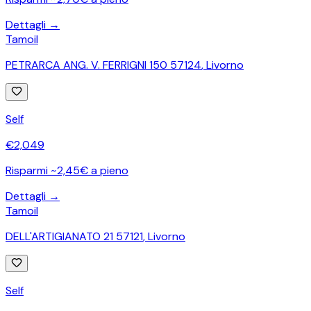
Dettagli →
Tamoil
PETRARCA ANG. V. FERRIGNI 150 57124
,
Livorno
Self
€
2,049
Risparmi ~2,45€ a pieno
Dettagli →
Tamoil
DELL'ARTIGIANATO 21 57121
,
Livorno
Self