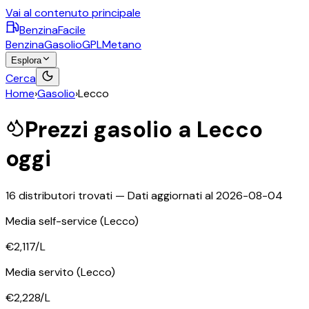
Vai al contenuto principale
BenzinaFacile
Benzina
Gasolio
GPL
Metano
Esplora
Cerca
Home
›
Gasolio
›
Lecco
Prezzi
gasolio
a
Lecco
oggi
16
distributori trovati — Dati aggiornati al
2026-08-04
Media self-service
(Lecco)
€2,117
/L
Media servito
(Lecco)
€2,228
/L