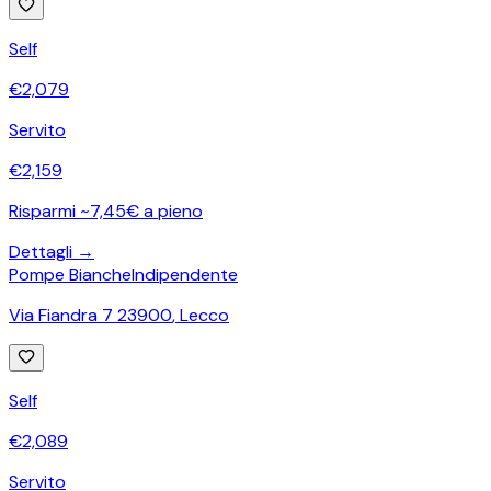
Self
€
2,079
Servito
€
2,159
Risparmi ~7,45€ a pieno
Dettagli →
Pompe Bianche
Indipendente
Via Fiandra 7 23900
,
Lecco
Self
€
2,089
Servito