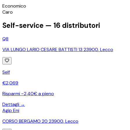
©
OpenStreetMap
Economico
+
Caro
−
Self-service —
16
distributori
Q8
VIA LUNGO LARIO CESARE BATTISTI 13 23900
,
Lecco
Self
€
2,069
Risparmi ~2,40€ a pieno
Dettagli →
Agip Eni
CORSO BERGAMO 20 23900
,
Lecco