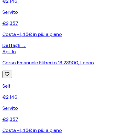
€
2,146
Servito
€
2,357
Costa ~1,45€ in più a pieno
Dettagli →
Api-Ip
Corso Emanuele Filiberto 18 23900
,
Lecco
Self
€
2,146
Servito
€
2,357
Costa ~1,45€ in più a pieno