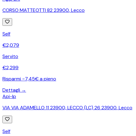
CORSO MATTEOTTI 82 23900
,
Lecco
Self
€
2,079
Servito
€
2,299
Risparmi ~7,45€ a pieno
Dettagli →
Api-Ip
VIA VIA ADAMELLO 11 23900, LECCO (LC) 26 23900
,
Lecco
Self