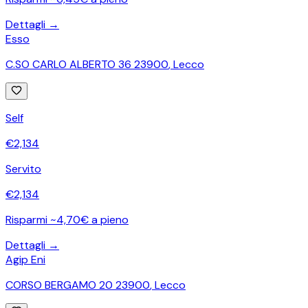
Dettagli →
Esso
C.SO CARLO ALBERTO 36 23900
,
Lecco
Self
€
2,134
Servito
€
2,134
Risparmi ~4,70€ a pieno
Dettagli →
Agip Eni
CORSO BERGAMO 20 23900
,
Lecco