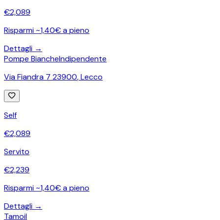
€
2,089
Risparmi ~1,40€ a pieno
Dettagli →
Pompe Bianche
Indipendente
Via Fiandra 7 23900
,
Lecco
Self
€
2,089
Servito
€
2,239
Risparmi ~1,40€ a pieno
Dettagli →
Tamoil