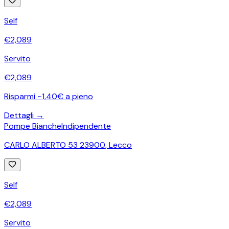
Self
€
2,089
Servito
€
2,089
Risparmi ~1,40€ a pieno
Dettagli →
Pompe Bianche
Indipendente
CARLO ALBERTO 53 23900
,
Lecco
Self
€
2,089
Servito