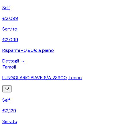
Self
€
2,099
Servito
€
2,099
Risparmi ~0,90€ a pieno
Dettagli →
Tamoil
LUNGOLARIO PIAVE 6/A 23900
,
Lecco
Self
€
2,129
Servito