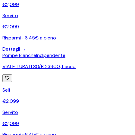
€
2,099
Servito
€
2,099
Risparmi ~6,45€ a pieno
Dettagli →
Pompe Bianche
Indipendente
VIALE TURATI 80/B 23900
,
Lecco
Self
€
2,099
Servito
€
2,099
Risparmi ~6,45€ a pieno