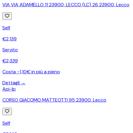
VIA VIA ADAMELLO 11 23900, LECCO (LC) 26 23900
,
Lecco
Self
€
2,139
Servito
€
2,339
Costa ~1,10€ in più a pieno
Dettagli →
Api-Ip
CORSO GIACOMO MATTEOTTI 95 23900
,
Lecco
Self