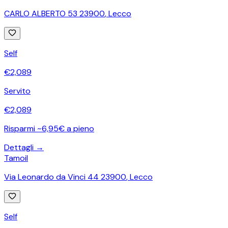
CARLO ALBERTO 53 23900
,
Lecco
Self
€
2,089
Servito
€
2,089
Risparmi ~6,95€ a pieno
Dettagli →
Tamoil
Via Leonardo da Vinci 44 23900
,
Lecco
Self