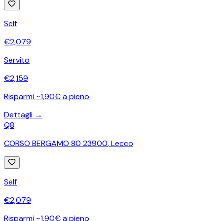
Self
€
2,079
Servito
€
2,159
Risparmi ~1,90€ a pieno
Dettagli →
Q8
CORSO BERGAMO 80 23900
,
Lecco
Self
€
2,079
Risparmi ~1,90€ a pieno