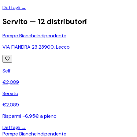
Dettagli →
Servito —
12
distributori
Pompe Bianche
Indipendente
VIA FIANDRA 23 23900
,
Lecco
Self
€
2,089
Servito
€
2,089
Risparmi ~6,95€ a pieno
Dettagli →
Pompe Bianche
Indipendente