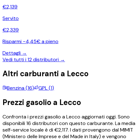
€
2,139
Servito
€
2,339
Risparmi ~4,45€ a pieno
Dettagli →
Vedi tutti i
12
distributori →
Altri carburanti a
Lecco
Benzina
(
16
)
GPL
(
1
)
Prezzi
gasolio
a
Lecco
Confronta i prezzi
gasolio
a
Lecco
aggiornati oggi.
Sono
disponibili
16
distributori con questo carburante.
La media
self-service locale è di €
2,117
.
I dati provengono dal MIMIT
(Ministero delle Imprese e del Made in Italy) e vengono