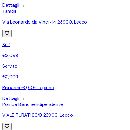
Dettagli →
Tamoil
Via Leonardo da Vinci 44 23900
,
Lecco
Self
€
2,099
Servito
€
2,099
Risparmi ~0,90€ a pieno
Dettagli →
Pompe Bianche
Indipendente
VIALE TURATI 80/B 23900
,
Lecco