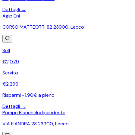
Dettagli →
Agip Eni
CORSO MATTEOTTI 82 23900
,
Lecco
Self
€
2,079
Servito
€
2,299
Risparmi ~1,90€ a pieno
Dettagli →
Pompe Bianche
Indipendente
VIA FIANDRA 23 23900
,
Lecco