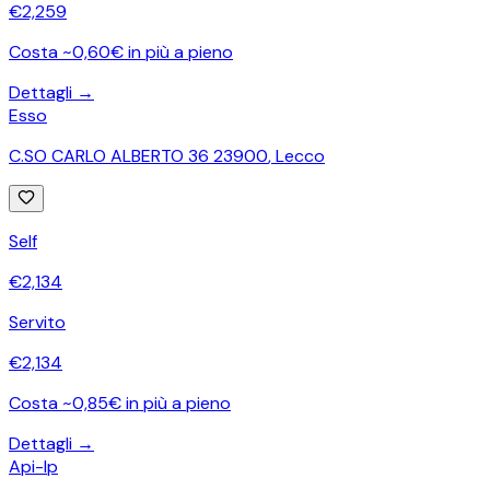
€
2,259
Costa ~0,60€ in più a pieno
Dettagli →
Esso
C.SO CARLO ALBERTO 36 23900
,
Lecco
Self
€
2,134
Servito
€
2,134
Costa ~0,85€ in più a pieno
Dettagli →
Api-Ip