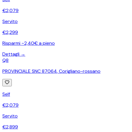
€
2,079
Servito
€
2,299
Risparmi ~2,40€ a pieno
Dettagli →
Q8
PROVINCIALE SNC 87064
,
Corigliano-rossano
Self
€
2,079
Servito
€
2,899