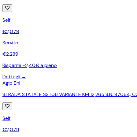
Self
€
2,079
Servito
€
2,289
Risparmi ~2,40€ a pieno
Dettagli →
Agip Eni
STRADA STATALE SS 106 VARIANTE KM 12,265 S.N. 87064,
Self
€
2,079