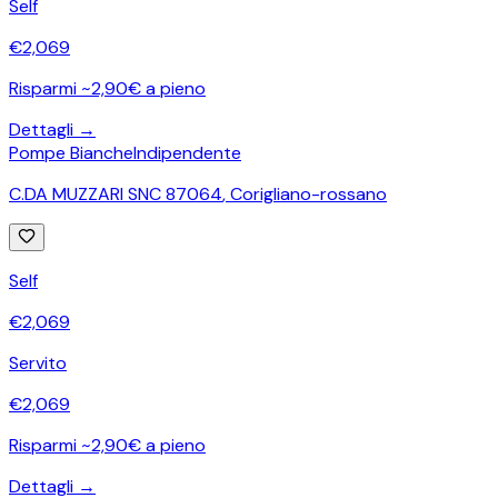
Self
€
2,069
Risparmi ~2,90€ a pieno
Dettagli →
Pompe Bianche
Indipendente
C.DA MUZZARI SNC 87064
,
Corigliano-rossano
Self
€
2,069
Servito
€
2,069
Risparmi ~2,90€ a pieno
Dettagli →