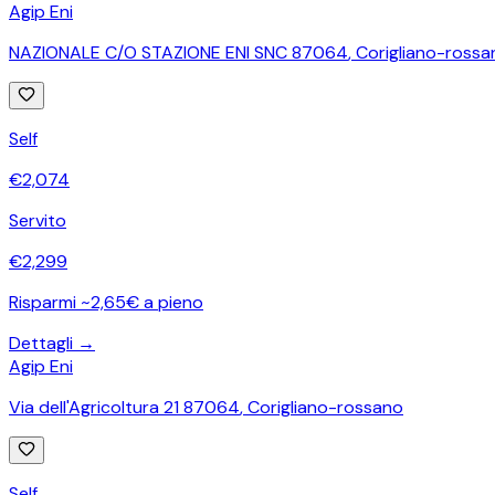
Agip Eni
NAZIONALE C/O STAZIONE ENI SNC 87064
,
Corigliano-rossa
Self
€
2,074
Servito
€
2,299
Risparmi ~2,65€ a pieno
Dettagli →
Agip Eni
Via dell'Agricoltura 21 87064
,
Corigliano-rossano
Self