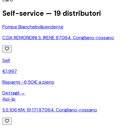
Self-service —
19
distributori
Pompe Bianche
Indipendente
C.DA REMONDINI S. IRENE 87064
,
Corigliano-rossano
Self
€
1,997
Risparmi ~6,50€ a pieno
Dettagli →
Api-Ip
S.S.106 KM. 19,171 87064
,
Corigliano-rossano