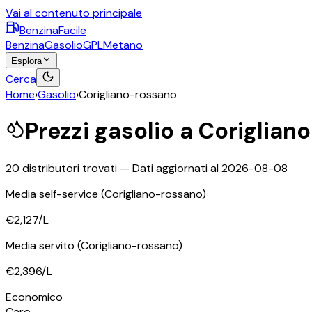
Vai al contenuto principale
BenzinaFacile
Benzina
Gasolio
GPL
Metano
Esplora
Cerca
Home
›
Gasolio
›
Corigliano-rossano
Prezzi
gasolio
a
Coriglian
20
distributori trovati — Dati aggiornati al
2026-08-08
Media self-service
(Corigliano-rossano)
€2,127
/L
Media servito
(Corigliano-rossano)
€2,396
/L
Economico
Caro