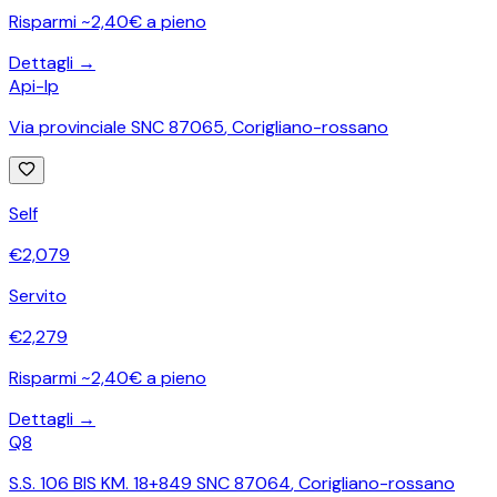
Risparmi ~2,40€ a pieno
Dettagli →
Api-Ip
Via provinciale SNC 87065
,
Corigliano-rossano
Self
€
2,079
Servito
€
2,279
Risparmi ~2,40€ a pieno
Dettagli →
Q8
S.S. 106 BIS KM. 18+849 SNC 87064
,
Corigliano-rossano