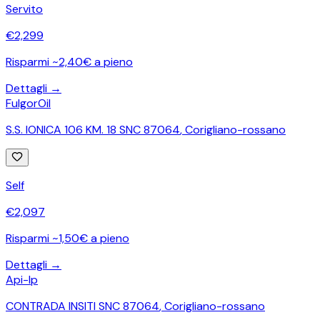
Servito
€
2,299
Risparmi ~2,40€ a pieno
Dettagli →
FulgorOil
S.S. IONICA 106 KM. 18 SNC 87064
,
Corigliano-rossano
Self
€
2,097
Risparmi ~1,50€ a pieno
Dettagli →
Api-Ip
CONTRADA INSITI SNC 87064
,
Corigliano-rossano