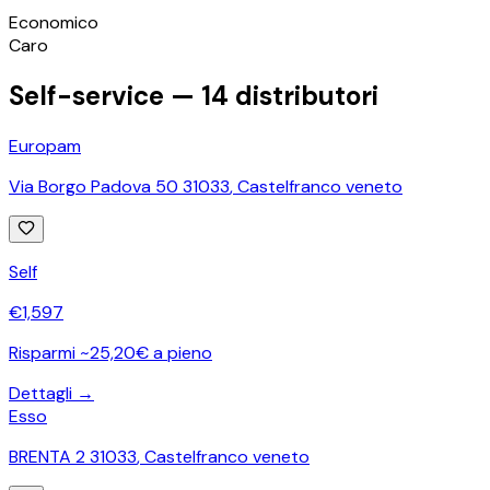
©
OpenStreetMap
Economico
+
Caro
−
Self-service —
14
distributori
Europam
Via Borgo Padova 50 31033
,
Castelfranco veneto
Self
€
1,597
Risparmi ~25,20€ a pieno
Dettagli →
Esso
BRENTA 2 31033
,
Castelfranco veneto