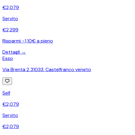
€
2,079
Servito
€
2,299
Risparmi ~1,10€ a pieno
Dettagli →
Esso
Via Brenta 2 31033
,
Castelfranco veneto
Self
€
2,079
Servito
€
2,079