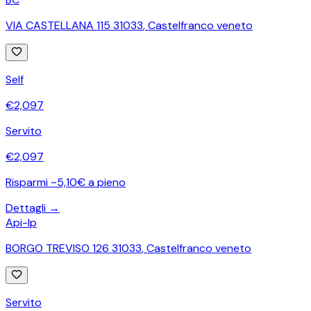
VIA CASTELLANA 115 31033
,
Castelfranco veneto
Self
€
2,097
Servito
€
2,097
Risparmi ~5,10€ a pieno
Dettagli →
Api-Ip
BORGO TREVISO 126 31033
,
Castelfranco veneto
Servito