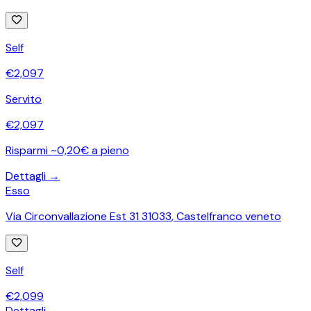
Self
€
2,097
Servito
€
2,097
Risparmi ~0,20€ a pieno
Dettagli →
Esso
Via Circonvallazione Est 31 31033
,
Castelfranco veneto
Self
€
2,099
Dettagli →