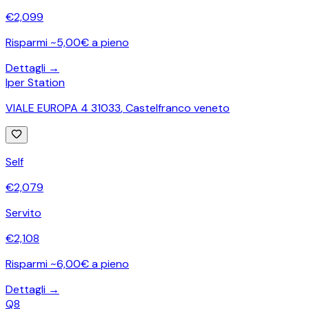
€
2,099
Risparmi ~5,00€ a pieno
Dettagli →
Iper Station
VIALE EUROPA 4 31033
,
Castelfranco veneto
Self
€
2,079
Servito
€
2,108
Risparmi ~6,00€ a pieno
Dettagli →
Q8