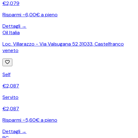
€
2,079
Risparmi ~6,00€ a pieno
Dettagli →
Oil Italia
Loc. Villarazzo - Via Valsugana 52 31033
,
Castelfranco
veneto
Self
€
2,087
Servito
€
2,087
Risparmi ~5,60€ a pieno
Dettagli →
BC