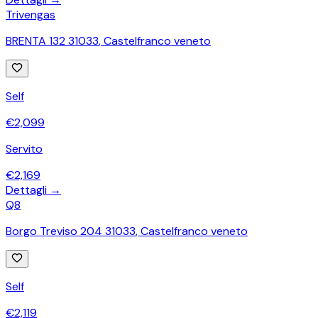
Trivengas
BRENTA 132 31033
,
Castelfranco veneto
Self
€
2,099
Servito
€
2,169
Dettagli →
Q8
Borgo Treviso 204 31033
,
Castelfranco veneto
Self
€
2,119