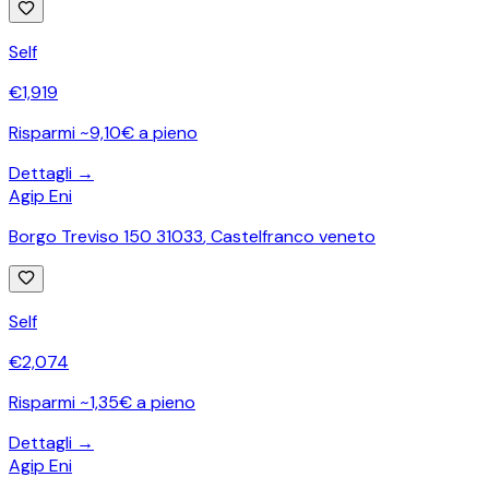
Self
€
1,919
Risparmi ~9,10€ a pieno
Dettagli →
Agip Eni
Borgo Treviso 150 31033
,
Castelfranco veneto
Self
€
2,074
Risparmi ~1,35€ a pieno
Dettagli →
Agip Eni