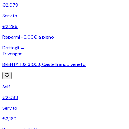
€
2,079
Servito
€
2,299
Risparmi ~6,00€ a pieno
Dettagli →
Trivengas
BRENTA 132 31033
,
Castelfranco veneto
Self
€
2,099
Servito
€
2,169