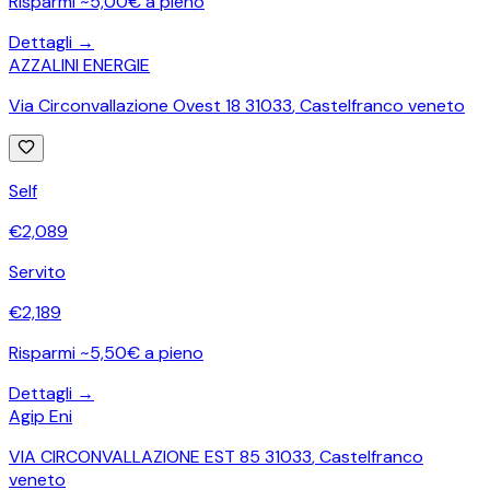
Risparmi ~5,00€ a pieno
Dettagli →
AZZALINI ENERGIE
Via Circonvallazione Ovest 18 31033
,
Castelfranco veneto
Self
€
2,089
Servito
€
2,189
Risparmi ~5,50€ a pieno
Dettagli →
Agip Eni
VIA CIRCONVALLAZIONE EST 85 31033
,
Castelfranco
veneto