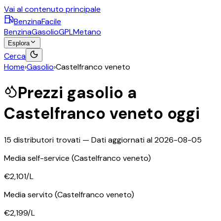
Vai al contenuto principale
BenzinaFacile
Benzina
Gasolio
GPL
Metano
Esplora
Cerca
Home
›
Gasolio
›
Castelfranco veneto
Prezzi
gasolio
a
Castelfranco veneto
oggi
15
distributori trovati — Dati aggiornati al
2026-08-05
Media self-service
(Castelfranco veneto)
€2,101
/L
Media servito
(Castelfranco veneto)
€2,199
/L