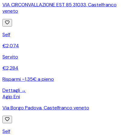
VIA CIRCONVALLAZIONE EST 85 31033
,
Castelfranco
veneto
Self
€
2,074
Servito
€
2,284
Risparmi ~1,35€ a pieno
Dettagli →
Agip Eni
Via Borgo Padova
,
Castelfranco veneto
Self