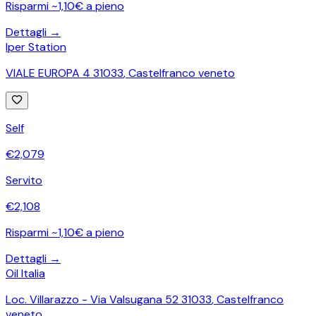
Risparmi ~1,10€ a pieno
Dettagli →
Iper Station
VIALE EUROPA 4 31033
,
Castelfranco veneto
Self
€
2,079
Servito
€
2,108
Risparmi ~1,10€ a pieno
Dettagli →
Oil Italia
Loc. Villarazzo - Via Valsugana 52 31033
,
Castelfranco
veneto