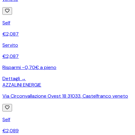
Self
€
2,087
Servito
€
2,087
Risparmi ~0,70€ a pieno
Dettagli →
AZZALINI ENERGIE
Via Circonvallazione Ovest 18 31033
,
Castelfranco veneto
Self
€
2,089