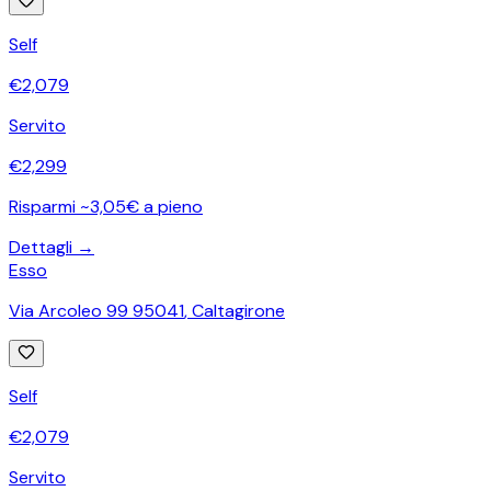
Self
€
2,079
Servito
€
2,299
Risparmi ~3,05€ a pieno
Dettagli →
Esso
Via Arcoleo 99 95041
,
Caltagirone
Self
€
2,079
Servito