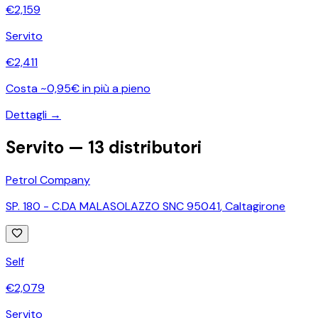
€
2,159
Servito
€
2,411
Costa ~0,95€ in più a pieno
Dettagli →
Servito —
13
distributori
Petrol Company
SP. 180 - C.DA MALASOLAZZO SNC 95041
,
Caltagirone
Self
€
2,079
Servito