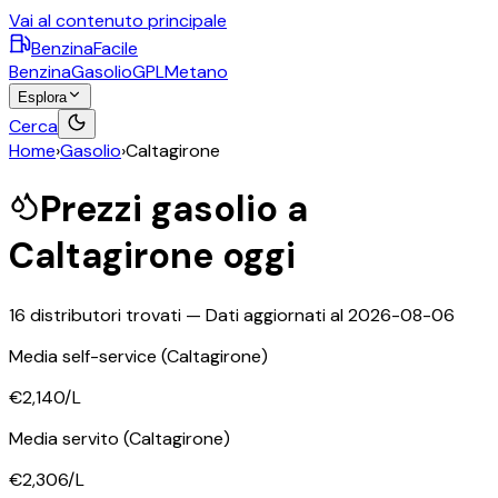
Vai al contenuto principale
BenzinaFacile
Benzina
Gasolio
GPL
Metano
Esplora
Cerca
Home
›
Gasolio
›
Caltagirone
Prezzi
gasolio
a
Caltagirone
oggi
16
distributori trovati — Dati aggiornati al
2026-08-06
Media self-service
(Caltagirone)
€2,140
/L
Media servito
(Caltagirone)
€2,306
/L