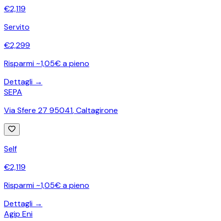
€
2,119
Servito
€
2,299
Risparmi ~1,05€ a pieno
Dettagli →
SEPA
Via Sfere 27 95041
,
Caltagirone
Self
€
2,119
Risparmi ~1,05€ a pieno
Dettagli →
Agip Eni