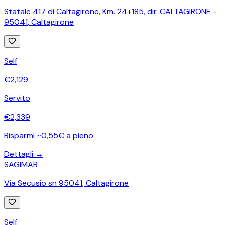
Statale 417 di Caltagirone, Km. 24+185, dir. CALTAGIRONE -
95041
,
Caltagirone
Self
€
2,129
Servito
€
2,339
Risparmi ~0,55€ a pieno
Dettagli →
SAGIMAR
Via Secusio sn 95041
,
Caltagirone
Self