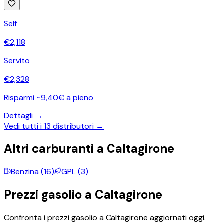
Self
€
2,118
Servito
€
2,328
Risparmi ~9,40€ a pieno
Dettagli →
Vedi tutti i
13
distributori →
Altri carburanti a
Caltagirone
Benzina
(
16
)
GPL
(
3
)
Prezzi
gasolio
a
Caltagirone
Confronta i prezzi
gasolio
a
Caltagirone
aggiornati oggi.