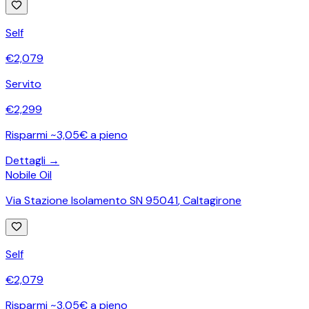
Self
€
2,079
Servito
€
2,299
Risparmi ~3,05€ a pieno
Dettagli →
Nobile Oil
Via Stazione Isolamento SN 95041
,
Caltagirone
Self
€
2,079
Risparmi ~3,05€ a pieno