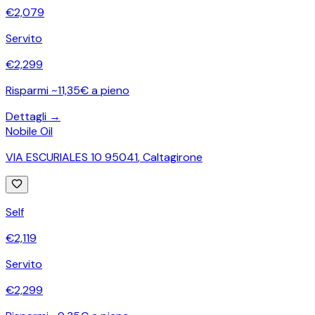
€
2,079
Servito
€
2,299
Risparmi ~11,35€ a pieno
Dettagli →
Nobile Oil
VIA ESCURIALES 10 95041
,
Caltagirone
Self
€
2,119
Servito
€
2,299