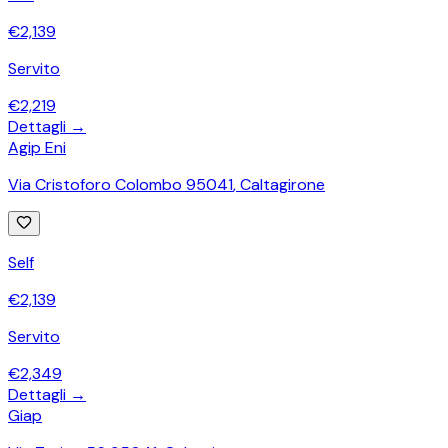
€
2,139
Servito
€
2,219
Dettagli →
Agip Eni
Via Cristoforo Colombo 95041
,
Caltagirone
Self
€
2,139
Servito
€
2,349
Dettagli →
Giap