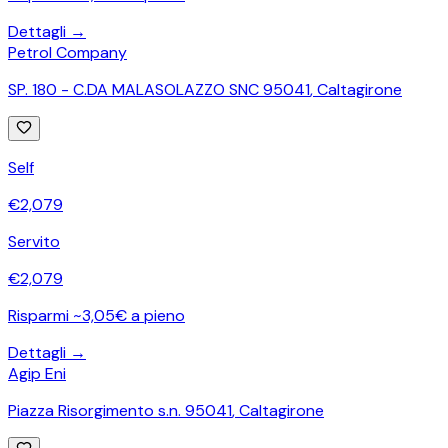
Dettagli →
Petrol Company
SP. 180 - C.DA MALASOLAZZO SNC 95041
,
Caltagirone
Self
€
2,079
Servito
€
2,079
Risparmi ~3,05€ a pieno
Dettagli →
Agip Eni
Piazza Risorgimento s.n. 95041
,
Caltagirone