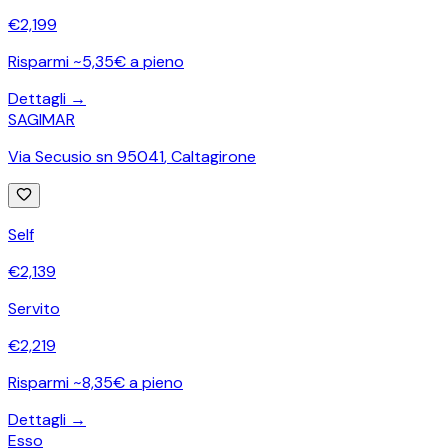
€
2,199
Risparmi ~5,35€ a pieno
Dettagli →
SAGIMAR
Via Secusio sn 95041
,
Caltagirone
Self
€
2,139
Servito
€
2,219
Risparmi ~8,35€ a pieno
Dettagli →
Esso