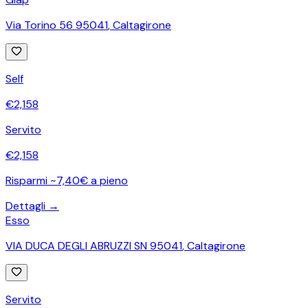
Via Torino 56 95041
,
Caltagirone
Self
€
2,158
Servito
€
2,158
Risparmi ~7,40€ a pieno
Dettagli →
Esso
VIA DUCA DEGLI ABRUZZI SN 95041
,
Caltagirone
Servito