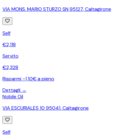
VIA MONS. MARIO STURZO SN 95127
,
Caltagirone
Self
€
2,118
Servito
€
2,328
Risparmi ~1,10€ a pieno
Dettagli →
Nobile Oil
VIA ESCURIALES 10 95041
,
Caltagirone
Self