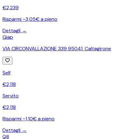
€
2,239
Risparmi ~3,05€ a pieno
Dettagli →
Giap
VIA CIRCONVALLAZIONE 339 95041
,
Caltagirone
Self
€
2,118
Servito
€
2,118
Risparmi ~1,10€ a pieno
Dettagli →
Q8