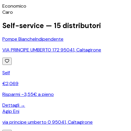
©
OpenStreetMap
Economico
+
Caro
−
Self-service —
15
distributori
Pompe Bianche
Indipendente
VIA PRINCIPE UMBERTO 172 95041
,
Caltagirone
Self
€
2,069
Risparmi ~3,55€ a pieno
Dettagli →
Agip Eni
via principe umberto 0 95041
,
Caltagirone