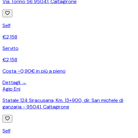
Via Torino 56 95041
,
Caltagirone
Self
€
2,158
Servito
€
2,158
Costa ~0,90€ in più a pieno
Dettagli →
Agip Eni
Statale 124 Siracusana, Km. 13+900, dir. San michele di
ganzaria - 95041
,
Caltagirone
Self