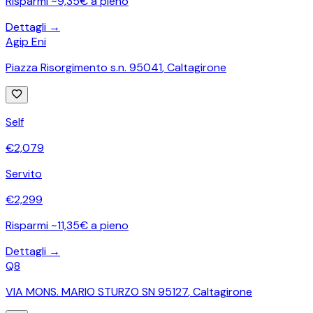
Risparmi ~9,35€ a pieno
Dettagli →
Agip Eni
Piazza Risorgimento s.n. 95041
,
Caltagirone
Self
€
2,079
Servito
€
2,299
Risparmi ~11,35€ a pieno
Dettagli →
Q8
VIA MONS. MARIO STURZO SN 95127
,
Caltagirone