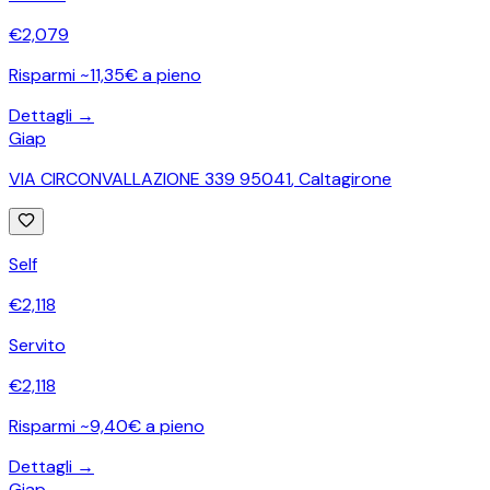
€
2,079
Risparmi ~11,35€ a pieno
Dettagli →
Giap
VIA CIRCONVALLAZIONE 339 95041
,
Caltagirone
Self
€
2,118
Servito
€
2,118
Risparmi ~9,40€ a pieno
Dettagli →
Giap