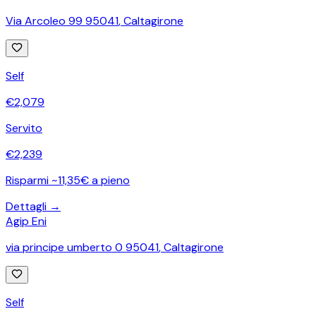
Via Arcoleo 99 95041
,
Caltagirone
Self
€
2,079
Servito
€
2,239
Risparmi ~11,35€ a pieno
Dettagli →
Agip Eni
via principe umberto 0 95041
,
Caltagirone
Self