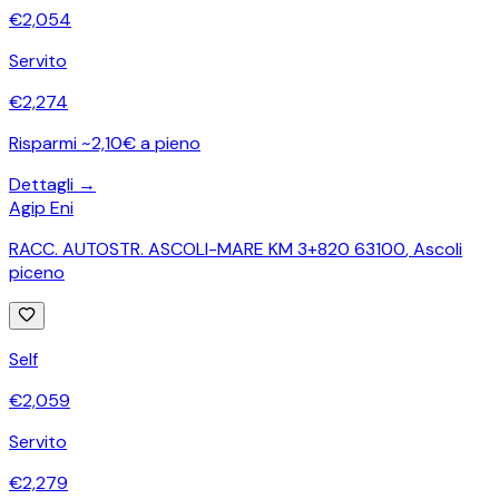
€
2,054
Servito
€
2,274
Risparmi ~2,10€ a pieno
Dettagli →
Agip Eni
RACC. AUTOSTR. ASCOLI-MARE KM 3+820 63100
,
Ascoli
piceno
Self
€
2,059
Servito
€
2,279