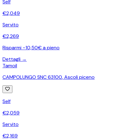
Self
€
2,049
Servito
€
2,269
Risparmi ~10,50€ a pieno
Dettagli →
Tamoil
CAMPOLUNGO SNC 63100
,
Ascoli piceno
Self
€
2,059
Servito
€
2,169