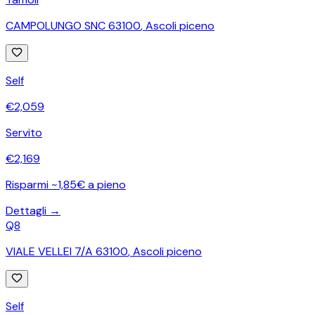
CAMPOLUNGO SNC 63100
,
Ascoli piceno
Self
€
2,059
Servito
€
2,169
Risparmi ~1,85€ a pieno
Dettagli →
Q8
VIALE VELLEI 7/A 63100
,
Ascoli piceno
Self