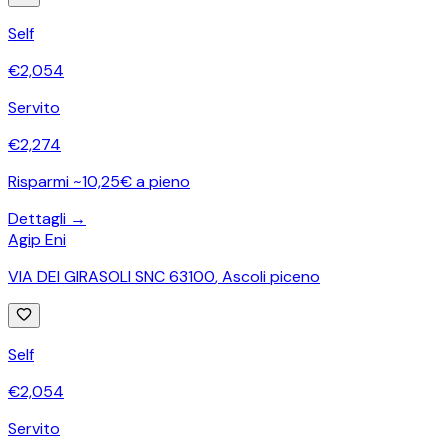
Self
€
2,054
Servito
€
2,274
Risparmi ~10,25€ a pieno
Dettagli →
Agip Eni
VIA DEI GIRASOLI SNC 63100
,
Ascoli piceno
Self
€
2,054
Servito