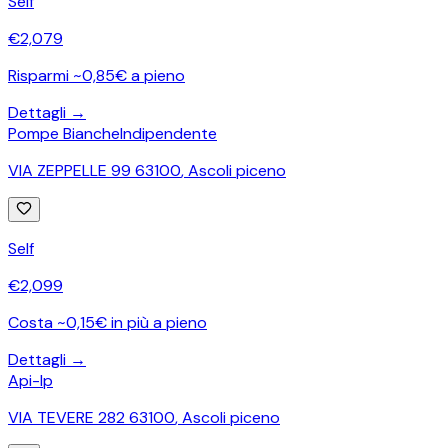
Self
€
2,079
Risparmi ~0,85€ a pieno
Dettagli →
Pompe Bianche
Indipendente
VIA ZEPPELLE 99 63100
,
Ascoli piceno
Self
€
2,099
Costa ~0,15€ in più a pieno
Dettagli →
Api-Ip
VIA TEVERE 282 63100
,
Ascoli piceno