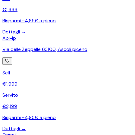
€
1,999
Risparmi ~4,85€ a pieno
Dettagli →
Api-Ip
Via delle Zeppelle 63100
,
Ascoli piceno
Self
€
1,999
Servito
€
2,199
Risparmi ~4,85€ a pieno
Dettagli →
Tamoil