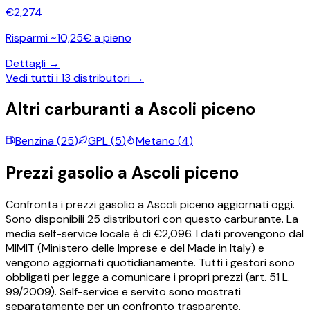
€
2,274
Risparmi ~10,25€ a pieno
Dettagli →
Vedi tutti i
13
distributori →
Altri carburanti a
Ascoli piceno
Benzina
(
25
)
GPL
(
5
)
Metano
(
4
)
Prezzi
gasolio
a
Ascoli piceno
Confronta i prezzi
gasolio
a
Ascoli piceno
aggiornati oggi.
Sono disponibili
25
distributori con questo carburante.
La
media self-service locale è di €
2,096
.
I dati provengono dal
MIMIT (Ministero delle Imprese e del Made in Italy) e
vengono aggiornati quotidianamente. Tutti i gestori sono
obbligati per legge a comunicare i propri prezzi (art. 51 L.
99/2009). Self-service e servito sono mostrati
separatamente per un confronto trasparente.