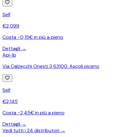
Self
€
2,099
Costa ~0,15€ in più a pieno
Dettagli →
Api-Ip
Via Calzecchi Onesti 3 63100
,
Ascoli piceno
Self
€
2,145
Costa ~2,45€ in più a pieno
Dettagli →
Vedi tutti i
24
distributori →