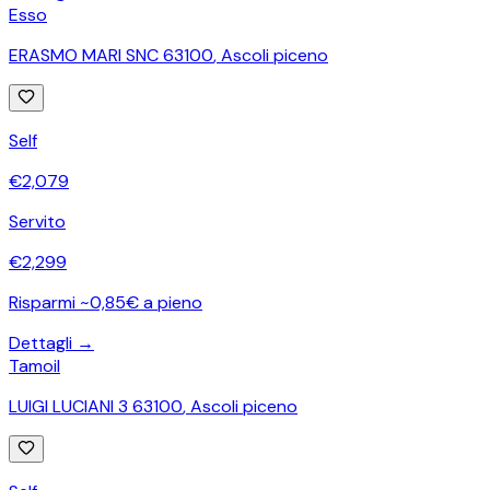
Esso
ERASMO MARI SNC 63100
,
Ascoli piceno
Self
€
2,079
Servito
€
2,299
Risparmi ~0,85€ a pieno
Dettagli →
Tamoil
LUIGI LUCIANI 3 63100
,
Ascoli piceno