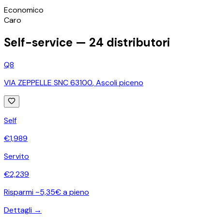
©
OpenStreetMap
Economico
+
Caro
−
Self-service —
24
distributori
Q8
VIA ZEPPELLE SNC 63100
,
Ascoli piceno
Self
€
1,989
Servito
€
2,239
Risparmi ~5,35€ a pieno
Dettagli →