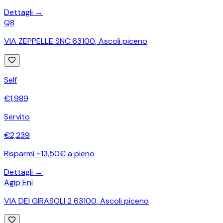
Dettagli →
Q8
VIA ZEPPELLE SNC 63100
,
Ascoli piceno
Self
€
1,989
Servito
€
2,239
Risparmi ~13,50€ a pieno
Dettagli →
Agip Eni
VIA DEI GIRASOLI 2 63100
,
Ascoli piceno