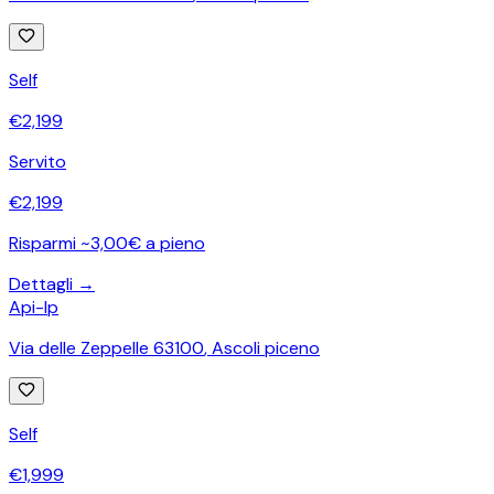
Self
€
2,199
Servito
€
2,199
Risparmi ~3,00€ a pieno
Dettagli →
Api-Ip
Via delle Zeppelle 63100
,
Ascoli piceno
Self
€
1,999