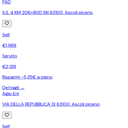
PAD
S.S. 4 KM 206+800 SN 63100
,
Ascoli piceno
Self
€
1,989
Servito
€
2,139
Risparmi ~5,35€ a pieno
Dettagli →
Agip Eni
VIA DELLA REPUBBLICA 13 63100
,
Ascoli piceno
Self