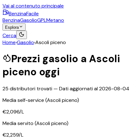
Vai al contenuto principale
BenzinaFacile
Benzina
Gasolio
GPL
Metano
Esplora
Cerca
Home
›
Gasolio
›
Ascoli piceno
Prezzi
gasolio
a
Ascoli
piceno
oggi
25
distributori trovati — Dati aggiornati al
2026-08-04
Media self-service
(Ascoli piceno)
€2,096
/L
Media servito
(Ascoli piceno)
€2,259
/L