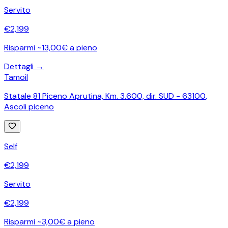
Servito
€
2,199
Risparmi ~13,00€ a pieno
Dettagli →
Tamoil
Statale 81 Piceno Aprutina, Km. 3.600, dir. SUD - 63100
,
Ascoli piceno
Self
€
2,199
Servito
€
2,199
Risparmi ~3,00€ a pieno