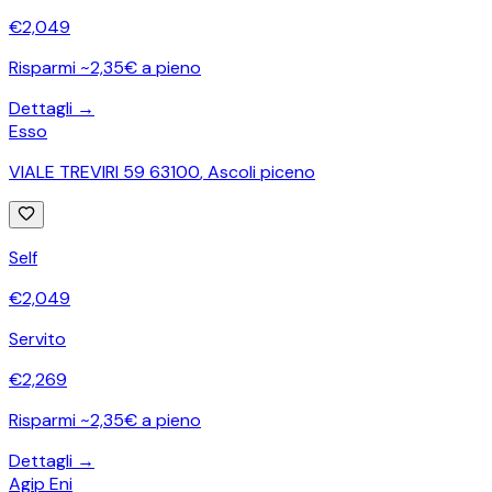
€
2,049
Risparmi ~2,35€ a pieno
Dettagli →
Esso
VIALE TREVIRI 59 63100
,
Ascoli piceno
Self
€
2,049
Servito
€
2,269
Risparmi ~2,35€ a pieno
Dettagli →
Agip Eni