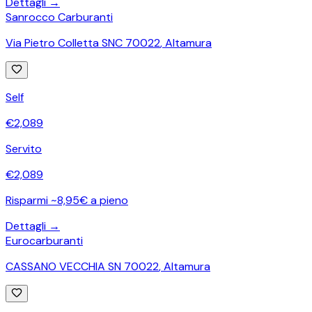
Dettagli →
Sanrocco Carburanti
Via Pietro Colletta SNC 70022
,
Altamura
Self
€
2,089
Servito
€
2,089
Risparmi ~8,95€ a pieno
Dettagli →
Eurocarburanti
CASSANO VECCHIA SN 70022
,
Altamura