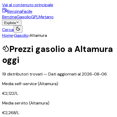
Vai al contenuto principale
BenzinaFacile
Benzina
Gasolio
GPL
Metano
Esplora
Cerca
Home
›
Gasolio
›
Altamura
Prezzi
gasolio
a
Altamura
oggi
19
distributori trovati — Dati aggiornati al
2026-08-06
Media self-service
(Altamura)
€2,122
/L
Media servito
(Altamura)
€2,268
/L