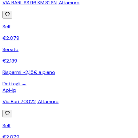
VIA BARI-SS.96 KM.81 SN
,
Altamura
Self
€
2,079
Servito
€
2,189
Risparmi ~2,15€ a pieno
Dettagli →
Api-Ip
Via Bari 70022
,
Altamura
Self
€
2,079