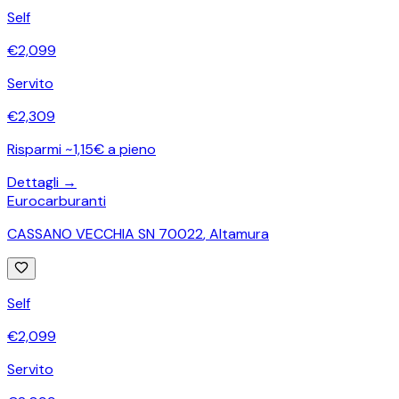
Self
€
2,099
Servito
€
2,309
Risparmi ~1,15€ a pieno
Dettagli →
Eurocarburanti
CASSANO VECCHIA SN 70022
,
Altamura
Self
€
2,099
Servito