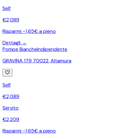
Self
€
2,089
Risparmi ~1,65€ a pieno
Dettagli →
Pompe Bianche
Indipendente
GRAVINA 179 70022
,
Altamura
Self
€
2,089
Servito
€
2,209
Risparmi ~1,65€ a pieno