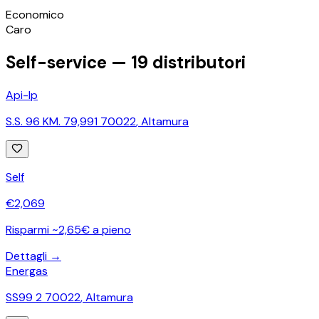
©
OpenStreetMap
Economico
+
Caro
−
Self-service —
19
distributori
Api-Ip
S.S. 96 KM. 79,991 70022
,
Altamura
Self
€
2,069
Risparmi ~2,65€ a pieno
Dettagli →
Energas
SS99 2 70022
,
Altamura