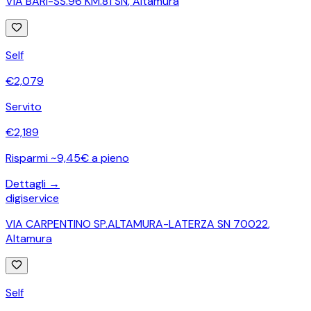
VIA BARI-SS.96 KM.81 SN
,
Altamura
Self
€
2,079
Servito
€
2,189
Risparmi ~9,45€ a pieno
Dettagli →
digiservice
VIA CARPENTINO SP.ALTAMURA-LATERZA SN 70022
,
Altamura
Self