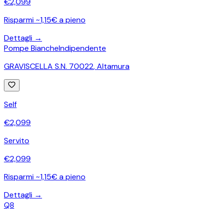
€
2,099
Risparmi ~1,15€ a pieno
Dettagli →
Pompe Bianche
Indipendente
GRAVISCELLA S.N. 70022
,
Altamura
Self
€
2,099
Servito
€
2,099
Risparmi ~1,15€ a pieno
Dettagli →
Q8