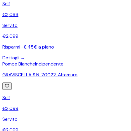
Self
€
2,099
Servito
€
2,099
Risparmi ~8,45€ a pieno
Dettagli →
Pompe Bianche
Indipendente
GRAVISCELLA S.N. 70022
,
Altamura
Self
€
2,099
Servito
€
2,099