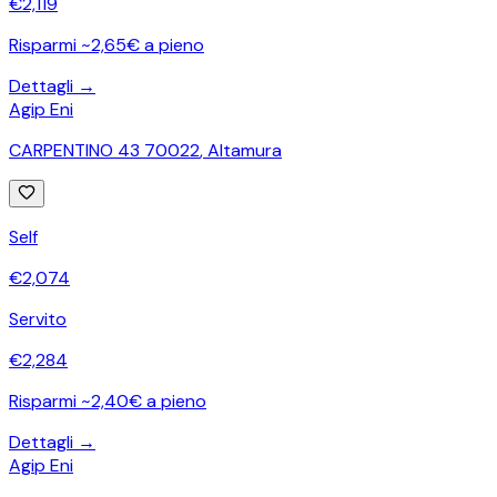
€
2,119
Risparmi ~2,65€ a pieno
Dettagli →
Agip Eni
CARPENTINO 43 70022
,
Altamura
Self
€
2,074
Servito
€
2,284
Risparmi ~2,40€ a pieno
Dettagli →
Agip Eni