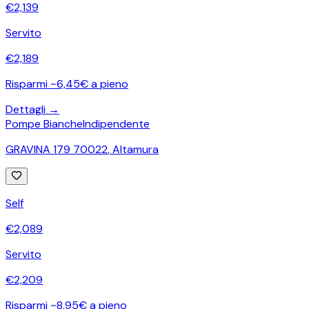
€
2,139
Servito
€
2,189
Risparmi ~6,45€ a pieno
Dettagli →
Pompe Bianche
Indipendente
GRAVINA 179 70022
,
Altamura
Self
€
2,089
Servito
€
2,209
Risparmi ~8,95€ a pieno