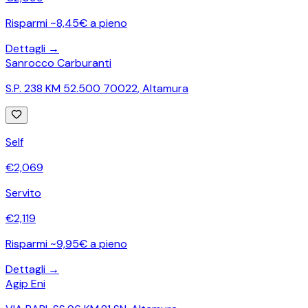
Risparmi ~8,45€ a pieno
Dettagli →
Sanrocco Carburanti
S.P. 238 KM 52.500 70022
,
Altamura
Self
€
2,069
Servito
€
2,119
Risparmi ~9,95€ a pieno
Dettagli →
Agip Eni