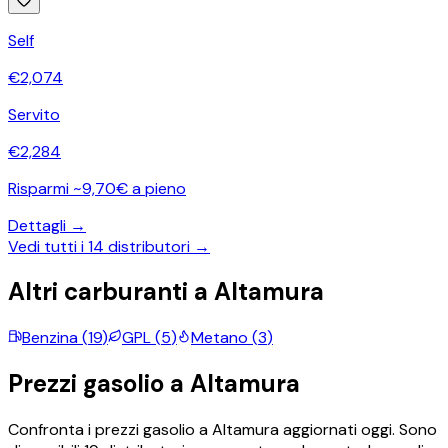
Self
€
2,074
Servito
€
2,284
Risparmi ~9,70€ a pieno
Dettagli →
Vedi tutti i
14
distributori →
Altri carburanti a
Altamura
Benzina
(
19
)
GPL
(
5
)
Metano
(
3
)
Prezzi
gasolio
a
Altamura
Confronta i prezzi
gasolio
a
Altamura
aggiornati oggi.
Sono