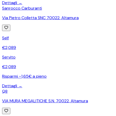
Dettagli →
Sanrocco Carburanti
Via Pietro Colletta SNC 70022
,
Altamura
Self
€
2,089
Servito
€
2,089
Risparmi ~1,65€ a pieno
Dettagli →
Q8
VIA MURA MEGALITICHE S.N. 70022
,
Altamura