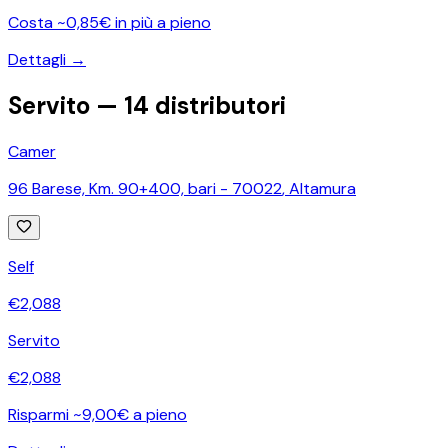
Costa ~0,85€ in più a pieno
Dettagli →
Servito —
14
distributori
Camer
96 Barese, Km. 90+400, bari - 70022
,
Altamura
Self
€
2,088
Servito
€
2,088
Risparmi ~9,00€ a pieno