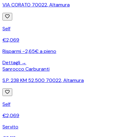
VIA CORATO 70022
,
Altamura
Self
€
2,069
Risparmi ~2,65€ a pieno
Dettagli →
Sanrocco Carburanti
S.P. 238 KM 52.500 70022
,
Altamura
Self
€
2,069
Servito