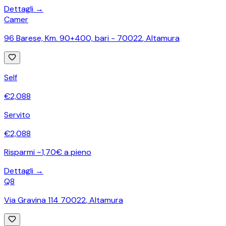
Dettagli →
Camer
96 Barese, Km. 90+400, bari - 70022
,
Altamura
Self
€
2,088
Servito
€
2,088
Risparmi ~1,70€ a pieno
Dettagli →
Q8
Via Gravina 114 70022
,
Altamura