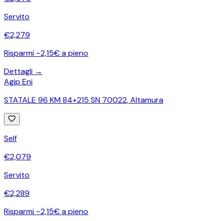
Servito
€
2,279
Risparmi ~2,15€ a pieno
Dettagli →
Agip Eni
STATALE 96 KM 84+215 SN 70022
,
Altamura
Self
€
2,079
Servito
€
2,289
Risparmi ~2,15€ a pieno