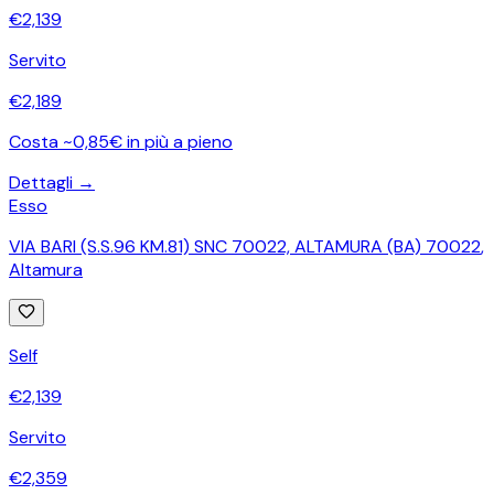
€
2,139
Servito
€
2,189
Costa ~0,85€ in più a pieno
Dettagli →
Esso
VIA BARI (S.S.96 KM.81) SNC 70022, ALTAMURA (BA) 70022
,
Altamura
Self
€
2,139
Servito
€
2,359