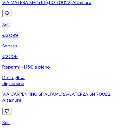
VIA MATERA KM 1+615,60 70022
,
Altamura
Self
€
2,099
Servito
€
2,309
Risparmi ~1,15€ a pieno
Dettagli →
digiservice
VIA CARPENTINO SP.ALTAMURA-LATERZA SN 70022
,
Altamura
Self