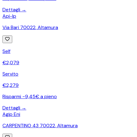
Dettagli →
Api-Ip
Via Bari 70022
,
Altamura
Self
€
2,079
Servito
€
2,279
Risparmi ~9,45€ a pieno
Dettagli →
Agip Eni
CARPENTINO 43 70022
,
Altamura