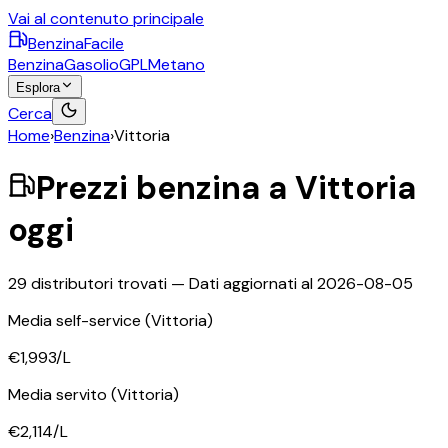
Vai al contenuto principale
BenzinaFacile
Benzina
Gasolio
GPL
Metano
Esplora
Cerca
Home
›
Benzina
›
Vittoria
Prezzi
benzina
a
Vittoria
oggi
29
distributori trovati — Dati aggiornati al
2026-08-05
Media self-service
(Vittoria)
€1,993
/L
Media servito
(Vittoria)
€2,114
/L