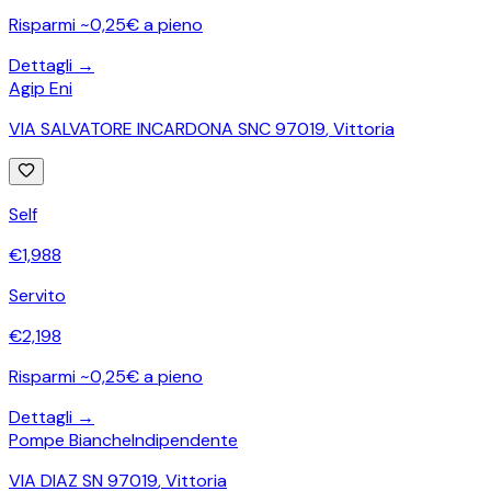
Risparmi ~0,25€ a pieno
Dettagli →
Agip Eni
VIA SALVATORE INCARDONA SNC 97019
,
Vittoria
Self
€
1,988
Servito
€
2,198
Risparmi ~0,25€ a pieno
Dettagli →
Pompe Bianche
Indipendente
VIA DIAZ SN 97019
,
Vittoria