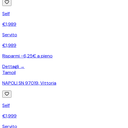
Self
€
1,989
Servito
€
1,989
Risparmi ~6,25€ a pieno
Dettagli →
Tamoil
NAPOLI SN 97019
,
Vittoria
Self
€
1,999
Servito