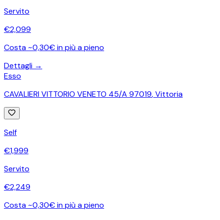
Servito
€
2,099
Costa ~0,30€ in più a pieno
Dettagli →
Esso
CAVALIERI VITTORIO VENETO 45/A 97019
,
Vittoria
Self
€
1,999
Servito
€
2,249
Costa ~0,30€ in più a pieno