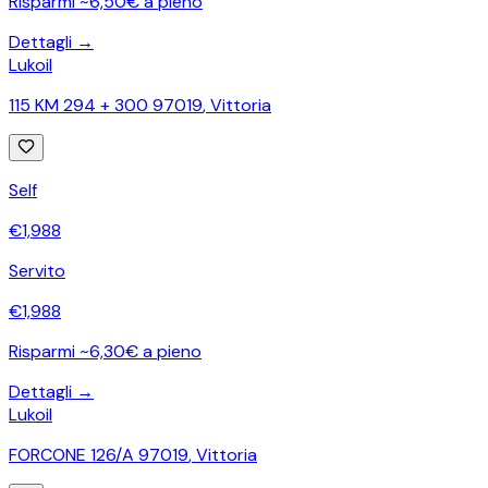
Risparmi ~6,50€ a pieno
Dettagli →
Lukoil
115 KM 294 + 300 97019
,
Vittoria
Self
€
1,988
Servito
€
1,988
Risparmi ~6,30€ a pieno
Dettagli →
Lukoil
FORCONE 126/A 97019
,
Vittoria