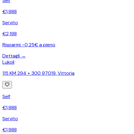
Self
€
1,988
Servito
€
2,198
Risparmi ~0,25€ a pieno
Dettagli →
Lukoil
115 KM 294 + 300 97019
,
Vittoria
Self
€
1,988
Servito
€
1,988