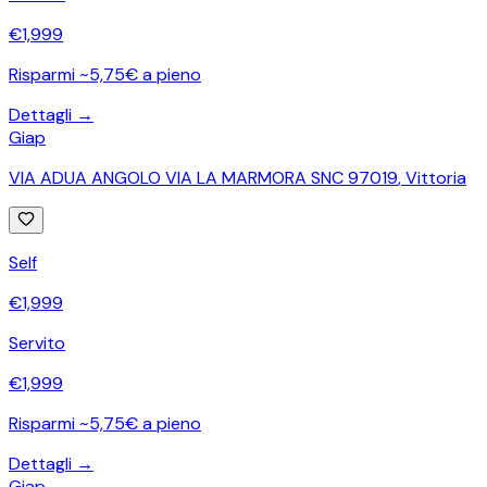
€
1,999
Risparmi ~5,75€ a pieno
Dettagli →
Giap
VIA ADUA ANGOLO VIA LA MARMORA SNC 97019
,
Vittoria
Self
€
1,999
Servito
€
1,999
Risparmi ~5,75€ a pieno
Dettagli →
Giap