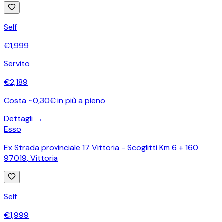
Self
€
1,999
Servito
€
2,189
Costa ~0,30€ in più a pieno
Dettagli →
Esso
Ex Strada provinciale 17 Vittoria - Scoglitti Km 6 + 160
97019
,
Vittoria
Self
€
1,999