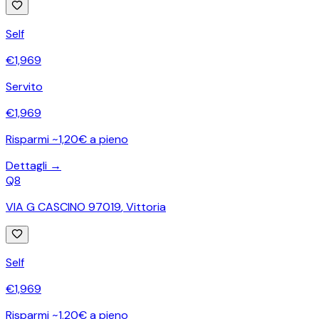
Self
€
1,969
Servito
€
1,969
Risparmi ~1,20€ a pieno
Dettagli →
Q8
VIA G CASCINO 97019
,
Vittoria
Self
€
1,969
Risparmi ~1,20€ a pieno