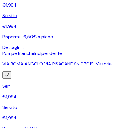
€
1,984
Servito
€
1,984
Risparmi ~6,50€ a pieno
Dettagli →
Pompe Bianche
Indipendente
VIA ROMA ANGOLO VIA PISACANE SN 97019
,
Vittoria
Self
€
1,984
Servito
€
1,984