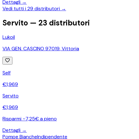
Dettagli →
Vedi tutti i
29
distributori →
Servito —
23
distributori
Lukoil
VIA GEN. CASCINO 97019
,
Vittoria
Self
€
1,969
Servito
€
1,969
Risparmi ~7,25€ a pieno
Dettagli →
Pompe Bianche
Indipendente