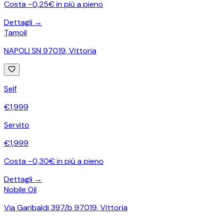
Costa ~0,25€ in più a pieno
Dettagli →
Tamoil
NAPOLI SN 97019
,
Vittoria
Self
€
1,999
Servito
€
1,999
Costa ~0,30€ in più a pieno
Dettagli →
Nobile Oil
Via Garibaldi 397/b 97019
,
Vittoria