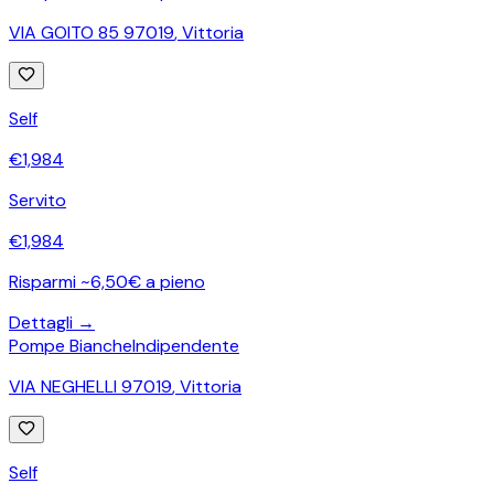
VIA GOITO 85 97019
,
Vittoria
Self
€
1,984
Servito
€
1,984
Risparmi ~6,50€ a pieno
Dettagli →
Pompe Bianche
Indipendente
VIA NEGHELLI 97019
,
Vittoria
Self