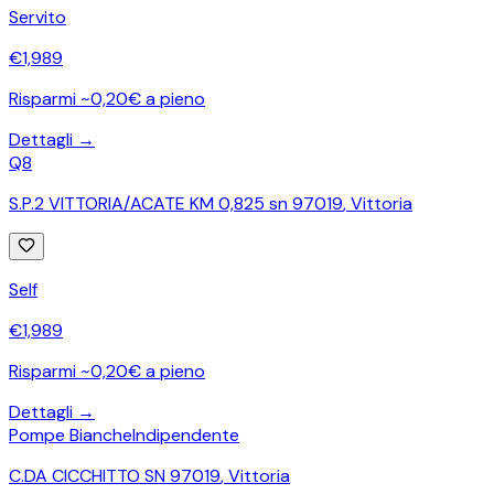
Servito
€
1,989
Risparmi ~0,20€ a pieno
Dettagli →
Q8
S.P.2 VITTORIA/ACATE KM 0,825 sn 97019
,
Vittoria
Self
€
1,989
Risparmi ~0,20€ a pieno
Dettagli →
Pompe Bianche
Indipendente
C.DA CICCHITTO SN 97019
,
Vittoria