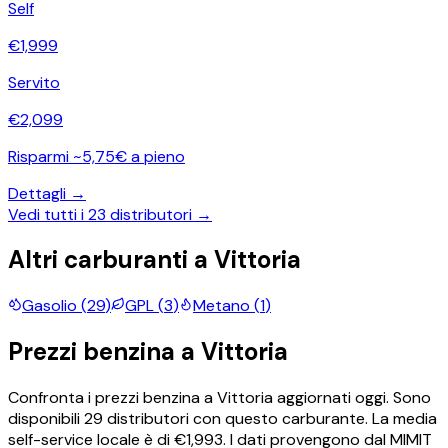
Self
€
1,999
Servito
€
2,099
Risparmi ~5,75€ a pieno
Dettagli →
Vedi tutti i
23
distributori →
Altri carburanti a
Vittoria
Gasolio
(
29
)
GPL
(
3
)
Metano
(
1
)
Prezzi
benzina
a
Vittoria
Confronta i prezzi
benzina
a
Vittoria
aggiornati oggi.
Sono
disponibili
29
distributori con questo carburante.
La media
self-service locale è di €
1,993
.
I dati provengono dal MIMIT