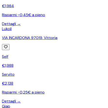
€
1,984
Risparmi ~0,45€ a pieno
Dettagli →
Lukoil
VIA INCARDONA 97019
,
Vittoria
Self
€
1,988
Servito
€
2,138
Risparmi ~0,25€ a pieno
Dettagli →
Giap