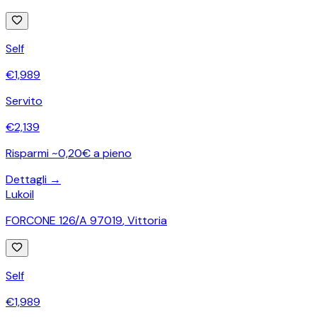
Self
€
1,989
Servito
€
2,139
Risparmi ~0,20€ a pieno
Dettagli →
Lukoil
FORCONE 126/A 97019
,
Vittoria
Self
€
1,989