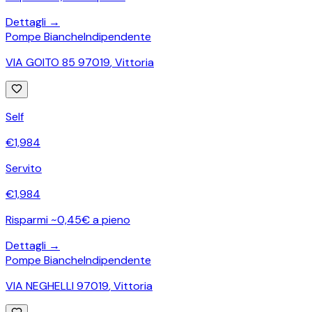
Dettagli →
Pompe Bianche
Indipendente
VIA GOITO 85 97019
,
Vittoria
Self
€
1,984
Servito
€
1,984
Risparmi ~0,45€ a pieno
Dettagli →
Pompe Bianche
Indipendente
VIA NEGHELLI 97019
,
Vittoria