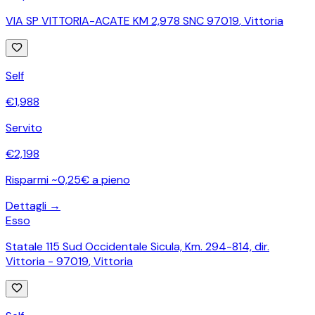
VIA SP VITTORIA-ACATE KM 2,978 SNC 97019
,
Vittoria
Self
€
1,988
Servito
€
2,198
Risparmi ~0,25€ a pieno
Dettagli →
Esso
Statale 115 Sud Occidentale Sicula, Km. 294-814, dir.
Vittoria - 97019
,
Vittoria