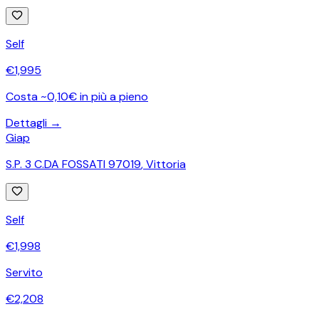
Self
€
1,995
Costa ~0,10€ in più a pieno
Dettagli →
Giap
S.P. 3 C.DA FOSSATI 97019
,
Vittoria
Self
€
1,998
Servito
€
2,208