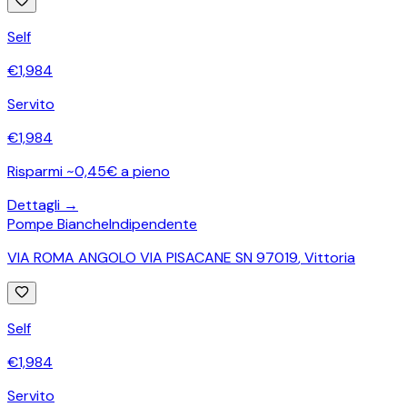
Self
€
1,984
Servito
€
1,984
Risparmi ~0,45€ a pieno
Dettagli →
Pompe Bianche
Indipendente
VIA ROMA ANGOLO VIA PISACANE SN 97019
,
Vittoria
Self
€
1,984
Servito