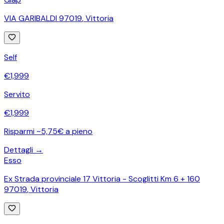
VIA GARIBALDI 97019
,
Vittoria
Self
€
1,999
Servito
€
1,999
Risparmi ~5,75€ a pieno
Dettagli →
Esso
Ex Strada provinciale 17 Vittoria - Scoglitti Km 6 + 160
97019
,
Vittoria