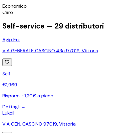
©
OpenStreetMap
Economico
+
Caro
−
Self-service —
29
distributori
Agip Eni
VIA GENERALE CASCINO 43a 97019
,
Vittoria
Self
€
1,969
Risparmi ~1,20€ a pieno
Dettagli →
Lukoil
VIA GEN. CASCINO 97019
,
Vittoria