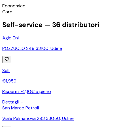
©
OpenStreetMap
Economico
+
Caro
−
Self-service —
36
distributori
Agip Eni
POZZUOLO 249 33100
,
Udine
Self
€
1,959
Risparmi ~2,10€ a pieno
Dettagli →
San Marco Petroli
Viale Palmanova 293 33050
,
Udine