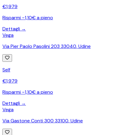
€
1,979
Risparmi ~1,10€ a pieno
Dettagli →
Vega
Via Pier Paolo Pasolini 203 33040
,
Udine
Self
€
1,979
Risparmi ~1,10€ a pieno
Dettagli →
Vega
Via Gastone Conti 300 33100
,
Udine