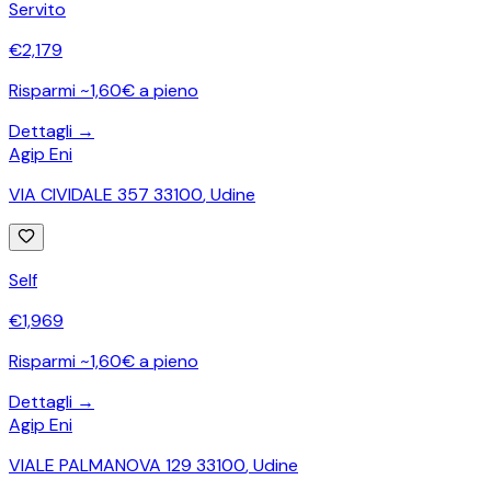
Servito
€
2,179
Risparmi ~1,60€ a pieno
Dettagli →
Agip Eni
VIA CIVIDALE 357 33100
,
Udine
Self
€
1,969
Risparmi ~1,60€ a pieno
Dettagli →
Agip Eni
VIALE PALMANOVA 129 33100
,
Udine