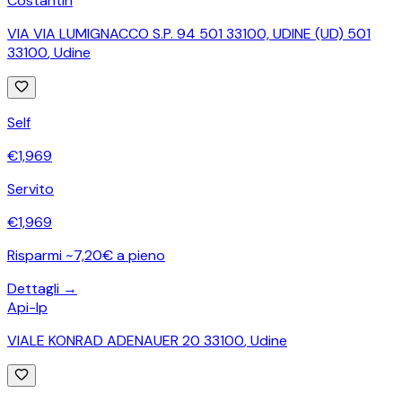
Costantin
VIA VIA LUMIGNACCO S.P. 94 501 33100, UDINE (UD) 501
33100
,
Udine
Self
€
1,969
Servito
€
1,969
Risparmi ~7,20€ a pieno
Dettagli →
Api-Ip
VIALE KONRAD ADENAUER 20 33100
,
Udine