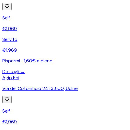
Self
€
1,969
Servito
€
1,969
Risparmi ~1,60€ a pieno
Dettagli →
Agip Eni
Via del Cotonificio 241 33100
,
Udine
Self
€
1,969