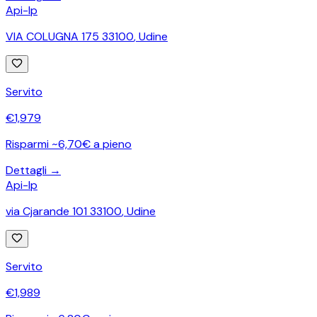
Api-Ip
VIA COLUGNA 175 33100
,
Udine
Servito
€
1,979
Risparmi ~6,70€ a pieno
Dettagli →
Api-Ip
via Cjarande 101 33100
,
Udine
Servito
€
1,989