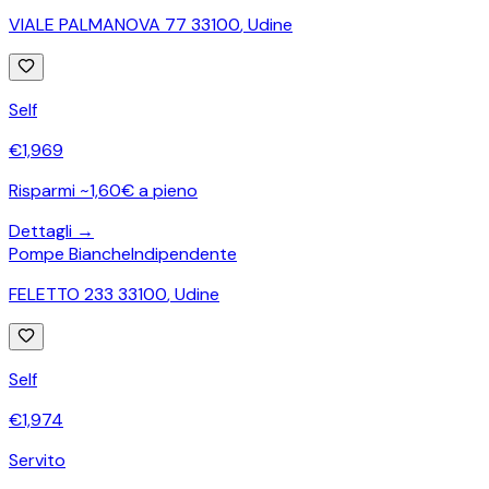
VIALE PALMANOVA 77 33100
,
Udine
Self
€
1,969
Risparmi ~1,60€ a pieno
Dettagli →
Pompe Bianche
Indipendente
FELETTO 233 33100
,
Udine
Self
€
1,974
Servito