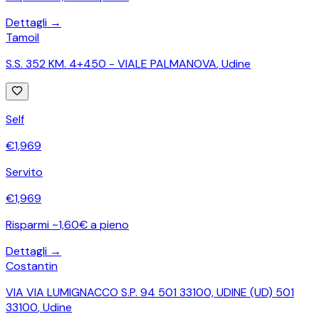
Dettagli →
Tamoil
S.S. 352 KM. 4+450 - VIALE PALMANOVA
,
Udine
Self
€
1,969
Servito
€
1,969
Risparmi ~1,60€ a pieno
Dettagli →
Costantin
VIA VIA LUMIGNACCO S.P. 94 501 33100, UDINE (UD) 501
33100
,
Udine