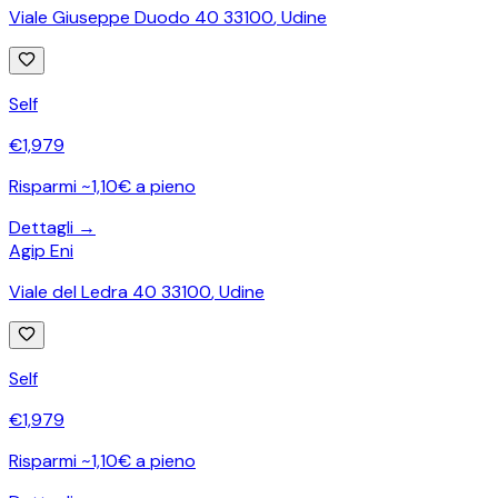
Viale Giuseppe Duodo 40 33100
,
Udine
Self
€
1,979
Risparmi ~1,10€ a pieno
Dettagli →
Agip Eni
Viale del Ledra 40 33100
,
Udine
Self
€
1,979
Risparmi ~1,10€ a pieno