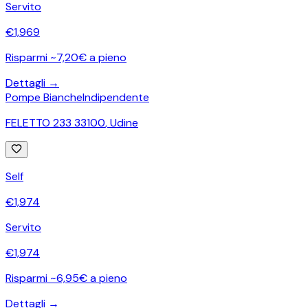
Servito
€
1,969
Risparmi ~7,20€ a pieno
Dettagli →
Pompe Bianche
Indipendente
FELETTO 233 33100
,
Udine
Self
€
1,974
Servito
€
1,974
Risparmi ~6,95€ a pieno
Dettagli →