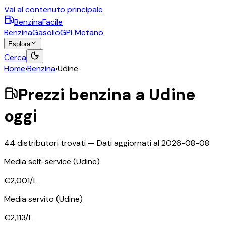
Vai al contenuto principale
BenzinaFacile
Benzina
Gasolio
GPL
Metano
Esplora
Cerca
Home
›
Benzina
›
Udine
Prezzi
benzina
a
Udine
oggi
44
distributori trovati — Dati aggiornati al
2026-08-08
Media self-service
(Udine)
€2,001
/L
Media servito
(Udine)
€2,113
/L