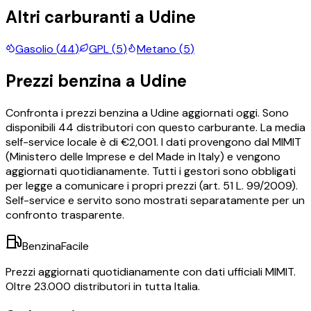
Altri carburanti a
Udine
Gasolio
(
44
)
GPL
(
5
)
Metano
(
5
)
Prezzi
benzina
a
Udine
Confronta i prezzi
benzina
a
Udine
aggiornati oggi.
Sono
disponibili
44
distributori con questo carburante.
La media
self-service locale è di €
2,001
.
I dati provengono dal MIMIT
(Ministero delle Imprese e del Made in Italy) e vengono
aggiornati quotidianamente. Tutti i gestori sono obbligati
per legge a comunicare i propri prezzi (art. 51 L. 99/2009).
Self-service e servito sono mostrati separatamente per un
confronto trasparente.
BenzinaFacile
Prezzi aggiornati quotidianamente con dati ufficiali MIMIT.
Oltre 23.000 distributori in tutta Italia.