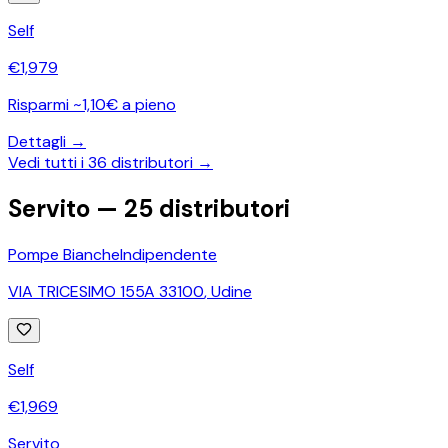
Self
€
1,979
Risparmi ~1,10€ a pieno
Dettagli →
Vedi tutti i
36
distributori →
Servito —
25
distributori
Pompe Bianche
Indipendente
VIA TRICESIMO 155A 33100
,
Udine
Self
€
1,969
Servito