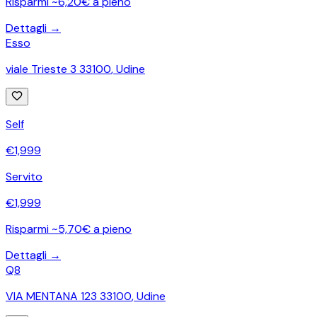
Risparmi ~6,20€ a pieno
Dettagli →
Esso
viale Trieste 3 33100
,
Udine
Self
€
1,999
Servito
€
1,999
Risparmi ~5,70€ a pieno
Dettagli →
Q8
VIA MENTANA 123 33100
,
Udine