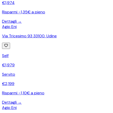
€
1,974
Risparmi ~1,35€ a pieno
Dettagli →
Agip Eni
Via Tricesimo 93 33100
,
Udine
Self
€
1,979
Servito
€
2,199
Risparmi ~1,10€ a pieno
Dettagli →
Agip Eni