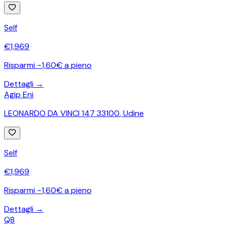
Self
€
1,969
Risparmi ~1,60€ a pieno
Dettagli →
Agip Eni
LEONARDO DA VINCI 147 33100
,
Udine
Self
€
1,969
Risparmi ~1,60€ a pieno
Dettagli →
Q8