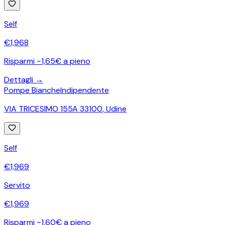
Self
€
1,968
Risparmi ~1,65€ a pieno
Dettagli →
Pompe Bianche
Indipendente
VIA TRICESIMO 155A 33100
,
Udine
Self
€
1,969
Servito
€
1,969
Risparmi ~1,60€ a pieno