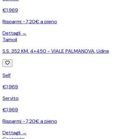
€
1,969
Risparmi ~7,20€ a pieno
Dettagli →
Tamoil
S.S. 352 KM. 4+450 - VIALE PALMANOVA
,
Udine
Self
€
1,969
Servito
€
1,969
Risparmi ~7,20€ a pieno
Dettagli →