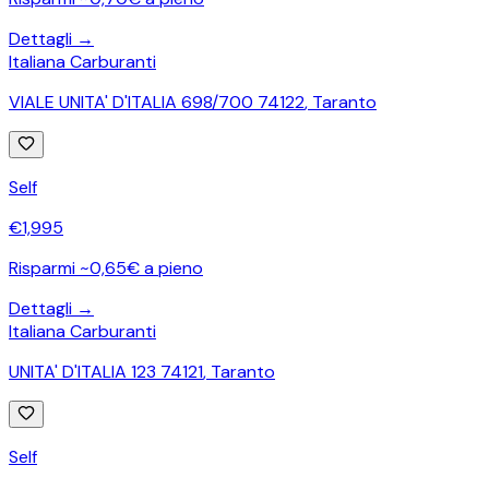
Dettagli →
Italiana Carburanti
VIALE UNITA' D'ITALIA 698/700 74122
,
Taranto
Self
€
1,995
Risparmi ~0,65€ a pieno
Dettagli →
Italiana Carburanti
UNITA' D'ITALIA 123 74121
,
Taranto
Self