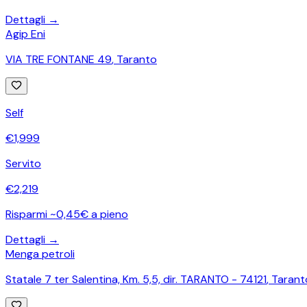
Dettagli →
Agip Eni
VIA TRE FONTANE 49
,
Taranto
Self
€
1,999
Servito
€
2,219
Risparmi ~0,45€ a pieno
Dettagli →
Menga petroli
Statale 7 ter Salentina, Km. 5,5, dir. TARANTO - 74121
,
Tarant