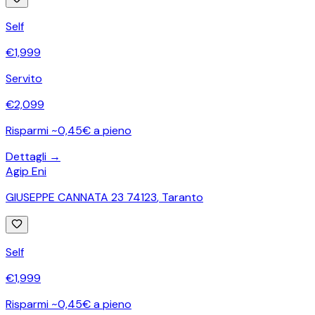
Self
€
1,999
Servito
€
2,099
Risparmi ~0,45€ a pieno
Dettagli →
Agip Eni
GIUSEPPE CANNATA 23 74123
,
Taranto
Self
€
1,999
Risparmi ~0,45€ a pieno