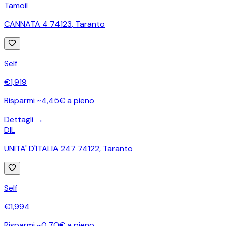
Tamoil
CANNATA 4 74123
,
Taranto
Self
€
1,919
Risparmi ~4,45€ a pieno
Dettagli →
DIL
UNITA' D'ITALIA 247 74122
,
Taranto
Self
€
1,994
Risparmi ~0,70€ a pieno