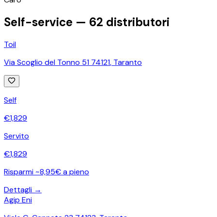
Self-service —
62
distributori
Toil
Via Scoglio del Tonno 51 74121
,
Taranto
Self
€
1,829
Servito
€
1,829
Risparmi ~8,95€ a pieno
Dettagli →
Agip Eni