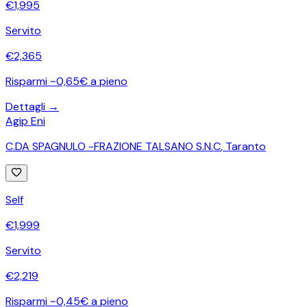
€
1,995
Servito
€
2,365
Risparmi ~0,65€ a pieno
Dettagli →
Agip Eni
C.DA SPAGNULO -FRAZIONE TALSANO S.N.C
,
Taranto
Self
€
1,999
Servito
€
2,219
Risparmi ~0,45€ a pieno