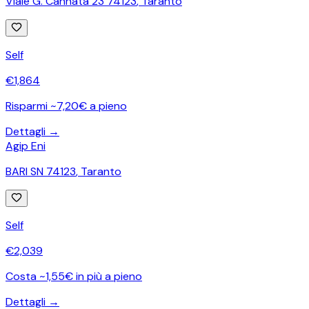
Viale G. Cannata 23 74123
,
Taranto
Self
€
1,864
Risparmi ~7,20€ a pieno
Dettagli →
Agip Eni
BARI SN 74123
,
Taranto
Self
€
2,039
Costa ~1,55€ in più a pieno
Dettagli →