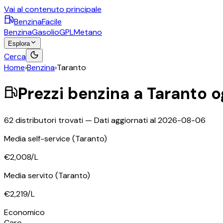
Vai al contenuto principale
BenzinaFacile
Benzina
Gasolio
GPL
Metano
Esplora
Cerca
Home
›
Benzina
›
Taranto
Prezzi
benzina
a
Taranto
o
62
distributori trovati — Dati aggiornati al
2026-08-06
Media self-service
(Taranto)
€2,008
/L
Media servito
(Taranto)
€2,219
/L
Economico
Caro