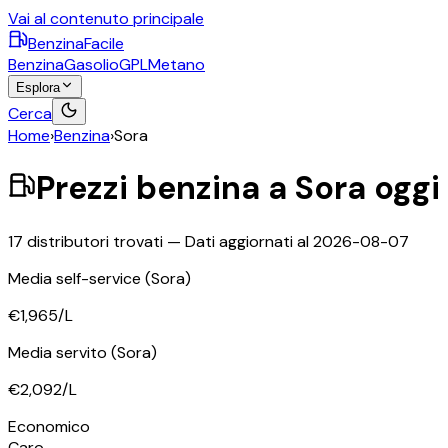
Vai al contenuto principale
BenzinaFacile
Benzina
Gasolio
GPL
Metano
Esplora
Cerca
Home
›
Benzina
›
Sora
Prezzi
benzina
a
Sora
oggi
17
distributori trovati — Dati aggiornati al
2026-08-07
Media self-service
(Sora)
€1,965
/L
Media servito
(Sora)
€2,092
/L
Economico
Caro