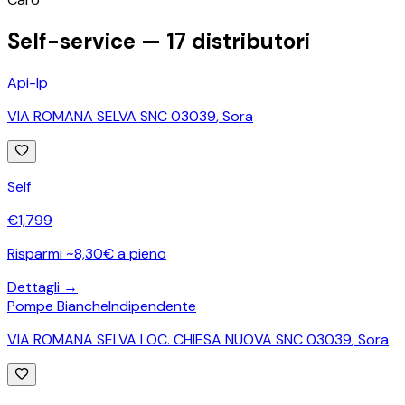
Self-service —
17
distributori
Api-Ip
VIA ROMANA SELVA SNC 03039
,
Sora
Self
€
1,799
Risparmi ~8,30€ a pieno
Dettagli →
Pompe Bianche
Indipendente
VIA ROMANA SELVA LOC. CHIESA NUOVA SNC 03039
,
Sora