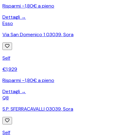
Risparmi ~1,80€ a pieno
Dettagli →
Esso
Via San Domenico 1 03039
,
Sora
Self
€
1,929
Risparmi ~1,80€ a pieno
Dettagli →
Q8
S.P. SFERRACAVALLI 03039
,
Sora
Self