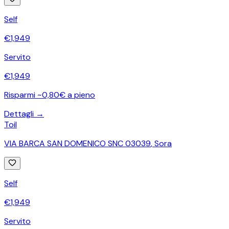
Self
€
1,949
Servito
€
1,949
Risparmi ~0,80€ a pieno
Dettagli →
Toil
VIA BARCA SAN DOMENICO SNC 03039
,
Sora
Self
€
1,949
Servito