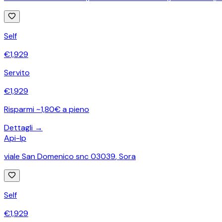
Self
€
1,929
Servito
€
1,929
Risparmi ~1,80€ a pieno
Dettagli →
Api-Ip
viale San Domenico snc 03039
,
Sora
Self
€
1,929