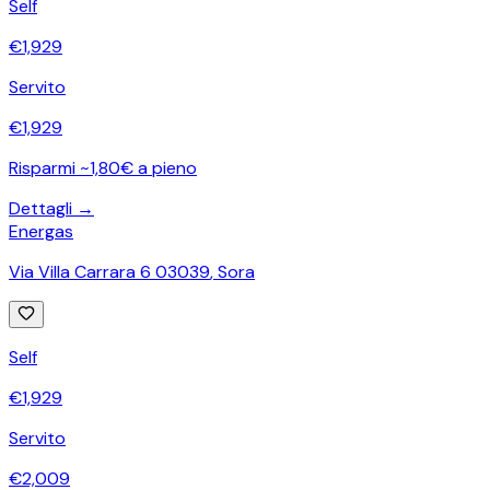
Self
€
1,929
Servito
€
1,929
Risparmi ~1,80€ a pieno
Dettagli →
Energas
Via Villa Carrara 6 03039
,
Sora
Self
€
1,929
Servito
€
2,009