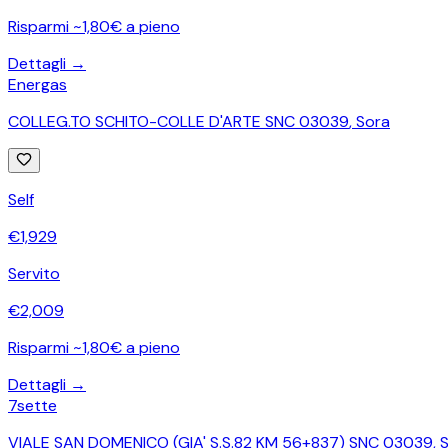
Risparmi ~1,80€ a pieno
Dettagli →
Energas
COLLEG.TO SCHITO-COLLE D'ARTE SNC 03039
,
Sora
Self
€
1,929
Servito
€
2,009
Risparmi ~1,80€ a pieno
Dettagli →
7sette
VIALE SAN DOMENICO (GIA' S.S.82 KM 56+837) SNC 03039, 