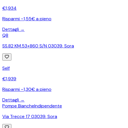
€
1,934
Risparmi ~1,55€ a pieno
Dettagli →
Q8
SS.82 KM.53+860 S/N 03039
,
Sora
Self
€
1,939
Risparmi ~1,30€ a pieno
Dettagli →
Pompe Bianche
Indipendente
Via Trecce 17 03039
,
Sora