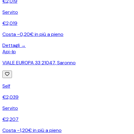
€
2,019
Servito
€
2,019
Costa ~0,20€ in più a pieno
Dettagli →
Api-Ip
VIALE EUROPA 33 21047
,
Saronno
Self
€
2,039
Servito
€
2,207
Costa ~1,20€ in più a pieno