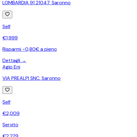
LOMBARDIA 91 21047
,
Saronno
Self
€
1,999
Risparmi ~0,80€ a pieno
Dettagli →
Agip Eni
VIA PREALPI SNC
,
Saronno
Self
€
2,009
Servito
€
2,229