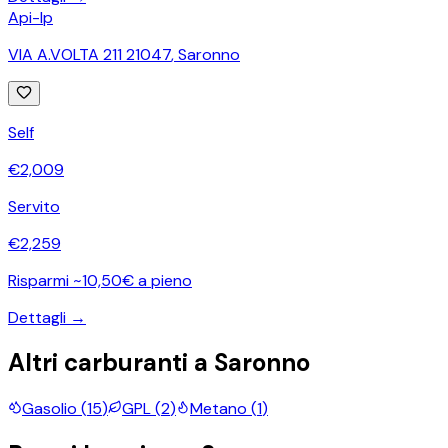
Api-Ip
VIA A.VOLTA 211 21047
,
Saronno
Self
€
2,009
Servito
€
2,259
Risparmi ~10,50€ a pieno
Dettagli →
Altri carburanti a
Saronno
Gasolio
(
15
)
GPL
(
2
)
Metano
(
1
)