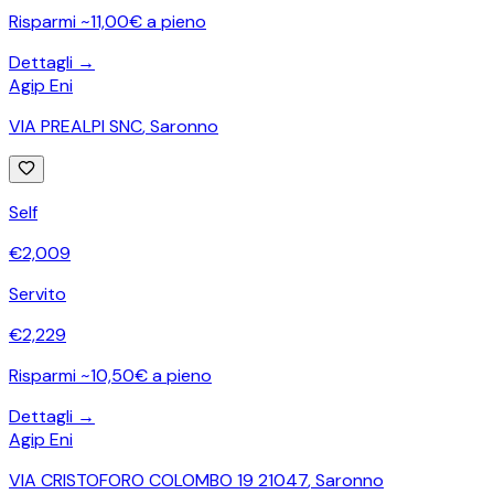
Risparmi ~11,00€ a pieno
Dettagli →
Agip Eni
VIA PREALPI SNC
,
Saronno
Self
€
2,009
Servito
€
2,229
Risparmi ~10,50€ a pieno
Dettagli →
Agip Eni
VIA CRISTOFORO COLOMBO 19 21047
,
Saronno