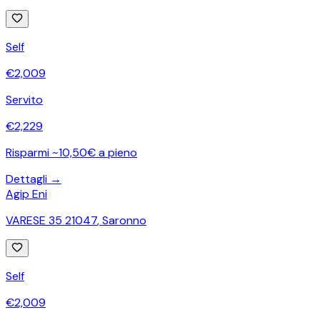
Self
€
2,009
Servito
€
2,229
Risparmi ~10,50€ a pieno
Dettagli →
Agip Eni
VARESE 35 21047
,
Saronno
Self
€
2,009