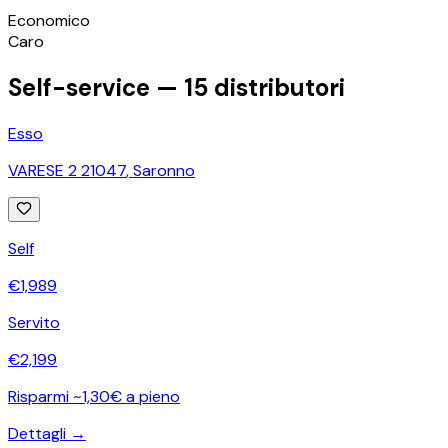
©
OpenStreetMap
Economico
+
Caro
−
Self-service —
15
distributori
Esso
VARESE 2 21047
,
Saronno
Self
€
1,989
Servito
€
2,199
Risparmi ~1,30€ a pieno
Dettagli →