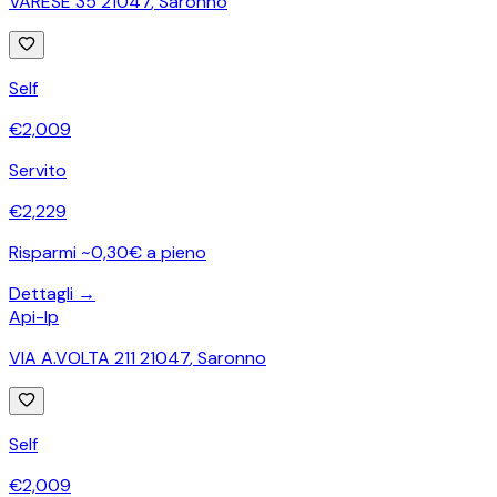
VARESE 35 21047
,
Saronno
Self
€
2,009
Servito
€
2,229
Risparmi ~0,30€ a pieno
Dettagli →
Api-Ip
VIA A.VOLTA 211 21047
,
Saronno
Self
€
2,009