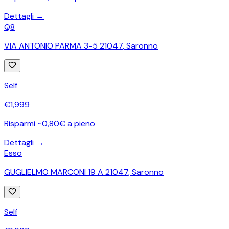
Dettagli →
Q8
VIA ANTONIO PARMA 3-5 21047
,
Saronno
Self
€
1,999
Risparmi ~0,80€ a pieno
Dettagli →
Esso
GUGLIELMO MARCONI 19 A 21047
,
Saronno
Self