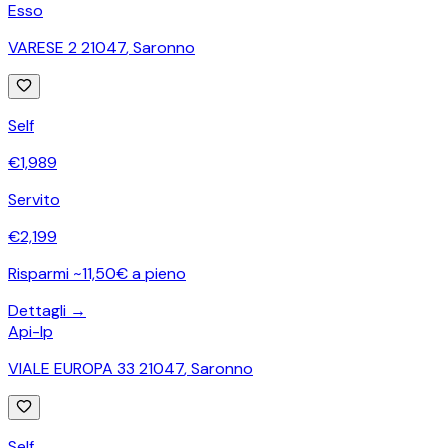
Esso
VARESE 2 21047
,
Saronno
Self
€
1,989
Servito
€
2,199
Risparmi ~11,50€ a pieno
Dettagli →
Api-Ip
VIALE EUROPA 33 21047
,
Saronno
Self