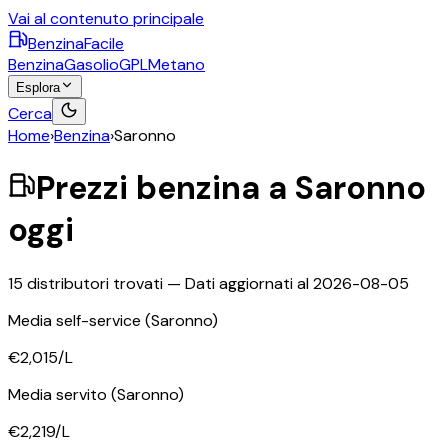
Vai al contenuto principale
BenzinaFacile
Benzina
Gasolio
GPL
Metano
Esplora
Cerca
Home
›
Benzina
›
Saronno
Prezzi
benzina
a
Saronno
oggi
15
distributori trovati — Dati aggiornati al
2026-08-05
Media self-service
(Saronno)
€2,015
/L
Media servito
(Saronno)
€2,219
/L