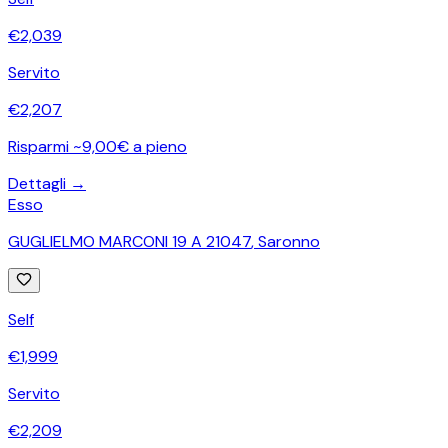
€
2,039
Servito
€
2,207
Risparmi ~9,00€ a pieno
Dettagli →
Esso
GUGLIELMO MARCONI 19 A 21047
,
Saronno
Self
€
1,999
Servito
€
2,209