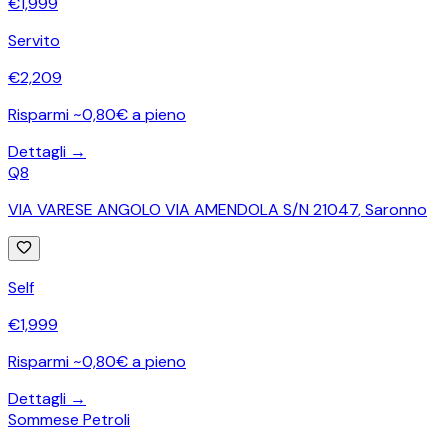
€
1,999
Servito
€
2,209
Risparmi ~0,80€ a pieno
Dettagli →
Q8
VIA VARESE ANGOLO VIA AMENDOLA S/N 21047
,
Saronno
Self
€
1,999
Risparmi ~0,80€ a pieno
Dettagli →
Sommese Petroli