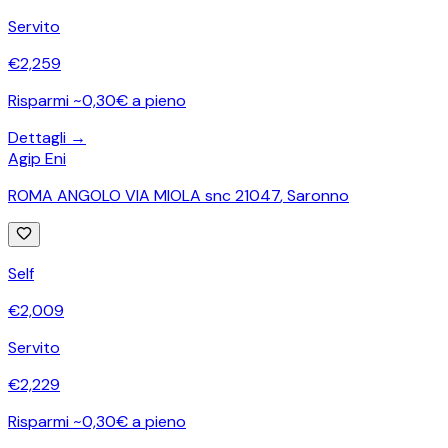
Servito
€
2,259
Risparmi ~0,30€ a pieno
Dettagli →
Agip Eni
ROMA ANGOLO VIA MIOLA snc 21047
,
Saronno
Self
€
2,009
Servito
€
2,229
Risparmi ~0,30€ a pieno