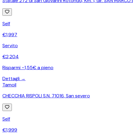
Statale 272 di San Giovanni Rotondo, Km. 1, dir. SAN MARCO 
Self
€
1,997
Servito
€
2,204
Risparmi ~1,55€ a pieno
Dettagli →
Tamoil
CHECCHIA RISPOLI S.N. 71016
,
San severo
Self
€
1,999