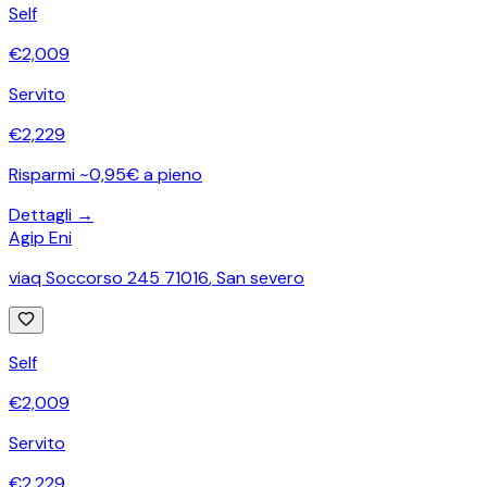
Self
€
2,009
Servito
€
2,229
Risparmi ~0,95€ a pieno
Dettagli →
Agip Eni
viaq Soccorso 245 71016
,
San severo
Self
€
2,009
Servito
€
2,229