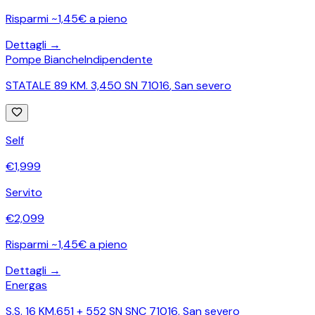
Risparmi ~1,45€ a pieno
Dettagli →
Pompe Bianche
Indipendente
STATALE 89 KM. 3,450 SN 71016
,
San severo
Self
€
1,999
Servito
€
2,099
Risparmi ~1,45€ a pieno
Dettagli →
Energas
S.S. 16 KM.651 + 552 SN SNC 71016
,
San severo