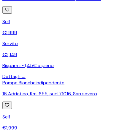
Self
€
1,999
Servito
€
2,149
Risparmi ~1,45€ a pieno
Dettagli →
Pompe Bianche
Indipendente
16 Adriatica, Km. 655, sud 71016
,
San severo
Self
€
1,999