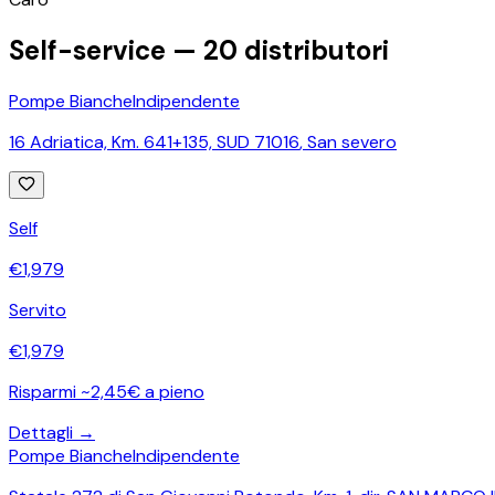
Self-service —
20
distributori
Pompe Bianche
Indipendente
16 Adriatica, Km. 641+135, SUD 71016
,
San severo
Self
€
1,979
Servito
€
1,979
Risparmi ~2,45€ a pieno
Dettagli →
Pompe Bianche
Indipendente