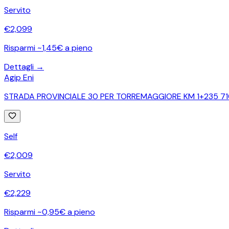
Servito
€
2,099
Risparmi ~1,45€ a pieno
Dettagli →
Agip Eni
STRADA PROVINCIALE 30 PER TORREMAGGIORE KM 1+235 71
Self
€
2,009
Servito
€
2,229
Risparmi ~0,95€ a pieno