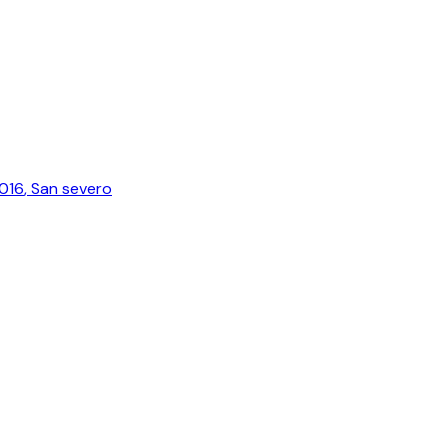
016
,
San severo