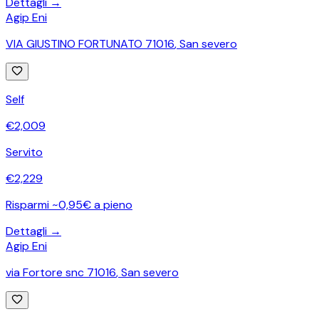
Dettagli →
Agip Eni
VIA GIUSTINO FORTUNATO 71016
,
San severo
Self
€
2,009
Servito
€
2,229
Risparmi ~0,95€ a pieno
Dettagli →
Agip Eni
via Fortore snc 71016
,
San severo