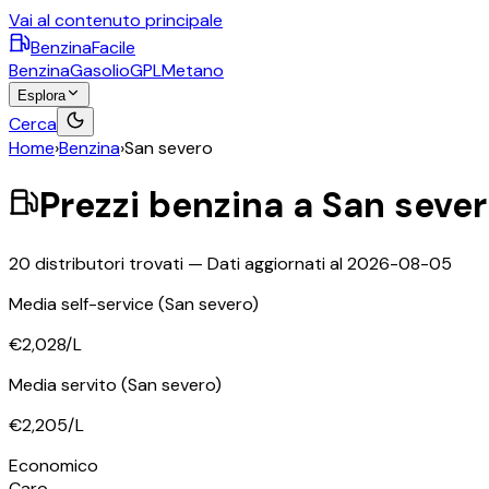
Vai al contenuto principale
BenzinaFacile
Benzina
Gasolio
GPL
Metano
Esplora
Cerca
Home
›
Benzina
›
San severo
Prezzi
benzina
a
San seve
20
distributori trovati — Dati aggiornati al
2026-08-05
Media self-service
(San severo)
€2,028
/L
Media servito
(San severo)
€2,205
/L
Economico
Caro