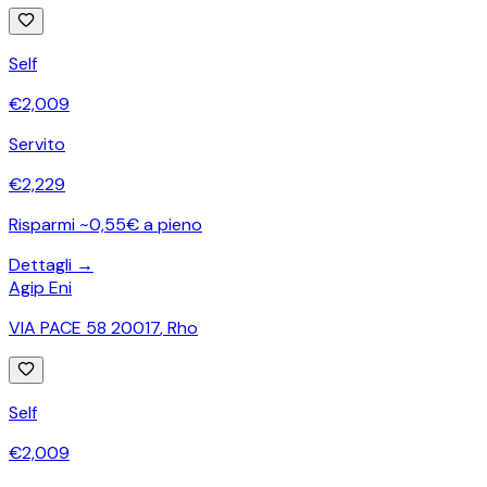
Self
€
2,009
Servito
€
2,229
Risparmi ~0,55€ a pieno
Dettagli →
Agip Eni
VIA PACE 58 20017
,
Rho
Self
€
2,009