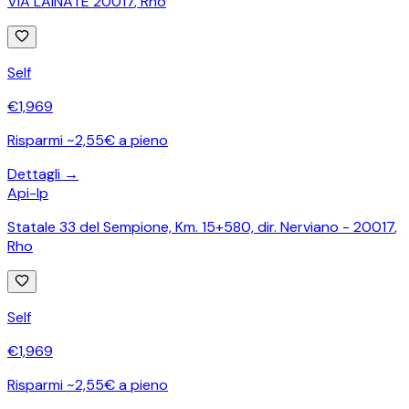
VIA LAINATE 20017
,
Rho
Self
€
1,969
Risparmi ~2,55€ a pieno
Dettagli →
Api-Ip
Statale 33 del Sempione, Km. 15+580, dir. Nerviano - 20017
,
Rho
Self
€
1,969
Risparmi ~2,55€ a pieno