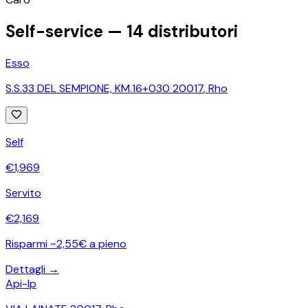
−
Self-service —
14
distributori
Esso
S.S.33 DEL SEMPIONE, KM.16+030 20017
,
Rho
Self
€
1,969
Servito
€
2,169
Risparmi ~2,55€ a pieno
Dettagli →
Api-Ip