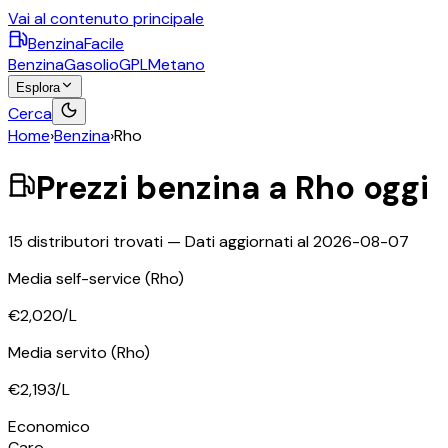
Vai al contenuto principale
BenzinaFacile
Benzina
Gasolio
GPL
Metano
Esplora
Cerca
Home
›
Benzina
›
Rho
Prezzi
benzina
a
Rho
oggi
15
distributori trovati — Dati aggiornati al
2026-08-07
Media self-service
(Rho)
€2,020
/L
Media servito
(Rho)
€2,193
/L
©
OpenStreetMap
Economico
+
Caro