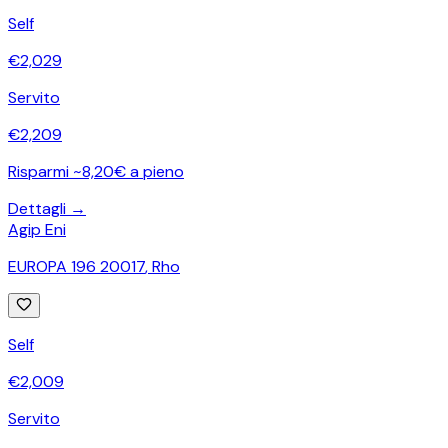
Self
€
2,029
Servito
€
2,209
Risparmi ~8,20€ a pieno
Dettagli →
Agip Eni
EUROPA 196 20017
,
Rho
Self
€
2,009
Servito