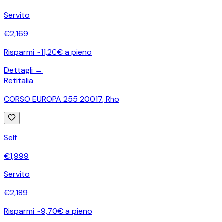
Servito
€
2,169
Risparmi ~11,20€ a pieno
Dettagli →
Retitalia
CORSO EUROPA 255 20017
,
Rho
Self
€
1,999
Servito
€
2,189
Risparmi ~9,70€ a pieno