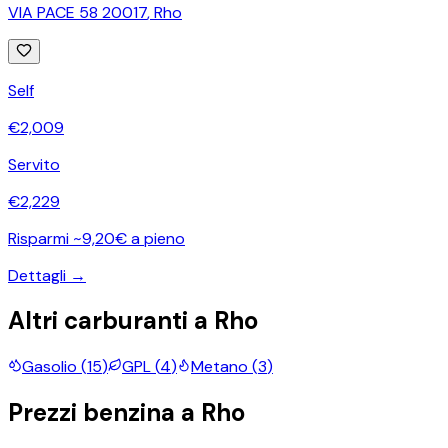
VIA PACE 58 20017
,
Rho
Self
€
2,009
Servito
€
2,229
Risparmi ~9,20€ a pieno
Dettagli →
Altri carburanti a
Rho
Gasolio
(
15
)
GPL
(
4
)
Metano
(
3
)
Prezzi
benzina
a
Rho