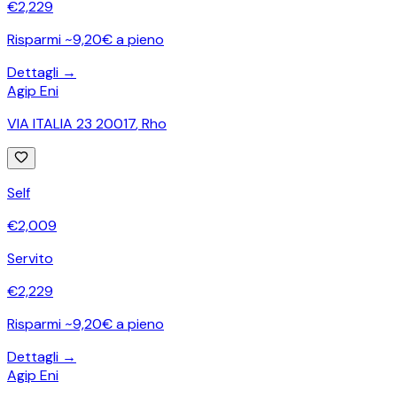
€
2,229
Risparmi ~9,20€ a pieno
Dettagli →
Agip Eni
VIA ITALIA 23 20017
,
Rho
Self
€
2,009
Servito
€
2,229
Risparmi ~9,20€ a pieno
Dettagli →
Agip Eni