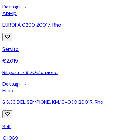
Dettagli →
Api-Ip
EUROPA 0290 20017
,
Rho
Servito
€
2,019
Risparmi ~8,70€ a pieno
Dettagli →
Esso
S.S.33 DEL SEMPIONE, KM.16+030 20017
,
Rho
Self
€
1,969