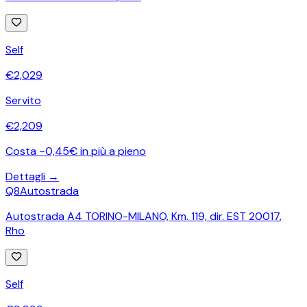
Self
€
2,029
Servito
€
2,209
Costa ~0,45€ in più a pieno
Dettagli →
Q8
Autostrada
Autostrada A4 TORINO-MILANO, Km. 119, dir. EST 20017
,
Rho
Self