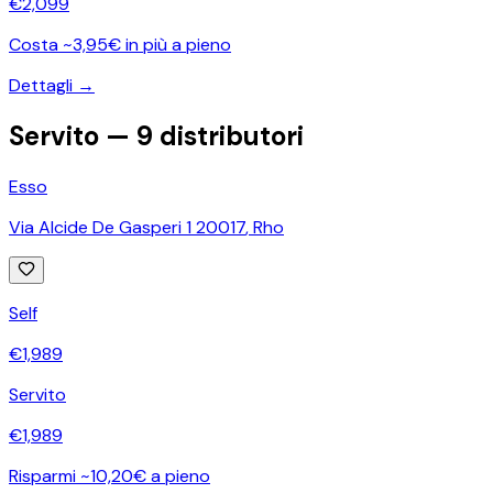
€
2,099
Costa ~3,95€ in più a pieno
Dettagli →
Servito —
9
distributori
Esso
Via Alcide De Gasperi 1 20017
,
Rho
Self
€
1,989
Servito
€
1,989
Risparmi ~10,20€ a pieno