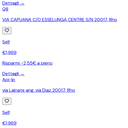
Dettagli →
Q8
VIA CAPUANA C/O ESSELUNGA CENTRE S/N 20017
,
Rho
Self
€
1,969
Risparmi ~2,55€ a pieno
Dettagli →
Api-Ip
via Lainate ang. via Diaz 20017
,
Rho
Self
€
1,969