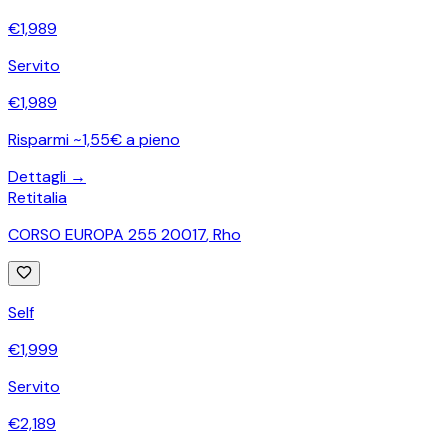
€
1,989
Servito
€
1,989
Risparmi ~1,55€ a pieno
Dettagli →
Retitalia
CORSO EUROPA 255 20017
,
Rho
Self
€
1,999
Servito
€
2,189