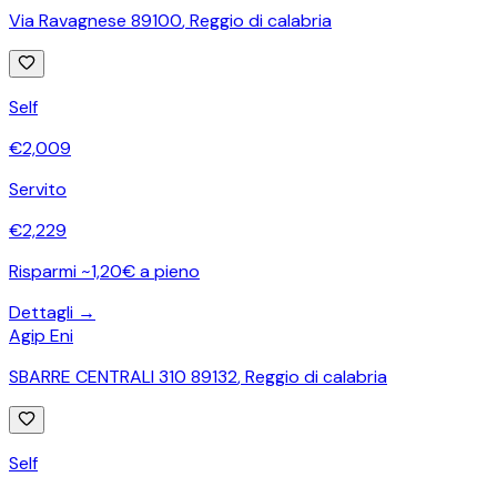
Via Ravagnese 89100
,
Reggio di calabria
Self
€
2,009
Servito
€
2,229
Risparmi ~1,20€ a pieno
Dettagli →
Agip Eni
SBARRE CENTRALI 310 89132
,
Reggio di calabria
Self