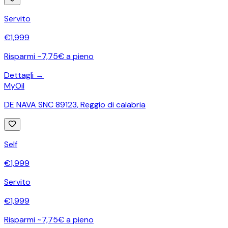
Servito
€
1,999
Risparmi ~7,75€ a pieno
Dettagli →
MyOil
DE NAVA SNC 89123
,
Reggio di calabria
Self
€
1,999
Servito
€
1,999
Risparmi ~7,75€ a pieno