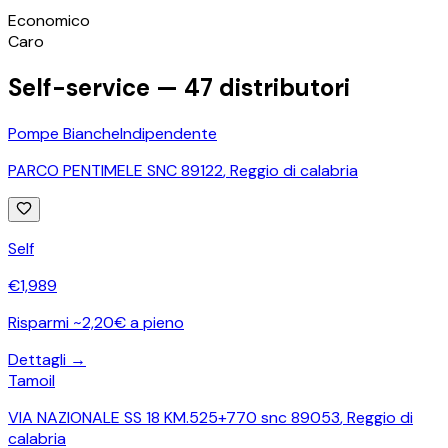
©
OpenStreetMap
Economico
+
Caro
−
Self-service —
47
distributori
Pompe Bianche
Indipendente
PARCO PENTIMELE SNC 89122
,
Reggio di calabria
Self
€
1,989
Risparmi ~2,20€ a pieno
Dettagli →
Tamoil
VIA NAZIONALE SS 18 KM.525+770 snc 89053
,
Reggio di
calabria