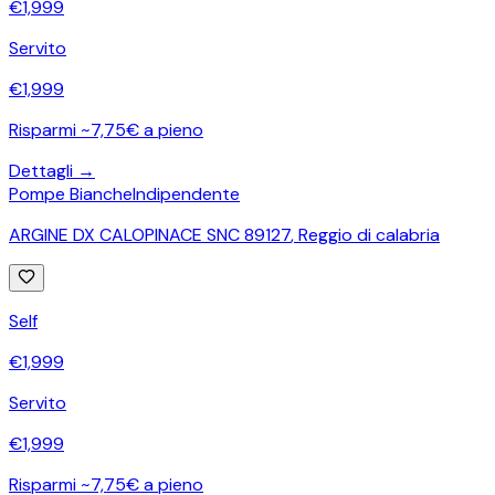
€
1,999
Servito
€
1,999
Risparmi ~7,75€ a pieno
Dettagli →
Pompe Bianche
Indipendente
ARGINE DX CALOPINACE SNC 89127
,
Reggio di calabria
Self
€
1,999
Servito
€
1,999
Risparmi ~7,75€ a pieno