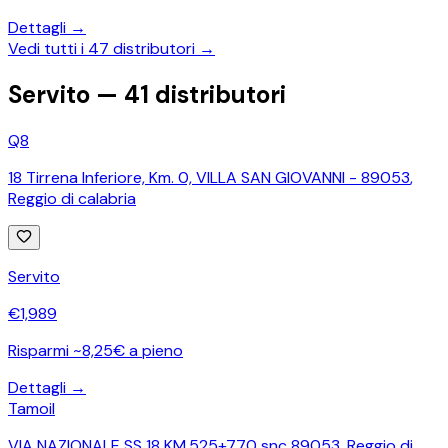
Dettagli →
Vedi tutti i
47
distributori →
Servito —
41
distributori
Q8
18 Tirrena Inferiore, Km. 0, VILLA SAN GIOVANNI - 89053
,
Reggio di calabria
Servito
€
1,989
Risparmi ~8,25€ a pieno
Dettagli →
Tamoil
VIA NAZIONALE SS 18 KM.525+770 snc 89053
,
Reggio di