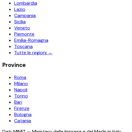
Lombardia
Lazio
Campania
Sicilia
Veneto
Piemonte
Emilia-Romagna
Toscana
Tutte le regioni →
Province
Roma
Milano
Napoli
Torino
Bari
Firenze
Bologna
Catania
Dati: MIMIT — Ministero delle Imprese e del Made in Italy