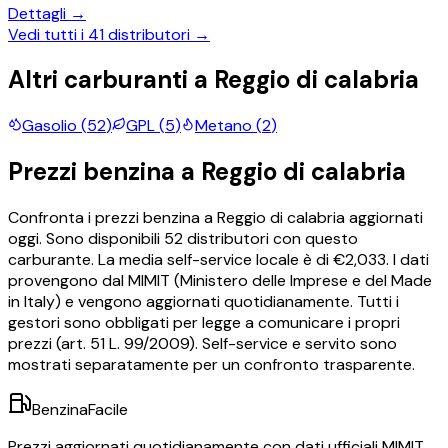
Dettagli →
Vedi tutti i
41
distributori →
Altri carburanti a
Reggio di calabria
Gasolio
(
52
)
GPL
(
5
)
Metano
(
2
)
Prezzi
benzina
a
Reggio di calabria
Confronta i prezzi
benzina
a
Reggio di calabria
aggiornati
oggi.
Sono disponibili
52
distributori con questo
carburante.
La media self-service locale è di €
2,033
.
I dati
provengono dal MIMIT (Ministero delle Imprese e del Made
in Italy) e vengono aggiornati quotidianamente. Tutti i
gestori sono obbligati per legge a comunicare i propri
prezzi (art. 51 L. 99/2009). Self-service e servito sono
mostrati separatamente per un confronto trasparente.
BenzinaFacile
Prezzi aggiornati quotidianamente con dati ufficiali MIMIT.