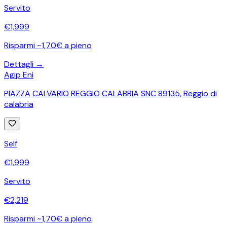
Servito
€
1,999
Risparmi ~1,70€ a pieno
Dettagli →
Agip Eni
PIAZZA CALVARIO REGGIO CALABRIA SNC 89135
,
Reggio di
calabria
Self
€
1,999
Servito
€
2,219
Risparmi ~1,70€ a pieno