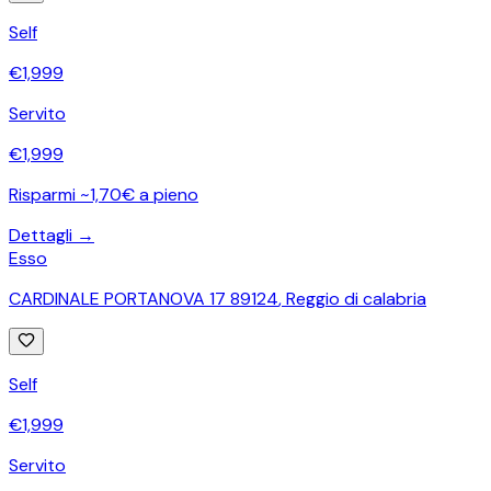
Self
€
1,999
Servito
€
1,999
Risparmi ~1,70€ a pieno
Dettagli →
Esso
CARDINALE PORTANOVA 17 89124
,
Reggio di calabria
Self
€
1,999
Servito