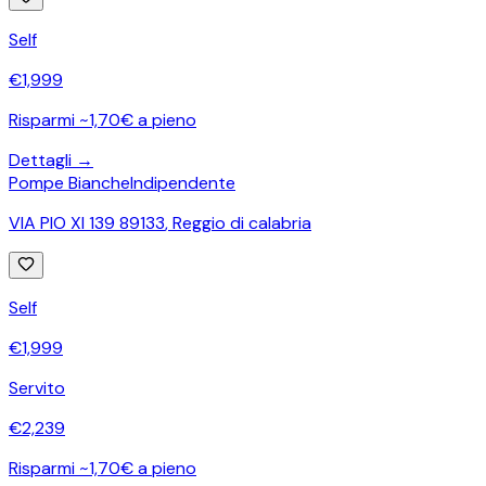
Self
€
1,999
Risparmi ~1,70€ a pieno
Dettagli →
Pompe Bianche
Indipendente
VIA PIO XI 139 89133
,
Reggio di calabria
Self
€
1,999
Servito
€
2,239
Risparmi ~1,70€ a pieno