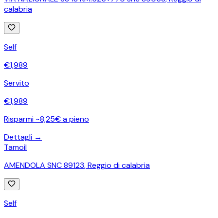
calabria
Self
€
1,989
Servito
€
1,989
Risparmi ~8,25€ a pieno
Dettagli →
Tamoil
AMENDOLA SNC 89123
,
Reggio di calabria
Self