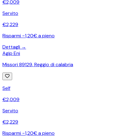
€
2,009
Servito
€
2,229
Risparmi ~1,20€ a pieno
Dettagli →
Agip Eni
Missori 89129
,
Reggio di calabria
Self
€
2,009
Servito
€
2,229
Risparmi ~1,20€ a pieno