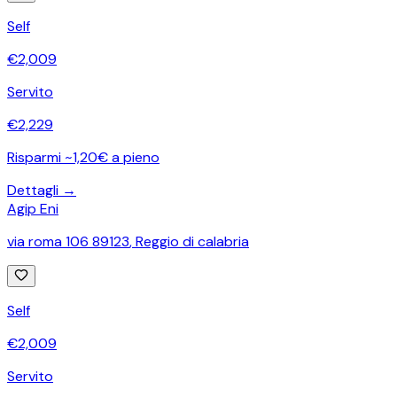
Self
€
2,009
Servito
€
2,229
Risparmi ~1,20€ a pieno
Dettagli →
Agip Eni
via roma 106 89123
,
Reggio di calabria
Self
€
2,009
Servito