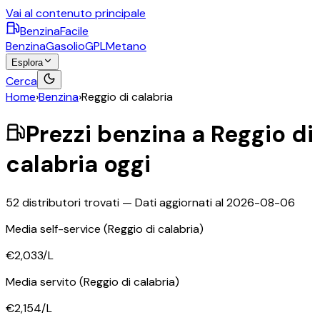
Vai al contenuto principale
BenzinaFacile
Benzina
Gasolio
GPL
Metano
Esplora
Cerca
Home
›
Benzina
›
Reggio di calabria
Prezzi
benzina
a
Reggio di
calabria
oggi
52
distributori trovati — Dati aggiornati al
2026-08-06
Media self-service
(Reggio di calabria)
€2,033
/L
Media servito
(Reggio di calabria)
€2,154
/L