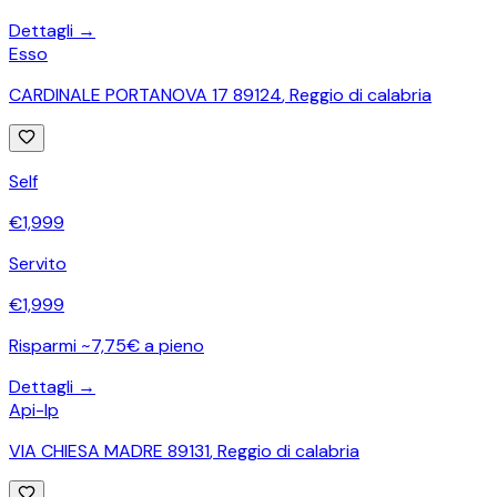
Dettagli →
Esso
CARDINALE PORTANOVA 17 89124
,
Reggio di calabria
Self
€
1,999
Servito
€
1,999
Risparmi ~7,75€ a pieno
Dettagli →
Api-Ip
VIA CHIESA MADRE 89131
,
Reggio di calabria