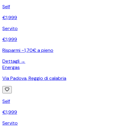
Self
€
1,999
Servito
€
1,999
Risparmi ~1,70€ a pieno
Dettagli →
Energas
Via Padova
,
Reggio di calabria
Self
€
1,999
Servito