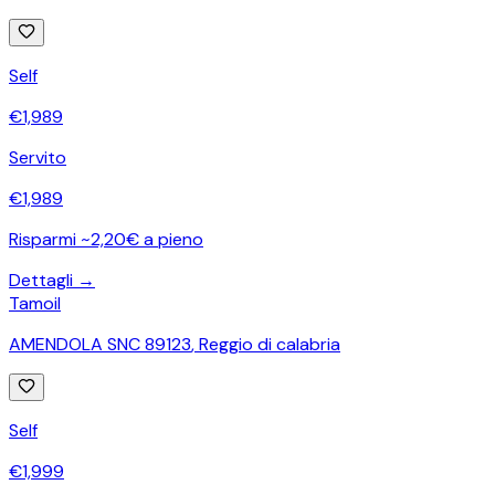
Self
€
1,989
Servito
€
1,989
Risparmi ~2,20€ a pieno
Dettagli →
Tamoil
AMENDOLA SNC 89123
,
Reggio di calabria
Self
€
1,999