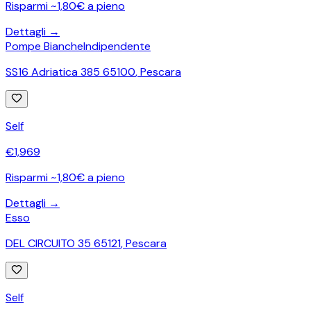
Risparmi ~1,80€ a pieno
Dettagli →
Pompe Bianche
Indipendente
SS16 Adriatica 385 65100
,
Pescara
Self
€
1,969
Risparmi ~1,80€ a pieno
Dettagli →
Esso
DEL CIRCUITO 35 65121
,
Pescara
Self