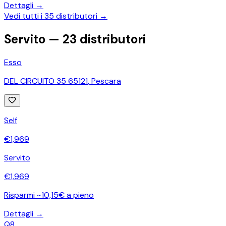
Dettagli →
Vedi tutti i
35
distributori →
Servito —
23
distributori
Esso
DEL CIRCUITO 35 65121
,
Pescara
Self
€
1,969
Servito
€
1,969
Risparmi ~10,15€ a pieno
Dettagli →
Q8