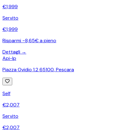
€
1,999
Servito
€
1,999
Risparmi ~8,65€ a pieno
Dettagli →
Api-Ip
Piazza Ovidio 1.2 65100
,
Pescara
Self
€
2,007
Servito
€
2,007