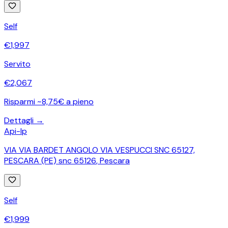
Self
€
1,997
Servito
€
2,067
Risparmi ~8,75€ a pieno
Dettagli →
Api-Ip
VIA VIA BARDET ANGOLO VIA VESPUCCI SNC 65127,
PESCARA (PE) snc 65126
,
Pescara
Self
€
1,999