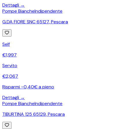
Dettagli →
Pompe Bianche
Indipendente
G.DA FIORE SNC 65127
,
Pescara
Self
€
1,997
Servito
€
2,067
Risparmi ~0,40€ a pieno
Dettagli →
Pompe Bianche
Indipendente
TIBURTINA 125 65129
,
Pescara