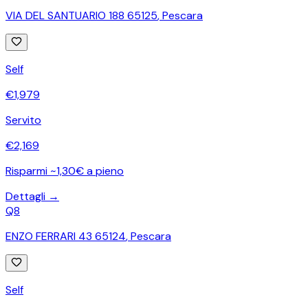
VIA DEL SANTUARIO 188 65125
,
Pescara
Self
€
1,979
Servito
€
2,169
Risparmi ~1,30€ a pieno
Dettagli →
Q8
ENZO FERRARI 43 65124
,
Pescara
Self