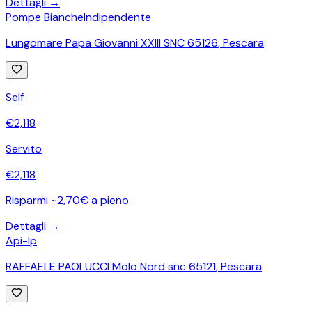
Dettagli →
Pompe Bianche
Indipendente
Lungomare Papa Giovanni XXIII SNC 65126
,
Pescara
Self
€
2,118
Servito
€
2,118
Risparmi ~2,70€ a pieno
Dettagli →
Api-Ip
RAFFAELE PAOLUCCI Molo Nord snc 65121
,
Pescara