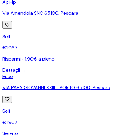
Api-Ip
Via Amendola SNC 65100
,
Pescara
Self
€
1,967
Risparmi ~1,90€ a pieno
Dettagli →
Esso
VIA PAPA GIOVANNI XXIII - PORTO 65100
,
Pescara
Self
€
1,967
Servito