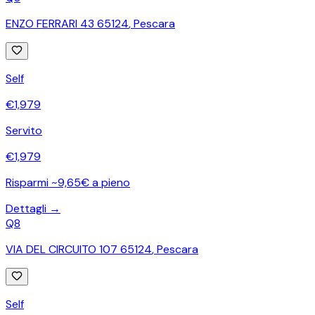
ENZO FERRARI 43 65124
,
Pescara
Self
€
1,979
Servito
€
1,979
Risparmi ~9,65€ a pieno
Dettagli →
Q8
VIA DEL CIRCUITO 107 65124
,
Pescara
Self