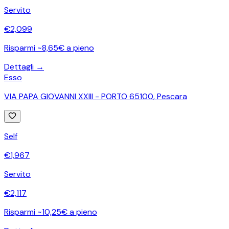
Servito
€
2,099
Risparmi ~8,65€ a pieno
Dettagli →
Esso
VIA PAPA GIOVANNI XXIII - PORTO 65100
,
Pescara
Self
€
1,967
Servito
€
2,117
Risparmi ~10,25€ a pieno