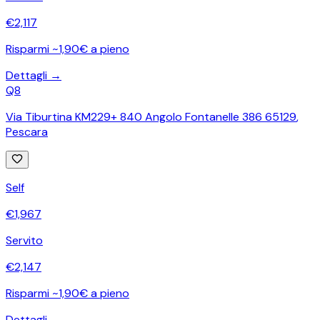
€
2,117
Risparmi ~1,90€ a pieno
Dettagli →
Q8
Via Tiburtina KM229+ 840 Angolo Fontanelle 386 65129
,
Pescara
Self
€
1,967
Servito
€
2,147
Risparmi ~1,90€ a pieno
Dettagli →