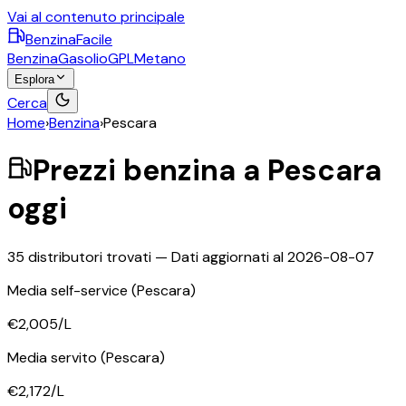
Vai al contenuto principale
BenzinaFacile
Benzina
Gasolio
GPL
Metano
Esplora
Cerca
Home
›
Benzina
›
Pescara
Prezzi
benzina
a
Pescara
oggi
35
distributori trovati — Dati aggiornati al
2026-08-07
Media self-service
(Pescara)
€2,005
/L
Media servito
(Pescara)
€2,172
/L