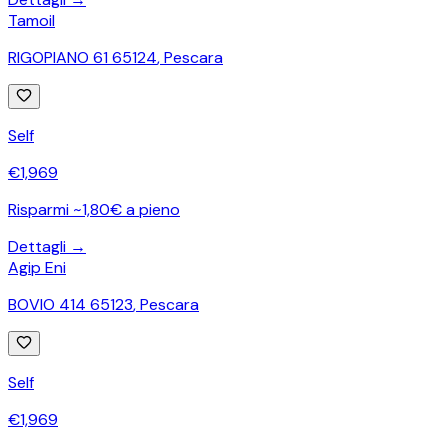
Tamoil
RIGOPIANO 61 65124
,
Pescara
Self
€
1,969
Risparmi ~1,80€ a pieno
Dettagli →
Agip Eni
BOVIO 414 65123
,
Pescara
Self
€
1,969