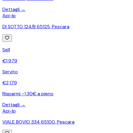
Dettagli →
Api-Ip
DI SOTTO 124/8 65125
,
Pescara
Self
€
1,979
Servito
€
2,179
Risparmi ~1,30€ a pieno
Dettagli →
Api-Ip
VIALE BOVIO 334 65100
,
Pescara