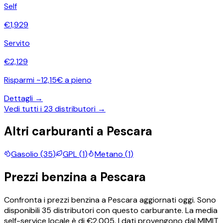
Self
€
1,929
Servito
€
2,129
Risparmi ~12,15€ a pieno
Dettagli →
Vedi tutti i
23
distributori →
Altri carburanti a
Pescara
Gasolio
(
35
)
GPL
(
1
)
Metano
(
1
)
Prezzi
benzina
a
Pescara
Confronta i prezzi
benzina
a
Pescara
aggiornati oggi.
Sono
disponibili
35
distributori con questo carburante.
La media
self-service locale è di €
2,005
.
I dati provengono dal MIMIT