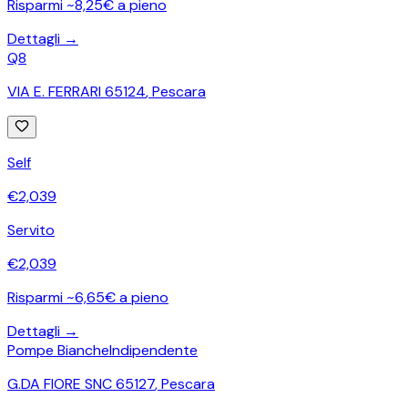
Risparmi ~8,25€ a pieno
Dettagli →
Q8
VIA E. FERRARI 65124
,
Pescara
Self
€
2,039
Servito
€
2,039
Risparmi ~6,65€ a pieno
Dettagli →
Pompe Bianche
Indipendente
G.DA FIORE SNC 65127
,
Pescara