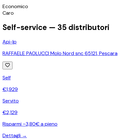
©
OpenStreetMap
Economico
+
Caro
−
Self-service —
35
distributori
Api-Ip
RAFFAELE PAOLUCCI Molo Nord snc 65121
,
Pescara
Self
€
1,929
Servito
€
2,129
Risparmi ~3,80€ a pieno
Dettagli →