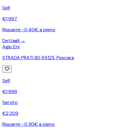
Self
€
1,997
Risparmi ~0,40€ a pieno
Dettagli →
Agip Eni
STRADA PRATI 80 65125
,
Pescara
Self
€
1,999
Servito
€
2,209
Risparmi ~0,30€ a pieno