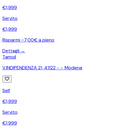
€
1,999
Servito
€
1,999
Risparmi ~7,00€ a pieno
Dettagli →
Tamoil
V.INDIPENDENZA 21, 41122 - -
,
Modena
Self
€
1,999
Servito
€
1,999