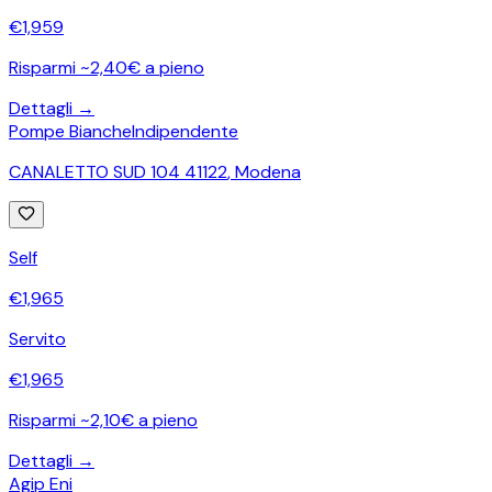
€
1,959
Risparmi ~2,40€ a pieno
Dettagli →
Pompe Bianche
Indipendente
CANALETTO SUD 104 41122
,
Modena
Self
€
1,965
Servito
€
1,965
Risparmi ~2,10€ a pieno
Dettagli →
Agip Eni