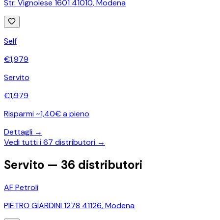
Str. Vignolese 1601 41010
,
Modena
Self
€
1,979
Servito
€
1,979
Risparmi ~1,40€ a pieno
Dettagli →
Vedi tutti i
67
distributori →
Servito —
36
distributori
AF Petroli
PIETRO GIARDINI 1278 41126
,
Modena