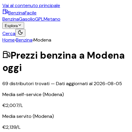
Vai al contenuto principale
BenzinaFacile
Benzina
Gasolio
GPL
Metano
Esplora
Cerca
Home
›
Benzina
›
Modena
Prezzi
benzina
a
Modena
oggi
69
distributori trovati — Dati aggiornati al
2026-08-05
Media self-service
(Modena)
€2,007
/L
Media servito
(Modena)
€2,139
/L