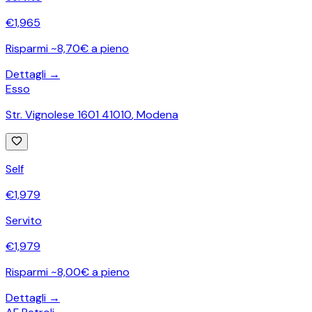
€
1,965
Risparmi ~8,70€ a pieno
Dettagli →
Esso
Str. Vignolese 1601 41010
,
Modena
Self
€
1,979
Servito
€
1,979
Risparmi ~8,00€ a pieno
Dettagli →