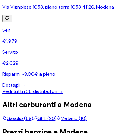
Via Vignolese 1053, piano terra 1053 41126
,
Modena
Self
€
1,979
Servito
€
2,029
Risparmi ~8,00€ a pieno
Dettagli →
Vedi tutti i
36
distributori →
Altri carburanti a
Modena
Gasolio
(
69
)
GPL
(
20
)
Metano
(
10
)
Prezzi
benzina
a
Modena