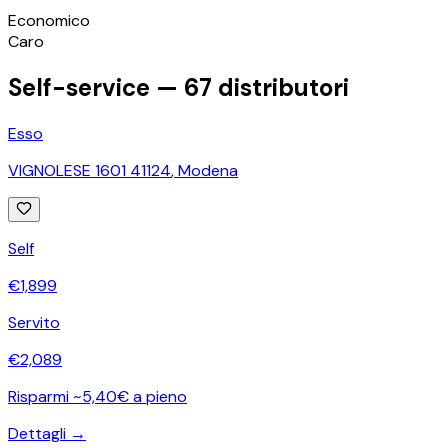
©
OpenStreetMap
Economico
+
Caro
−
Self-service —
67
distributori
Esso
VIGNOLESE 1601 41124
,
Modena
Self
€
1,899
Servito
€
2,089
Risparmi ~5,40€ a pieno
Dettagli →