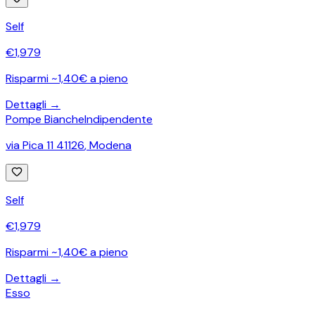
Self
€
1,979
Risparmi ~1,40€ a pieno
Dettagli →
Pompe Bianche
Indipendente
via Pica 11 41126
,
Modena
Self
€
1,979
Risparmi ~1,40€ a pieno
Dettagli →
Esso