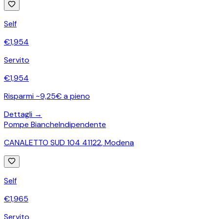
Self
€
1,954
Servito
€
1,954
Risparmi ~9,25€ a pieno
Dettagli →
Pompe Bianche
Indipendente
CANALETTO SUD 104 41122
,
Modena
Self
€
1,965
Servito