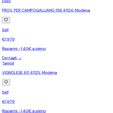
Esso
PROV. PER CAMPOGALLIANO 158 41124
,
Modena
Self
€
1,979
Risparmi ~1,40€ a pieno
Dettagli →
Tamoil
VIGNOLESE 611 41125
,
Modena
Self
€
1,979
Risparmi ~1,40€ a pieno