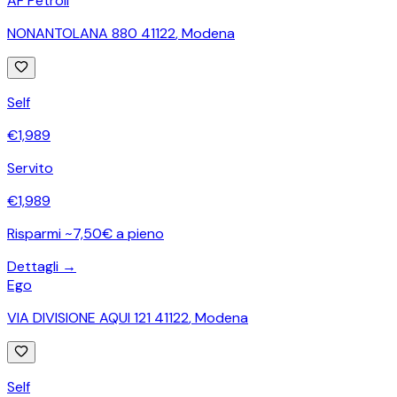
AF Petroli
NONANTOLANA 880 41122
,
Modena
Self
€
1,989
Servito
€
1,989
Risparmi ~7,50€ a pieno
Dettagli →
Ego
VIA DIVISIONE AQUI 121 41122
,
Modena
Self