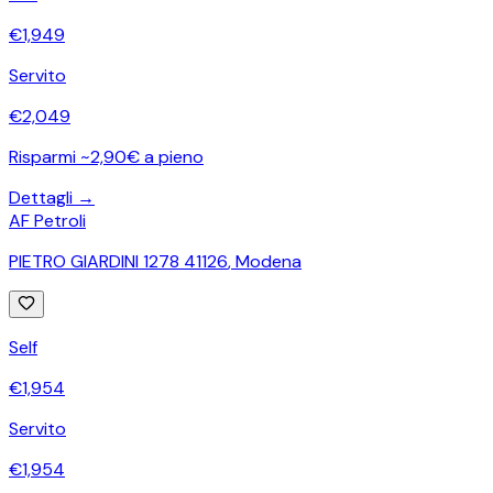
€
1,949
Servito
€
2,049
Risparmi ~2,90€ a pieno
Dettagli →
AF Petroli
PIETRO GIARDINI 1278 41126
,
Modena
Self
€
1,954
Servito
€
1,954