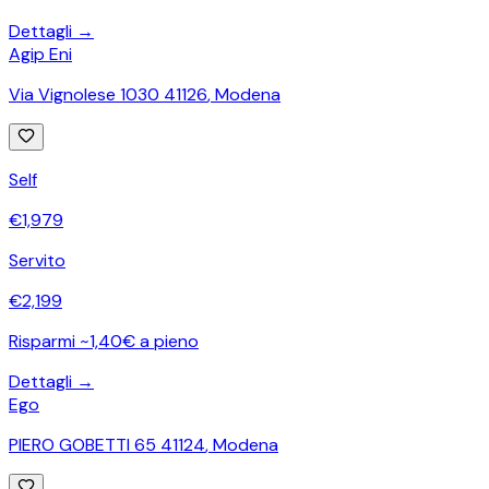
Dettagli →
Agip Eni
Via Vignolese 1030 41126
,
Modena
Self
€
1,979
Servito
€
2,199
Risparmi ~1,40€ a pieno
Dettagli →
Ego
PIERO GOBETTI 65 41124
,
Modena