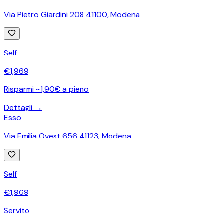
Via Pietro Giardini 208 41100
,
Modena
Self
€
1,969
Risparmi ~1,90€ a pieno
Dettagli →
Esso
Via Emilia Ovest 656 41123
,
Modena
Self
€
1,969
Servito