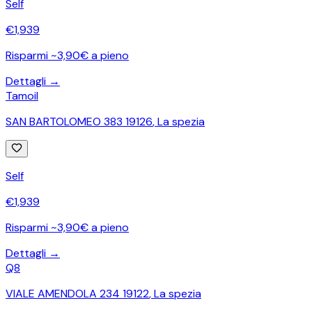
Self
€
1,939
Risparmi ~3,90€ a pieno
Dettagli →
Tamoil
SAN BARTOLOMEO 383 19126
,
La spezia
Self
€
1,939
Risparmi ~3,90€ a pieno
Dettagli →
Q8
VIALE AMENDOLA 234 19122
,
La spezia