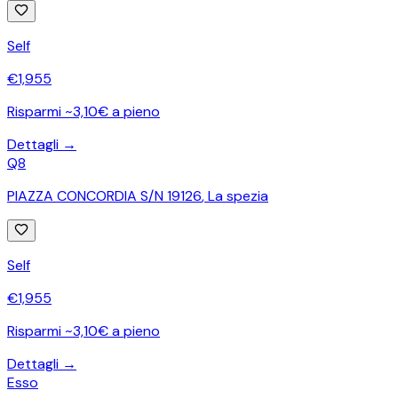
Self
€
1,955
Risparmi ~3,10€ a pieno
Dettagli →
Q8
PIAZZA CONCORDIA S/N 19126
,
La spezia
Self
€
1,955
Risparmi ~3,10€ a pieno
Dettagli →
Esso