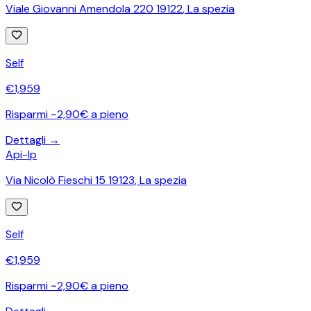
Viale Giovanni Amendola 220 19122
,
La spezia
Self
€
1,959
Risparmi ~2,90€ a pieno
Dettagli →
Api-Ip
Via Nicolò Fieschi 15 19123
,
La spezia
Self
€
1,959
Risparmi ~2,90€ a pieno