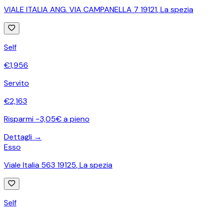
VIALE ITALIA ANG. VIA CAMPANELLA 7 19121
,
La spezia
Self
€
1,956
Servito
€
2,163
Risparmi ~3,05€ a pieno
Dettagli →
Esso
Viale Italia 563 19125
,
La spezia
Self