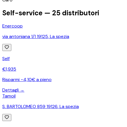
Self-service —
25
distributori
Enercoop
via antoniana 1/1 19125
,
La spezia
Self
€
1,935
Risparmi ~4,10€ a pieno
Dettagli →
Tamoil
S. BARTOLOMEO 859 19126
,
La spezia