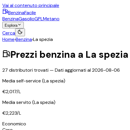
Vai al contenuto principale
BenzinaFacile
Benzina
Gasolio
GPL
Metano
Esplora
Cerca
Home
›
Benzina
›
La spezia
Prezzi
benzina
a
La spezia
27
distributori trovati — Dati aggiornati al
2026-08-06
Media self-service
(La spezia)
€2,017
/L
Media servito
(La spezia)
€2,223
/L
Economico
Caro