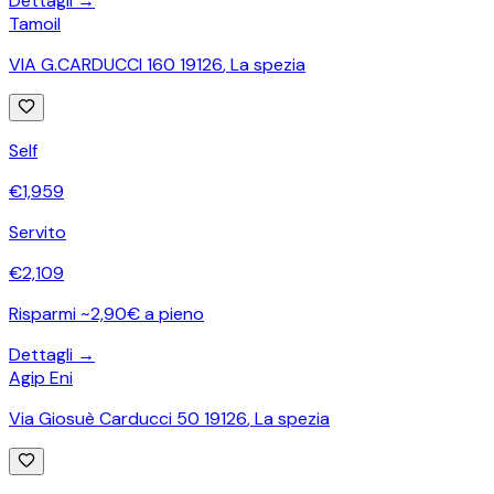
Dettagli →
Tamoil
VIA G.CARDUCCI 160 19126
,
La spezia
Self
€
1,959
Servito
€
2,109
Risparmi ~2,90€ a pieno
Dettagli →
Agip Eni
Via Giosuè Carducci 50 19126
,
La spezia