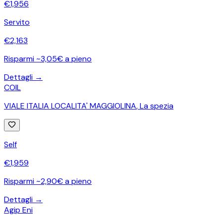
€
1,956
Servito
€
2,163
Risparmi ~3,05€ a pieno
Dettagli →
COIL
VIALE ITALIA LOCALITA' MAGGIOLINA
,
La spezia
Self
€
1,959
Risparmi ~2,90€ a pieno
Dettagli →
Agip Eni