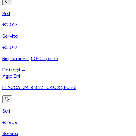
Self
€
2,017
Servito
€
2,017
Risparmi ~10,50€ a pieno
Dettagli →
Agip Eni
FLACCA KM. 9,842 . 04022
,
Fondi
Self
€
1,969
Servito