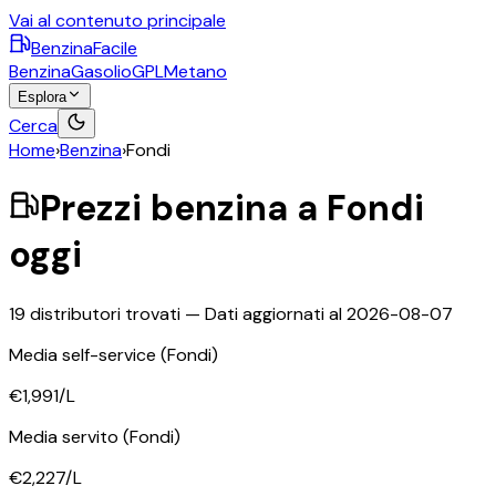
Vai al contenuto principale
BenzinaFacile
Benzina
Gasolio
GPL
Metano
Esplora
Cerca
Home
›
Benzina
›
Fondi
Prezzi
benzina
a
Fondi
oggi
19
distributori trovati — Dati aggiornati al
2026-08-07
Media self-service
(Fondi)
€1,991
/L
Media servito
(Fondi)
€2,227
/L