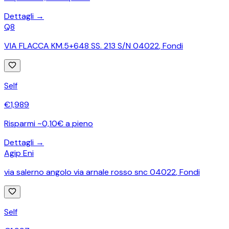
Dettagli →
Q8
VIA FLACCA KM.5+648 SS. 213 S/N 04022
,
Fondi
Self
€
1,989
Risparmi ~0,10€ a pieno
Dettagli →
Agip Eni
via salerno angolo via arnale rosso snc 04022
,
Fondi
Self