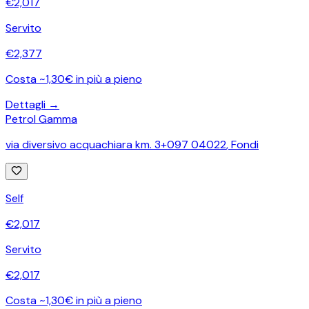
€
2,017
Servito
€
2,377
Costa ~1,30€ in più a pieno
Dettagli →
Petrol Gamma
via diversivo acquachiara km. 3+097 04022
,
Fondi
Self
€
2,017
Servito
€
2,017
Costa ~1,30€ in più a pieno