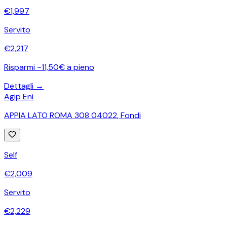
€
1,997
Servito
€
2,217
Risparmi ~11,50€ a pieno
Dettagli →
Agip Eni
APPIA LATO ROMA 308 04022
,
Fondi
Self
€
2,009
Servito
€
2,229