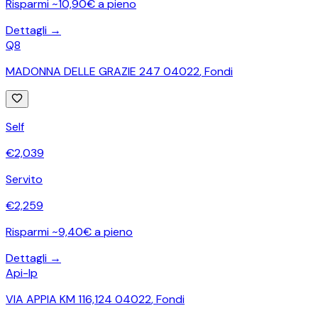
Risparmi ~10,90€ a pieno
Dettagli →
Q8
MADONNA DELLE GRAZIE 247 04022
,
Fondi
Self
€
2,039
Servito
€
2,259
Risparmi ~9,40€ a pieno
Dettagli →
Api-Ip
VIA APPIA KM 116,124 04022
,
Fondi