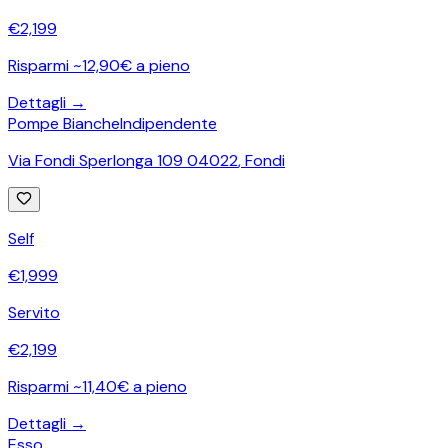
€
2,199
Risparmi ~12,90€ a pieno
Dettagli →
Pompe Bianche
Indipendente
Via Fondi Sperlonga 109 04022
,
Fondi
Self
€
1,999
Servito
€
2,199
Risparmi ~11,40€ a pieno
Dettagli →
Esso