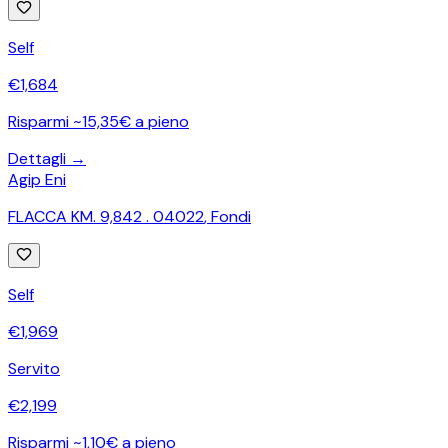
Self
€
1,684
Risparmi ~15,35€ a pieno
Dettagli →
Agip Eni
FLACCA KM. 9,842 . 04022
,
Fondi
Self
€
1,969
Servito
€
2,199
Risparmi ~1,10€ a pieno