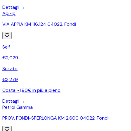
Dettagli →
Api-Ip
VIA APPIA KM 116,124 04022
,
Fondi
Self
€
2,029
Servito
€
2,279
Costa ~1,90€ in più a pieno
Dettagli →
Petrol Gamma
PROV. FONDI-SPERLONGA KM 2,600 04022
,
Fondi