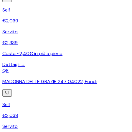
Self
€
2,039
Servito
€
2,339
Costa ~2,40€ in più a pieno
Dettagli →
Q8
MADONNA DELLE GRAZIE 247 04022
,
Fondi
Self
€
2,039
Servito