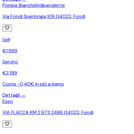
Pompe Bianche
Indipendente
Via Fondi Sperlonga 109 04022
,
Fondi
Self
€
1,999
Servito
€
2,199
Costa ~0,40€ in più a pieno
Dettagli →
Esso
VIA FLACCA KM 2,973 2486 04022
,
Fondi