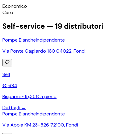
©
OpenStreetMap
Economico
+
Caro
−
Self-service —
19
distributori
Pompe Bianche
Indipendente
Via Ponte Gagliardo 160 04022
,
Fondi
Self
€
1,684
Risparmi ~15,35€ a pieno
Dettagli →
Pompe Bianche
Indipendente
Via Appia KM 23+526 72100
,
Fondi