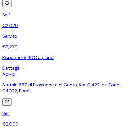
Self
€
2,029
Servito
€
2,279
Risparmi ~9,90€ a pieno
Dettagli →
Api-Ip
Statale 637 di Frosinone e di Gaeta, Km. 0,422, dir. Fondi -
04022
,
Fondi
Self
€
2,009