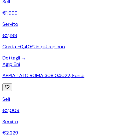
Self
€
1,999
Servito
€
2,199
Costa ~0,40€ in più a pieno
Dettagli →
Agip Eni
APPIA LATO ROMA 308 04022
,
Fondi
Self
€
2,009
Servito
€
2,229