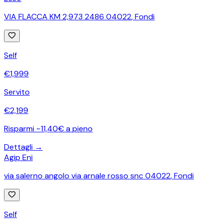
VIA FLACCA KM 2,973 2486 04022
,
Fondi
Self
€
1,999
Servito
€
2,199
Risparmi ~11,40€ a pieno
Dettagli →
Agip Eni
via salerno angolo via arnale rosso snc 04022
,
Fondi
Self